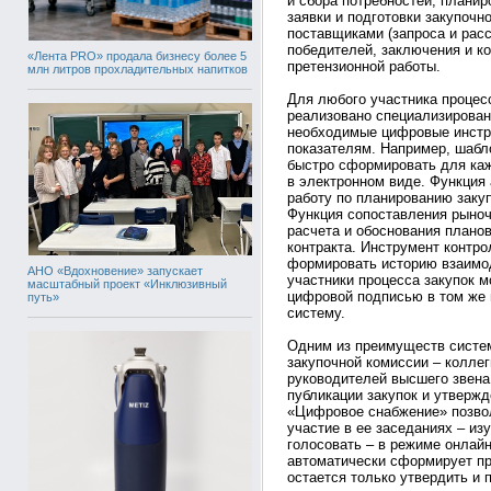
и сбора потребностей, плани
заявки и подготовки закупочн
поставщиками (запроса и расс
победителей, заключения и к
«Лента PRO» продала бизнесу более 5
претензионной работы.
млн литров прохладительных напитков
Для любого участника процесс
реализовано специализирован
необходимые цифровые инстр
показателям. Например, шабл
быстро сформировать для ка
в электронном виде. Функция
работу по планированию закуп
Функция сопоставления рыноч
расчета и обоснования плано
контракта. Инструмент контро
формировать историю взаимод
АНО «Вдохновение» запускает
участники процесса закупок 
масштабный проект «Инклюзивный
цифровой подписью в том же 
путь»
систему.
Одним из преимуществ систе
закупочной комиссии – коллег
руководителей высшего звена 
публикации закупок и утвержд
«Цифровое снабжение» позвол
участие в ее заседаниях – из
голосовать – в режиме онлай
автоматически сформирует пр
остается только утвердить и 