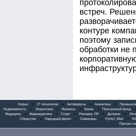
протоколирова
встреч. Решен
разворачивает
контуре компан
поэтому запис
обработки не 
корпоративну
инфраструктур
Новые
«
IT технологии
«
Антивирусы
«
Аналитика
«
Промышлен
Недвижимость
«
Энергетика
«
Финансы
«
Банки
«
Пенсионный фонд
Медицина
«
Фармацевтика
«
Спорт
«
Реклама, PR
«
Деловое
«
Логи
Общество
«
Народный фронт
«
Семинары
«
РуНет, Web
«
Юб
Прочие со