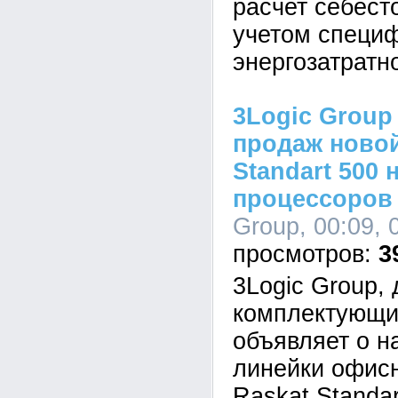
расчет себест
учетом специ
энергозатратн
3Logic Group
продаж новой
Standart 500 
процессоров I
Group, 00:09, 
3
3Logic Group,
комплектующи
объявляет о н
линейки офис
Raskat Standar