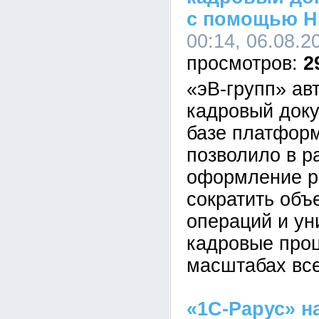
с помощью H
00:14, 06.08.2
2
«эВ-групп» ав
кадровый док
базе платформ
позволило в р
оформление р
сократить объ
операций и у
кадровые про
масштабах все
«1С-Рарус» н