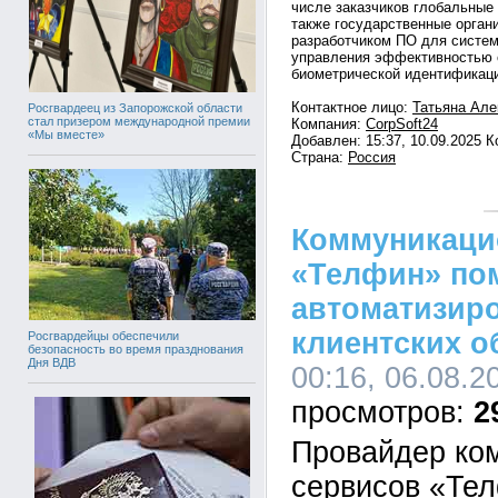
числе заказчиков глобальные
также государственные органи
разработчиком ПО для систем
управления эффективностью 
биометрической идентификаци
Контактное лицо:
Татьяна Але
Росгвардеец из Запорожской области
стал призером международной премии
Компания:
CorpSoft24
«Мы вместе»
Добавлен: 15:37, 10.09.2025 
Страна:
Россия
Коммуникаци
«Телфин» по
автоматизир
клиентских 
Росгвардейцы обеспечили
безопасность во время празднования
Дня ВДВ
00:16, 06.08.2
2
Провайдер ко
сервисов «Те