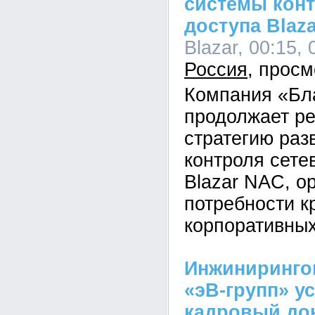
системы конт
доступа Blaza
Blazar, 00:15, 
Россия
Компания «Бл
продолжает р
стратегию раз
контроля сете
Blazar NAC, о
потребности к
корпоративных
Инжиниринго
«эВ-групп» у
кадровый до