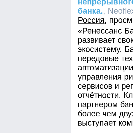
непрерывного
банка.
, Neofle
Россия
«Ренессанс Б
развивает св
экосистему. Б
передовые тех
автоматизации
управления ри
сервисов и ре
отчётности. К
партнером бан
более чем дву
выступает ком