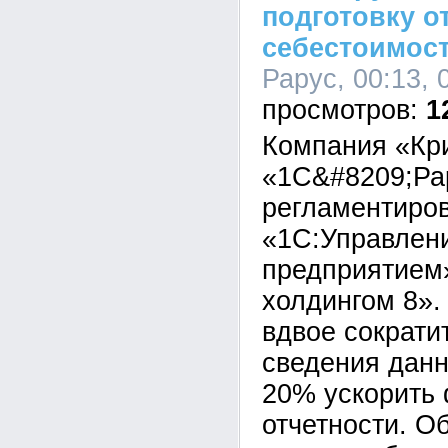
подготовку о
себестоимост
Рарус, 00:13, 
1
Компания «Кр
«1С&#8209;Ра
регламентиров
«1С:Управлен
предприятием
холдингом 8».
вдвое сократи
сведения данн
20% ускорить
отчетности. О