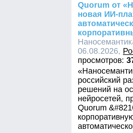
Quorum от «Н
новая ИИ-пл
автоматическ
корпоративн
Наносемантика
06.08.2026,
Ро
3
«Наносеманти
российский ра
решений на о
нейросетей, п
Quorum &#821
корпоративну
автоматическо