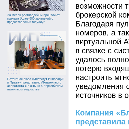
возможности т
брокерской ко
За месяц росгвардейцы приняли от
граждан более 800 заявлений о
Благодаря пу
предоставлении госуслуг
номеров, а та
виртуальной 
в связке с си
удалось полно
потерю входящ
настроить мг
Патентное бюро «Институт Инноваций
и Права» представило AI-патентного
уведомления 
ассистента «POSINT» в Евразийском
патентном ведомстве
источников в 
Компания «Б
представила