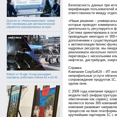
Безопасность данных при исп
верификации пользователей и 
ответственности между отдел
«Наше решение – универсальн
Quorum от «Наносемантики»: новая
ИИ-платформа для автоматической
которые проводят коммерчески
обработки корпоративных встреч
деятельность регулируется ф
Система ориентирована в осно
проводящих ежегодно от 300-4
дополнением к существующей
к автоматизации бизнес-функ
кадровых ресурсов, мы ожида
реализовали несколько пилот
переговоры с несколькими ком
нефтегаз, дистрибуция, энерг
Справка
Компания CorpSoft24 – ИТ-эк
Robort от 3Logic Group расширил
непрофильные услуги облачно
портфель роботами Unitree A2 и A2-W
сопровождение продуктов 1С,
одном окне.
С 2009 года компания предост
модели IaaS (инфраструктура 
обеспечение как сервис), кл
являются более 300 компаний 
компания развивает направле
процессов на базе платформы
крупнейшим партнером 1С с 