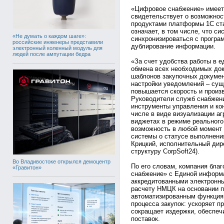
«Цифровое снабжение» имеет 
свидетельствует о возможнос
продуктами платформы 1С ст
означает, в том числе, что 
«Не думать о каждом шаге»:
синхронизироваться с прогр
российские инженеры представили
дублирование информации.
электронный коленный модуль для
людей после ампутации бедра
«За счет удобства работы в 
обмена всех необходимых док
шаблонов закупочных докумен
настройки уведомлений – сущ
повышается скорость и произ
Руководители служб снабжен
инструменты управления и ко
числе в виде визуализации а
виджетах в режиме реального
возможность в любой момент
системы о статусе выполнения
Крицкий, исполнительный дир
структуру CorpSoft24).
Во Владивостоке открылся демоцентр
По его словам, компания бла
«Гравитон»
снабжение» с Единой информа
аккредитованными электронн
расчету НМЦК на основании п
автоматизированным функция
процесса закупок: ускоряет п
сокращает издержки, обеспеч
поставок.