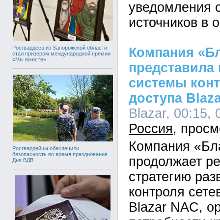
уведомления 
источников в 
Росгвардеец из Запорожской области
Компания «Б
стал призером международной премии
«Мы вместе»
представила
системы конт
доступа Blaza
Blazar, 00:15, 
Россия
Компания «Бл
Росгвардейцы обеспечили
безопасность во время празднования
продолжает р
Дня ВДВ
стратегию раз
контроля сете
Blazar NAC, о