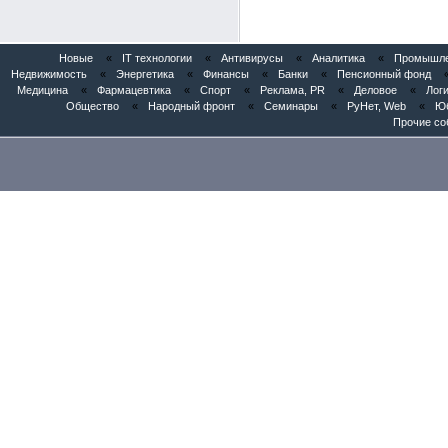
Новые
«
IT технологии
«
Антивирусы
«
Аналитика
«
Промышлен
Недвижимость
«
Энергетика
«
Финансы
«
Банки
«
Пенсионный фонд
Медицина
«
Фармацевтика
«
Спорт
«
Реклама, PR
«
Деловое
«
Логи
Общество
«
Народный фронт
«
Семинары
«
РуНет, Web
«
Юб
Прочие со