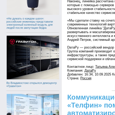
Наконец, линейка рассчитана 
которые с помощью серверов 
высокого уровня стабильност
стабильное качество сервисов
«Не думать о каждом шаге»:
«Мы сделали ставку на сочет
российские инженеры представили
современных технологий вирт
электронный коленный модуль для
людей после ампутации бедра
Обновленная линейка “ДатаРу
развертывать и масштабирова
искусственного интеллекта и
Андрей Петров, системный ар
DатаРу — российский вендор 
Группа компаний производит 
инфраструктуры, а также пред
сервисной поддержки и облач
Контактное лицо:
Татьяна Але
Компания:
ДатаРу
Добавлен: 16:34, 10.09.2025 
Страна:
Россия
Во Владивостоке открылся демоцентр
«Гравитон»
Коммуникаци
«Телфин» по
автоматизир