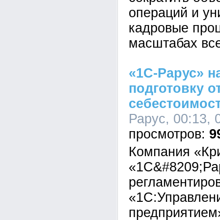
операций и у
кадровые про
масштабах все
«1С-Рарус» н
подготовку о
себестоимост
Рарус, 00:13, 
9
Компания «Кр
«1С&#8209;Ра
регламентиров
«1С:Управлен
предприятием