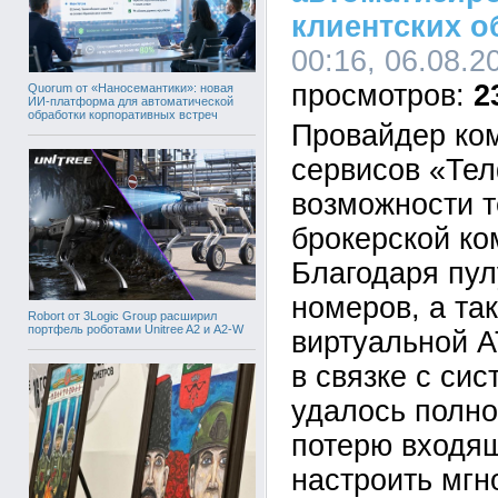
клиентских 
00:16, 06.08.2
2
Quorum от «Наносемантики»: новая
ИИ-платформа для автоматической
обработки корпоративных встреч
Провайдер ко
сервисов «Те
возможности т
брокерской ко
Благодаря пу
номеров, а та
Robort от 3Logic Group расширил
портфель роботами Unitree A2 и A2-W
виртуальной 
в связке с си
удалось полно
потерю входящ
настроить мг