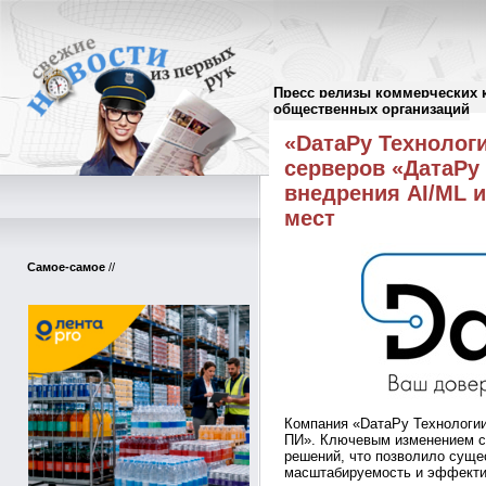
Пресс релизы коммерческих 
Пресс-релизы
//
общественных организаций
«DатаРу Технолог
серверов «ДатаРу
внедрения AI/ML 
мест
Самое-самое
//
Компания «DатаРу Технологии
ПИ». Ключевым изменением с
решений, что позволило суще
масштабируемость и эффекти