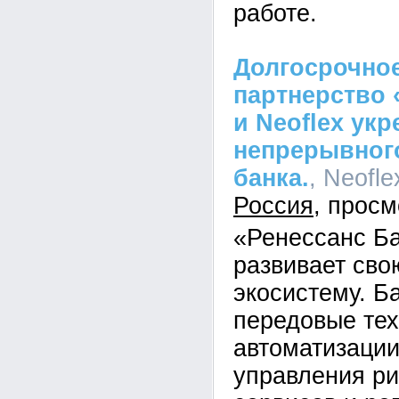
работе.
Долгосрочное
партнерство 
и Neoflex ук
непрерывного
банка.
, Neofle
Россия
«Ренессанс Б
развивает св
экосистему. Б
передовые тех
автоматизации
управления ри