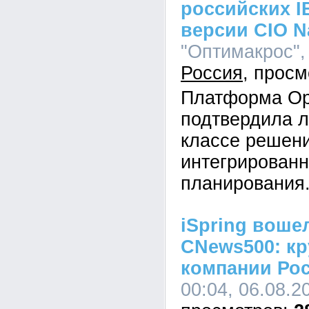
российских I
версии CIO N
"Оптимакрос", 
Россия
Платформа Op
подтвердила л
классе решен
интегрированн
планирования
iSpring воше
CNews500: кр
компании Ро
00:04, 06.08.2