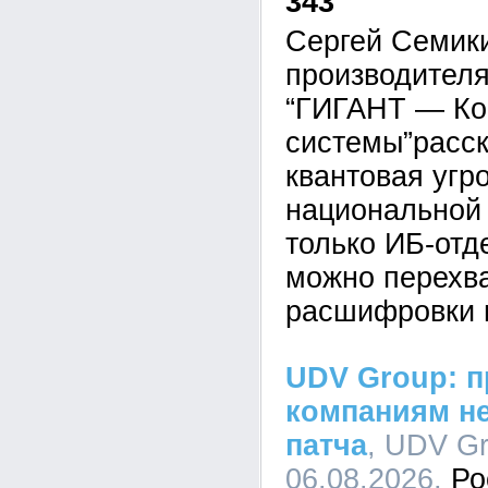
343
Сергей Семик
производител
“ГИГАНТ — Ко
системы”расск
квантовая угр
национальной 
только ИБ-отд
можно перехва
расшифровки 
UDV Group: п
компаниям не
патча
, UDV Gr
06.08.2026,
Ро