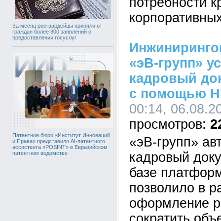
потребности к
корпоративных
За месяц росгвардейцы приняли от
граждан более 800 заявлений о
предоставлении госуслуг
Инжиниринго
«эВ-групп» у
кадровый до
с помощью H
00:14, 06.08.2
2
Патентное бюро «Институт Инноваций
«эВ-групп» ав
и Права» представило AI-патентного
ассистента «POSINT» в Евразийском
кадровый док
патентном ведомстве
базе платформ
позволило в р
оформление р
сократить объ