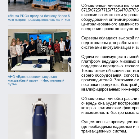
Обновленная линейка включа
6715\6725\7715\7725\470\570
широкие возможности управле
«Лента PRO» продала бизнесу более 5
оборудования оптимизирована
млн литров прохладительных напитков
централизованного администр
внедрение проектов искусстве
Серверы обладают высокой п
подготовлены для работы с с
системами виртуализации и в
Одним из преимуществ линей
платформ ведущих мировых в
поддержки передовых техноло
Технологии» обеспечивает вы
своего оборудования, сопост
АНО «Вдохновение» запускает
производителей. Заказчики см
масштабный проект «Инклюзивный
путь»
поставки продуктов, быстрый
квалифицированных инженеро
Обновленная линейка рассчита
очередь она будет востребов
которых критическим факторо
и возможность быстро масшта
Существенные преимущества п
где необходимы надежные и 
транзакционных систем.