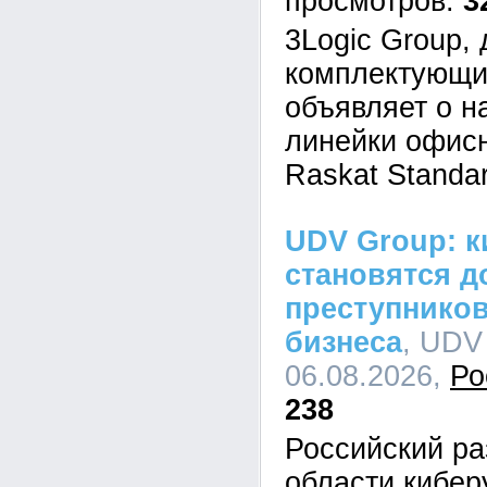
3
3Logic Group,
комплектующи
объявляет о н
линейки офис
Raskat Standar
UDV Group: к
становятся д
преступников
бизнеса
, UDV
06.08.2026,
Ро
238
Российский ра
области кибе