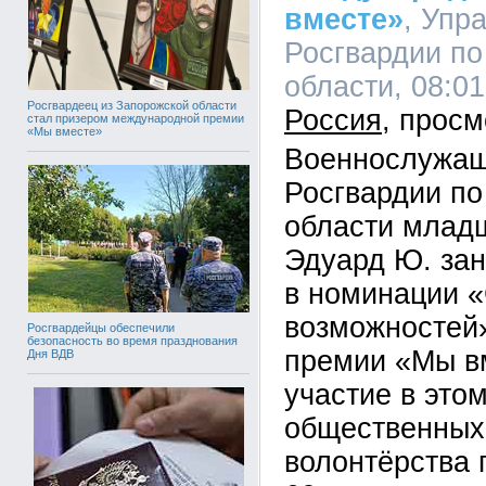
вместе»
, Упр
Росгвардии по
области, 08:01
Росгвардеец из Запорожской области
Россия
стал призером международной премии
«Мы вместе»
Военнослужащ
Росгвардии по
области млад
Эдуард Ю. зан
в номинации 
возможностей
Росгвардейцы обеспечили
безопасность во время празднования
премии «Мы вм
Дня ВДВ
участие в это
общественных
волонтёрства