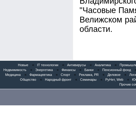
Владимирског
"Часовые Памя
Велижском ра
области.
Новые
«
IT технологии
«
Антивирусы
«
Аналитика
«
Промышлен
Недвижимость
«
Энергетика
«
Финансы
«
Банки
«
Пенсионный фонд
Медицина
«
Фармацевтика
«
Спорт
«
Реклама, PR
«
Деловое
«
Логи
Общество
«
Народный фронт
«
Семинары
«
РуНет, Web
«
Юб
Прочие со