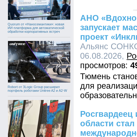
АНО «Вдохно
Quorum от «Наносемантики»: новая
запускает м
ИИ-платформа для автоматической
обработки корпоративных встреч
проект «Инк
Альянс СОНКО
06.08.2026,
Ро
4
Тюмень стано
для реализаци
Robort от 3Logic Group расширил
портфель роботами Unitree A2 и A2-W
образовательн
Росгвардеец 
области стал
международн