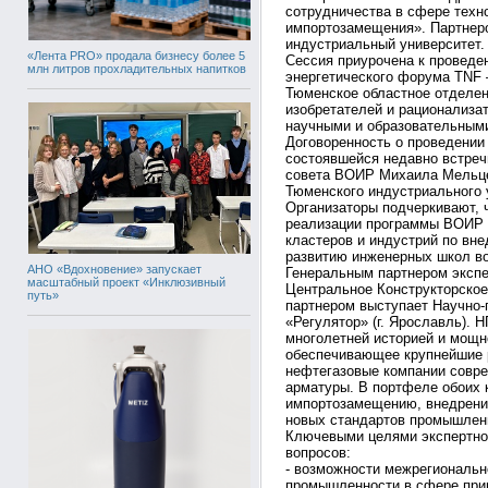
сотрудничества в сфере техн
импортозамещения». Партнер
индустриальный университет.
«Лента PRO» продала бизнесу более 5
Сессия приурочена к провед
млн литров прохладительных напитков
энергетического форума TNF 
Тюменское областное отделен
изобретателей и рационализа
научными и образовательными
Договоренность о проведении 
состоявшейся недавно встреч
совета ВОИР Михаила Мельце
Тюменского индустриального 
Организаторы подчеркивают, 
реализации программы ВОИР 
кластеров и индустрий по вн
развитию инженерных школ во
АНО «Вдохновение» запускает
Генеральным партнером экспе
масштабный проект «Инклюзивный
Центральное Конструкторское
путь»
партнером выступает Научно-
«Регулятор» (г. Ярославль). 
многолетней историей и мощн
обеспечивающее крупнейшие 
нефтегазовые компании совр
арматуры. В портфеле обоих
импортозамещению, внедрени
новых стандартов промышленн
Ключевыми целями экспертно
вопросов:
- возможности межрегиональн
промышленности в сфере прив