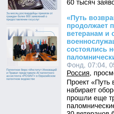
60 тысяч заяво
За месяц росгвардейцы приняли от
«Путь возвр
граждан более 800 заявлений о
предоставлении госуслуг
продолжает 
ветеранам и 
военнослужа
состоялись 
паломническ
Фонд, 07:04, 0
Патентное бюро «Институт Инноваций
Россия
и Права» представило AI-патентного
ассистента «POSINT» в Евразийском
патентном ведомстве
Проект «Путь
набирает обор
прошли еще т
паломнические
30 ветеранов 