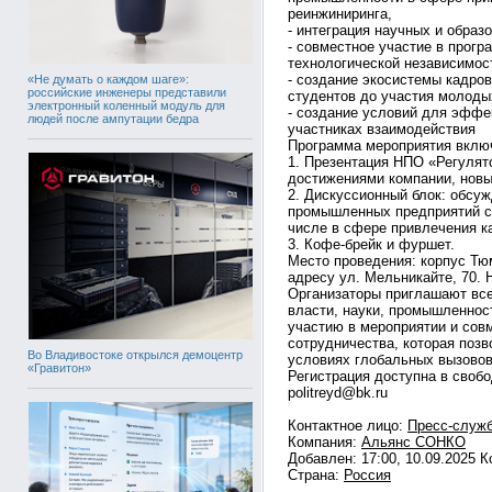
реинжиниринга,
- интеграция научных и образ
- совместное участие в прог
технологической независимос
- создание экосистемы кадров
«Не думать о каждом шаге»:
российские инженеры представили
студентов до участия молоды
электронный коленный модуль для
- создание условий для эффек
людей после ампутации бедра
участниках взаимодействия
Программа мероприятия вклю
1. Презентация НПО «Регулят
достижениями компании, новы
2. Дискуссионный блок: обсу
промышленных предприятий с
числе в сфере привлечения к
3. Кофе-брейк и фуршет.
Место проведения: корпус Тю
адресу ул. Мельникайте, 70. 
Организаторы приглашают вс
власти, науки, промышленност
участию в мероприятии и со
сотрудничества, которая позв
Во Владивостоке открылся демоцентр
условиях глобальных вызовов
«Гравитон»
Регистрация доступна в своб
politreyd@bk.ru
Контактное лицо:
Пресс-служ
Компания:
Альянс СОНКО
Добавлен: 17:00, 10.09.2025 
Страна:
Россия