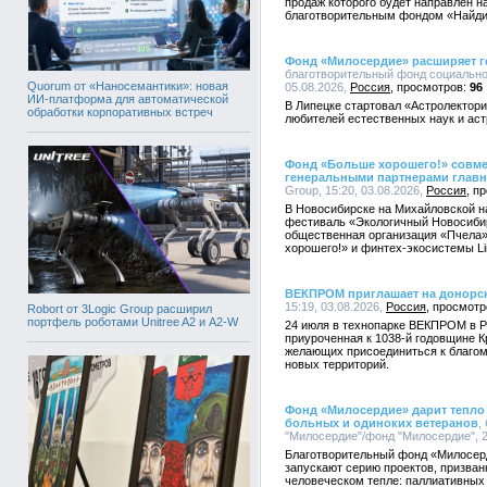
продаж которого будет направлен 
благотворительным фондом «Найд
Фонд «Милосердие» расширяет г
благотворительный фонд социально
Quorum от «Наносемантики»: новая
05.08.2026,
Россия
96
ИИ-платформа для автоматической
В Липецке стартовал «Астролектори
обработки корпоративных встреч
любителей естественных наук и ас
Фонд «Больше хорошего!» совмест
генеральными партнерами главн
Group, 15:20, 03.08.2026,
Россия
В Новосибирске на Михайловской н
фестиваль «Экологичный Новосиби
общественная организация «Пчела»
хорошего!» и финтех-экосистемы Li
ВЕКПРОМ приглашает на донорск
15:19, 03.08.2026,
Россия
Robort от 3Logic Group расширил
портфель роботами Unitree A2 и A2-W
24 июля в технопарке ВЕКПРОМ в Р
приуроченная к 1038-й годовщине 
желающих присоединиться к благому
новых территорий.
Фонд «Милосердие» дарит тепло 
больных и одиноких ветеранов
,
"Милосердие"/фонд "Милосердие", 2
Благотворительный фонд «Милосер
запускают серию проектов, призван
человеческом тепле: паллиативных