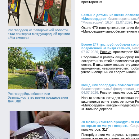
престарелых.
Семьи с детьми из шести област
«Милосердие»
, благотворительны
"Милосердие", 16:54, 12.07.2026,
Ро
Около 470 тонн детского питания б
Росгвардеец из Запорожской области
«Милосердие» малообеспеченным с
стал призером международной премии
«Мы вместе»
Более 247 тыс. руб. собрали сот
подопечной «Найди семью»
, Бла
07.07.2026,
Россия
58
Собранные в рамках акции средства
лекарств и занятий с психологом д
семье. В школьном возрасте у дево
врожденных неврологических пробл
учебе и общении со сверстниками
Фонд «Милосердие» помогает ш
благотворительный фонд социально
04.07.2026,
Россия
17
Росгвардейцы обеспечили
безопасность во время празднования
Новые возможности для осознанног
Дня ВДВ
школьников из четырех регионов Р
«Милосердие», который поддержал 
«Стальное дерево».
20 мотоциклистов проедут 270 к
которые не могут говорить
, Соци
317
Петербургские мотоциклисты прове
поддержку неговорящих детей и вз