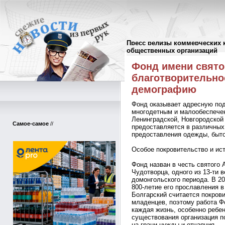
Пресс релизы коммерческих 
Пресс-релизы
//
общественных организаций
Фонд имени свято
благотворительно
демографию
Фонд оказывает адресную по
многодетным и малообеспечен
Ленинградской, Новгородской
Самое-самое
//
предоставляется в различных
предоставления одежды, быто
Особое покровительство и и
Фонд назван в честь святого
Чудотворца, одного из 13-ти 
домонгольского периода. В 2
800-летие его прославления 
Болгарский считается покров
младенцев, поэтому работа Ф
каждая жизнь, особенно ребен
существования организация п
на грани нужды и отчаяния.