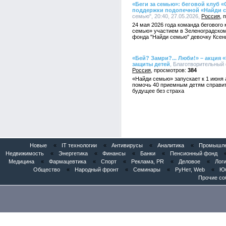
«Беги за семью»: беговой клуб
поддержки подопечной «Найди 
семью", 20:40, 27.05.2026,
Россия
24 мая 2026 года команда бегового
семью» участием в Зеленоградско
фонда "Найди семью" девочку Ксен
«Бей? Замри?... Люби!» – акция
защиты детей
, Благотворительный 
Россия
384
«Найди семью» запускает к 1 июня 
помочь 40 приемным детям справит
будущее без страха
Новые
«
IT технологии
«
Антивирусы
«
Аналитика
«
Промышлен
Недвижимость
«
Энергетика
«
Финансы
«
Банки
«
Пенсионный фонд
Медицина
«
Фармацевтика
«
Спорт
«
Реклама, PR
«
Деловое
«
Логи
Общество
«
Народный фронт
«
Семинары
«
РуНет, Web
«
Юб
Прочие со