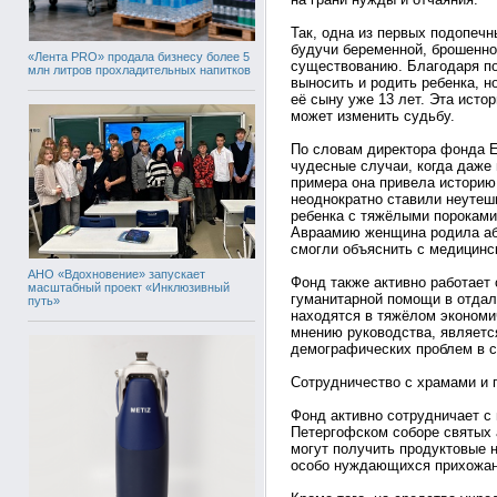
Так, одна из первых подопечн
будучи беременной, брошенно
«Лента PRO» продала бизнесу более 5
существованию. Благодаря по
млн литров прохладительных напитков
выносить и родить ребенка, н
её сыну уже 13 лет. Эта исто
может изменить судьбу.
По словам директора фонда 
чудесные случаи, когда даже
примера она привела историю
неоднократно ставили неутеш
ребенка с тяжёлыми пороками
Авраамию женщина родила абс
смогли объяснить с медицинск
АНО «Вдохновение» запускает
Фонд также активно работает 
масштабный проект «Инклюзивный
гуманитарной помощи в отдал
путь»
находятся в тяжёлом экономи
мнению руководства, являет
демографических проблем в с
Сотрудничество с храмами и 
Фонд активно сотрудничает с
Петергофском соборе святых 
могут получить продуктовые 
особо нуждающихся прихожан