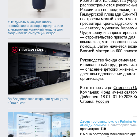
Кроме того, на средства учр
распространяются рукописные
России и за ее пределами, ст
Гамбургской площади Санкт-П
построены малый храм в чест
«Не думать о каждом шаге»:
пресвитера Кронштадтского, 
российские инженеры представили
— святому мученику Авраами
электронный коленный модуль для
Чудотворцу и запроектирован
людей после ампутации бедра
— строительство приюта для 
комплекса, что позволит зна
помощи. Затем начнётся возв
Божией Матери на 600 прихож
Руководство Фонда отмечает,
и финансовый труд, результа
— спасение детских жизней. 
дает нам вдохновение двигат
организации.
Контактное лицо:
Семенова О
Компания:
Фонд имени святог
Добавлен: 18:01, 01.10.2025 
Во Владивостоке открылся демоцентр
Страна:
Россия
«Гравитон»
Десерт со смыслом: от Palmira 
«Найди семью»
, Благотворительны
119
В меню ресторана московского арт-от