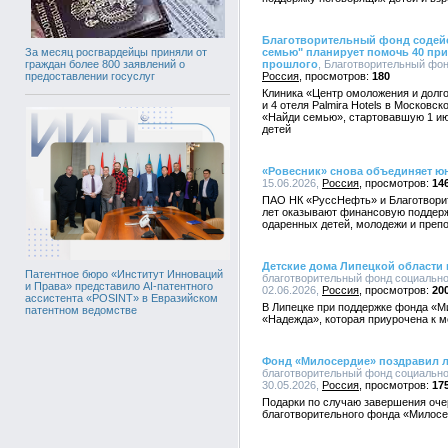
Благотворительный фонд содейс
семью" планирует помочь 40 пр
За месяц росгвардейцы приняли от
прошлого
, Благотворительный фонд
граждан более 800 заявлений о
Россия
180
предоставлении госуслуг
Клиника «Центр омоложения и долго
и 4 отеля Palmira Hotels в Московс
«Найди семью», стартовавшую 1 ию
детей
«Ровесник» снова объединяет ю
15.06.2026,
Россия
14
ПАО НК «РуссНефть» и Благотвори
лет оказывают финансовую поддерж
одаренных детей, молодежи и преп
Детские дома Липецкой области
Патентное бюро «Институт Инноваций
благотворительный фонд социально
и Права» представило AI-патентного
02.06.2026,
Россия
20
ассистента «POSINT» в Евразийском
В Липецке при поддержке фонда «М
патентном ведомстве
«Надежда», которая приурочена к 
Фонд «Милосердие» поздравил л
благотворительный фонд социально
30.05.2026,
Россия
17
Подарки по случаю завершения оче
благотворительного фонда «Милосе