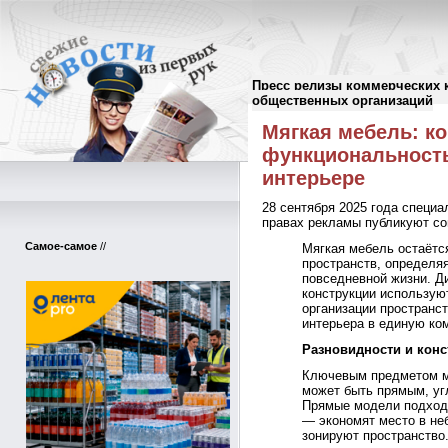
Пресс релизы коммерческих 
Пресс-релизы
//
общественных организаций
Мягкая мебель: ко
функциональност
интерьере
28 сентября 2025 года специа
правах рекламы публикуют со
Самое-самое
//
Мягкая мебель остаёт
пространств, определяя
повседневной жизни. Д
конструкции используют
организации пространст
интерьера в единую ко
Разновидности и конс
Ключевым предметом мя
может быть прямым, у
Прямые модели подходя
— экономят место в не
зонируют пространство