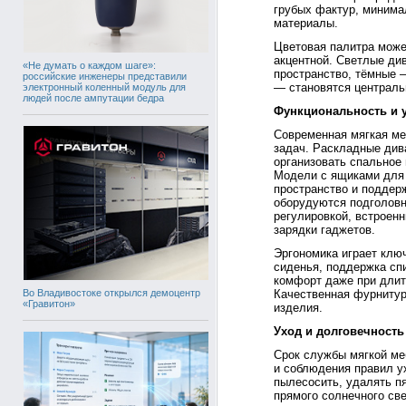
грубых фактур, минима
материалы.
Цветовая палитра может
акцентной. Светлые ди
«Не думать о каждом шаге»:
пространство, тёмные 
российские инженеры представили
— становятся централь
электронный коленный модуль для
людей после ампутации бедра
Функциональность и 
Современная мягкая ме
задач. Раскладные див
организовать спальное
Модели с ящиками для 
пространство и поддер
оборудуются подголовн
регулировкой, встроен
зарядки гаджетов.
Эргономика играет клю
сиденья, поддержка сп
комфорт даже при длит
Во Владивостоке открылся демоцентр
Качественная фурнитур
«Гравитон»
изделия.
Уход и долговечность
Срок службы мягкой ме
и соблюдения правил у
пылесосить, удалять пя
прямого солнечного св