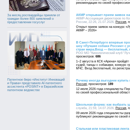
рекомендации по своей профессион
АКМР открывает прием заявок на
За месяц росгвардейцы приняли от
АКМР-Ассоциация директоров по К
граждан более 800 заявлений о
России, 22:26, 21.07.2026,
Россия
предоставлении госуслуг
Открыт прием заявок на конкурс «
АКМР – 2026»
В Санкт-Петербурге впервые пр
шоу «Лучшие собаки России» с у
стран мира.Вход — бесплатный, 
РОО МО "Кинологический клуб "Лучш
686
1–2 августа в КСК «Арена» пройдёт
судей, танцы с собаками, конкурс 
МЧС. Вход бесплатный, по регистра
Патентное бюро «Институт Инноваций
Почему иногда выгоднее купить
и Права» представило AI-патентного
Россия
189
ассистента «POSINT» в Евразийском
12 июля 2026 года специалисты Пе
патентном ведомстве
по своей профессиональной област
Школьная форма: как выбрать у
служба, 21:59, 14.07.2026,
Россия
09 июля 2026 года специалисты-раз
публикуют рекомендации по своей 
Стальная или пластиковая лента