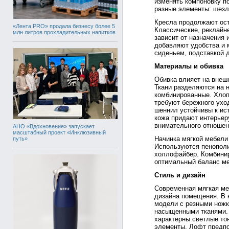
изменять компоновку п
разные элементы: шезло
Кресла продолжают ост
«Лента PRO» продала бизнесу более 5
Классические, реклайн
млн литров прохладительных напитков
зависит от назначения
добавляют удобства и 
сиденьем, подставкой 
Материалы и обивка
Обивка влияет на внеш
Ткани разделяются на 
комбинированные. Хлоп
требуют бережного ухо
шеннил устойчивы к ист
кожа придают интерьеру
внимательного отношени
АНО «Вдохновение» запускает
масштабный проект «Инклюзивный
Начинка мягкой мебели
путь»
Используются пенополи
холлофайбер. Комбини
оптимальный баланс ме
Стиль и дизайн
Современная мягкая ме
дизайна помещения. В 
модели с резными ножк
насыщенными тканями. 
характерны светлые то
элементы. Лофт предпо