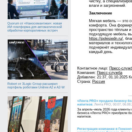
чистку, а специализир
влаги и загрязнений.
Заключение
Мягкая мебель — это со
Quorum от «Наносемантики»: новая
комфорта. Она формиру
ИИ-платформа для автоматической
пространство тёплым и
обработки корпоративных встреч
подходящую мебель вы
https://polesiedn.ru/
, бл
материалов и технологи
подчеркнёт индивидуал
каждый день.
Контактное лицо:
Пресс-служ
Компания:
Пресс-служба
Добавлен: 21:37, 01.10.2025 
Страна:
Россия
Robort от 3Logic Group расширил
портфель роботами Unitree A2 и A2-W
«Лента PRO» продала бизнесу б
напитков
, Лента PRO, 00:07, 06.08
За апрель–июль 2026 года клиенты 
бизнеса «Лента PRO» приобрели бо
напитков.
Регистрация компании в Гонконг