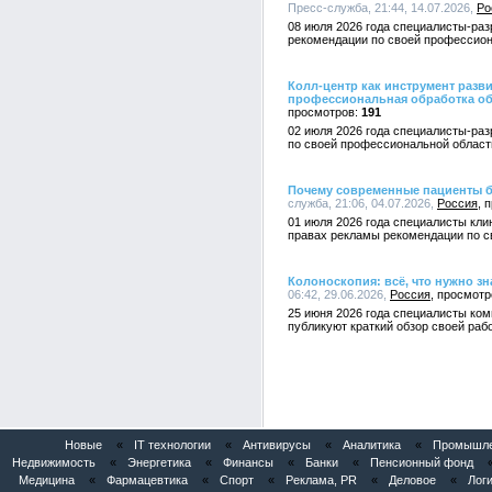
Пресс-служба, 21:44, 14.07.2026,
Ро
08 июля 2026 года специалисты-раз
рекомендации по своей профессион
Колл-центр как инструмент разв
профессиональная обработка о
191
02 июля 2026 года специалисты-раз
по своей профессиональной област
Почему современные пациенты б
служба, 21:06, 04.07.2026,
Россия
01 июля 2026 года специалисты кли
правах рекламы рекомендации по с
Колоноскопия: всё, что нужно з
06:42, 29.06.2026,
Россия
25 июня 2026 года специалисты ком
публикуют краткий обзор своей раб
Новые
«
IT технологии
«
Антивирусы
«
Аналитика
«
Промышлен
Недвижимость
«
Энергетика
«
Финансы
«
Банки
«
Пенсионный фонд
Медицина
«
Фармацевтика
«
Спорт
«
Реклама, PR
«
Деловое
«
Логи