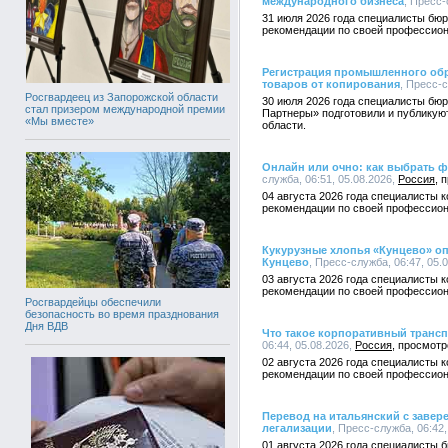
международного бизнеса
, Пресс-
31 июля 2026 года специалисты бюр
рекомендации по своей профессион
Регистрация промышленного обра
товаров от копирования
, Пресс-с
Росгвардеец из Запорожской области
30 июля 2026 года специалисты бюр
стал призером международной премии
Партнеры» подготовили и публикую
«Мы вместе»
области.
Онлайн или очно: как выбрать ф
служба, 06:51, 05.08.2026,
Россия
04 августа 2026 года специалисты 
рекомендации по своей профессион
Кукурузные хлопья «Кунцево» оп
Кунцево
, Пресс-служба, 06:47, 05.
03 августа 2026 года специалисты 
рекомендации по своей профессион
Росгвардейцы обеспечили
безопасность во время празднования
Дня ВДВ
Что такое корпоративный трансп
06:44, 05.08.2026,
Россия
02 августа 2026 года специалисты 
рекомендации по своей профессион
Перевод на итальянский с завер
легализации
, Пресс-служба, 06:42,
01 августа 2026 года специалисты 