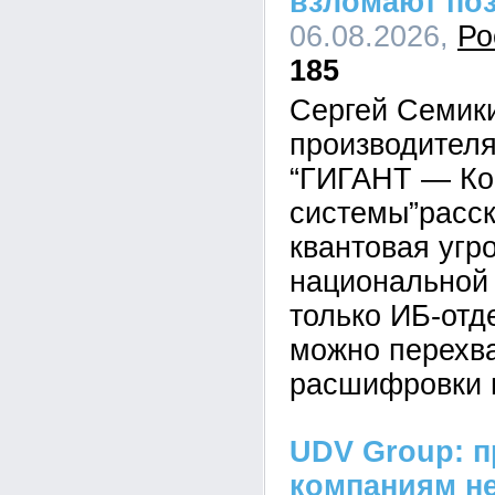
взломают по
06.08.2026,
Ро
185
Сергей Семик
производител
“ГИГАНТ — Ко
системы”расск
квантовая угр
национальной 
только ИБ-отд
можно перехва
расшифровки 
UDV Group: п
компаниям не