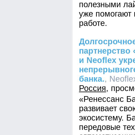
полезными ла
уже помогают 
работе.
Долгосрочное
партнерство 
и Neoflex ук
непрерывного
банка.
, Neofle
Россия
«Ренессанс Б
развивает св
экосистему. Б
передовые тех