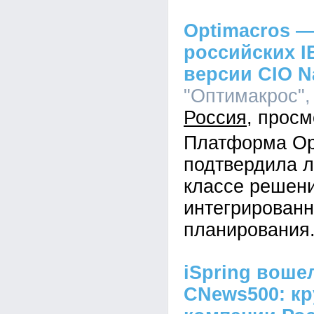
Optimacros —
российских I
версии CIO N
"Оптимакрос", 
Россия
Платформа Op
подтвердила л
классе решен
интегрированн
планирования
iSpring воше
CNews500: кр