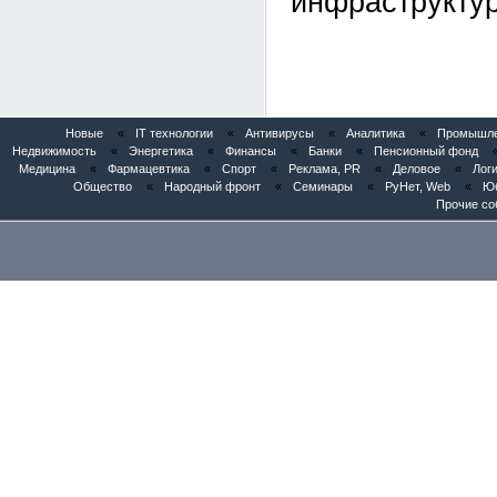
инфраструктур
Новые
«
IT технологии
«
Антивирусы
«
Аналитика
«
Промышлен
Недвижимость
«
Энергетика
«
Финансы
«
Банки
«
Пенсионный фонд
Медицина
«
Фармацевтика
«
Спорт
«
Реклама, PR
«
Деловое
«
Логи
Общество
«
Народный фронт
«
Семинары
«
РуНет, Web
«
Юб
Прочие со