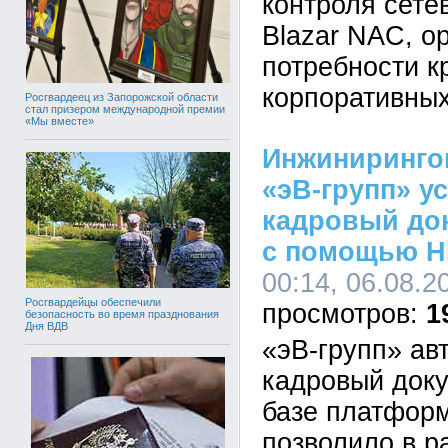
контроля сете
Blazar NAC, о
потребности к
корпоративных
Росгвардеец из Запорожской области
стал призером международной премии
«Мы вместе»
Инжиниринго
«эВ-групп» у
кадровый до
с помощью H
00:14, 06.08.2
Росгвардейцы обеспечили
1
безопасность во время празднования
Дня ВДВ
«эВ-групп» ав
кадровый док
базе платформ
позволило в р