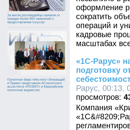
оформление р
сократить объ
За месяц росгвардейцы приняли от
граждан более 800 заявлений о
предоставлении госуслуг
операций и у
кадровые про
масштабах все
«1С-Рарус» н
подготовку о
себестоимост
Патентное бюро «Институт Инноваций
и Права» представило AI-патентного
Рарус, 00:13, 
ассистента «POSINT» в Евразийском
патентном ведомстве
4
Компания «Кр
«1С&#8209;Ра
регламентиров