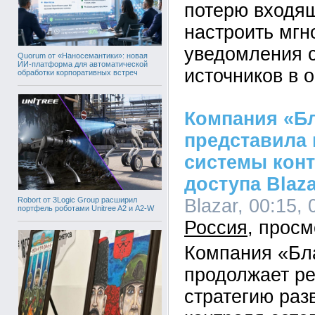
потерю входящ
настроить мг
уведомления 
Quorum от «Наносемантики»: новая
ИИ-платформа для автоматической
источников в 
обработки корпоративных встреч
Компания «Б
представила
системы конт
доступа Blaza
Robort от 3Logic Group расширил
Blazar, 00:15, 
портфель роботами Unitree A2 и A2-W
Россия
Компания «Бл
продолжает р
стратегию раз