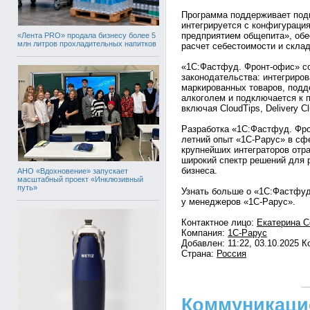
Программа поддерживает под
интегрируется с конфигураци
предприятием общепита», обе
«Лента PRO» продала бизнесу более 5
млн литров прохладительных напитков
расчет себестоимости и склад
«1С:Фастфуд. Фронт-офис» со
законодательства: интегриро
маркированных товаров, под
алкоголем и подключается к 
включая CloudTips, Delivery 
Разработка «1С:Фастфуд. Фро
летний опыт «1С-Рарус» в сф
крупнейших интеграторов отра
широкий спектр решений для 
бизнеса.
АНО «Вдохновение» запускает
масштабный проект «Инклюзивный
путь»
Узнать больше о «1С:Фастфуд
у менеджеров «1С-Рарус».
Контактное лицо:
Екатерина С
Компания:
1С-Рарус
Добавлен: 11:22, 03.10.2025 
Страна:
Россия
Коммуникаци