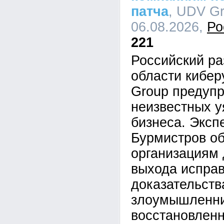
патча
, UDV Gr
06.08.2026,
Ро
221
Российский ра
области кибе
Group предупр
неизвестных у
бизнеса. Эксп
Бурмистров об
организациям 
выхода исправ
доказательств
злоумышленник
восстановленн