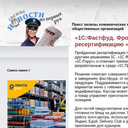
Пресс релизы коммерческих 
Пресс-релизы
//
общественных организаций
«1С:Фастфуд. Фр
ресертификацию 
Пройденная ресертификация п
другими решениями 1С. «1С:
«1С-Рарус» и отвечает требо
разработанным в среде «1С:П
Самое-самое
//
Решение помогает совершенс
в заведениях фастфуда: от о
продукции. Поддерживаются 
вариантов меню с гибкими це
модификаторы. Кассир может 
а повар управляет приготовл
позициям.
Для гостей предусмотрена эл
готовности блюд на дисплеи. 
работу колл-центра, использу
Яндекс.Едой, Delivery Club и
приложение для курьеров.