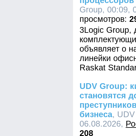
процессоров I
Group, 00:09, 
2
3Logic Group,
комплектующи
объявляет о н
линейки офис
Raskat Standar
UDV Group: к
становятся д
преступников
бизнеса
, UDV
06.08.2026,
Ро
208