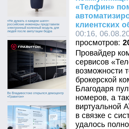
«Телфин» по
автоматизир
«Не думать о каждом шаге»:
клиентских 
российские инженеры представили
электронный коленный модуль для
людей после ампутации бедра
00:16, 06.08.2
2
Провайдер ко
сервисов «Те
возможности т
брокерской ко
Благодаря пу
Во Владивостоке открылся демоцентр
номеров, а та
«Гравитон»
виртуальной 
в связке с си
удалось полно