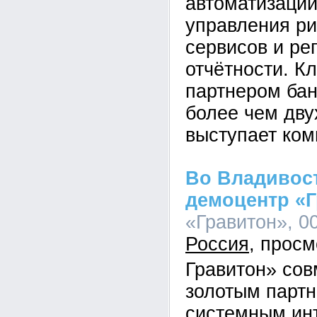
автоматизации
управления ри
сервисов и ре
отчётности. К
партнером бан
более чем дву
выступает ком
Во Владивос
демоцентр «
«Гравитон», 00
Россия
Гравитон» сов
золотым парт
системным ин