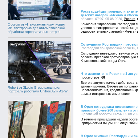
Росгвардейцы проверили антит
детских лагерей «Мечта» и «Лесн
области, 07:07, 05.08.2026,
Россия
Комиссия Управления Росгвардии п
Quorum от «Наносемантики»: новая
уровня антитеррористической защи
ИИ-платформа для автоматической
оздоровительных лагерей «Мечта» 
обработки корпоративных встреч
Сотрудники Росгвардии пресекл
Росгвардии по Орловской области, 0
Сотрудники вневедомственной охра
области пресекли противоправную д
Комсомольской города Орла.
Что изменится в России с 1 авгус
68
Всего в августе начнут действоват
данный момент. Ключевые поправки
Robort от 3Logic Group расширил
налогообложения, кредитования и ф
портфель роботами Unitree A2 и A2-W
самых интересных изменениях.
В Орле сотрудники лицензионно
приняли более 200 заявлений от
Орловской области, 06:54, 05.08.20
В течение прошедшей недели росг
юридическим лицам 152 лицензий и
В Орле экипажи Росгвардии и с