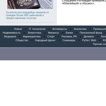
Сотрудники Росгвардии проверили д
«Юбилейный» и «Космос».
За месяц росгвардейцы приняли от
граждан более 800 заявлений о
предоставлении госуслуг
Новые
«
IT технологии
«
Антивирусы
«
Аналитика
«
Промышлен
Недвижимость
«
Энергетика
«
Финансы
«
Банки
«
Пенсионный фонд
Медицина
«
Фармацевтика
«
Спорт
«
Реклама, PR
«
Деловое
«
Логи
Общество
«
Народный фронт
«
Семинары
«
РуНет, Web
«
Юб
Прочие со
Патентное бюро «Институт Инноваций
и Права» представило AI-патентного
ассистента «POSINT» в Евразийском
патентном ведомстве