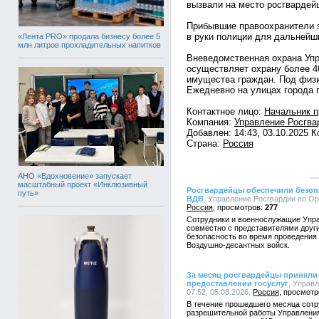
вызвали на место росгвардей
Прибывшие правоохранители 
в руки полиции для дальнейш
«Лента PRO» продала бизнесу более 5
млн литров прохладительных напитков
Вневедомственная охрана Упр
осуществляет охрану более 4
имущества граждан. Под физи
Ежедневно на улицах города 
Контактное лицо:
Начальник 
Компания:
Управление Росгва
Добавлен: 14:43, 03.10.2025 
Страна:
Россия
АНО «Вдохновение» запускает
масштабный проект «Инклюзивный
Росгвардейцы обеспечили безоп
путь»
ВДВ
, Управление Росгвардии по Орл
Россия
277
Сотрудники и военнослужащие Упра
совместно с представителями друг
безопасность во время проведения
Воздушно-десантных войск.
За месяц росгвардейцы приняли 
предоставлении госуслуг
, Управ
07:52, 05.08.2026,
Россия
В течение прошедшего месяца сотр
разрешительной работы Управления