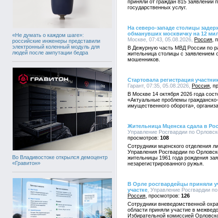
приняли от граждан 815 заявлений 
государственных услуг.
На северо-западе столицы заде
обманувших москвичку на 12 ми
«Не думать о каждом шаге»:
Москве, 07:43, 05.08.2026,
Россия
российские инженеры представили
электронный коленный модуль для
В Дежурную часть МВД России по ра
людей после ампутации бедра
жительница столицы с заявлением о
мошенников.
Стартовала регистрация участн
Гарант, 07:35, 05.08.2026,
Россия
В Москве 14 октября 2026 года со
«Актуальные проблемы гражданско-
имущественного оборота», организа
Жительница Мценска сдала в Ро
Управление Росгвардии по Орловско
108
Сотрудники мценского отделения л
Управления Росгвардии по Орловск
Во Владивостоке открылся демоцентр
жительницы 1961 года рождения за
«Гравитон»
незарегистрированного ружья.
В Орле росгвардейцы приняли уч
участке
, Управление Росгвардии по 
Россия
126
Сотрудники вневедомственной охра
области приняли участие в межвед
Избирательной комиссией Орловско