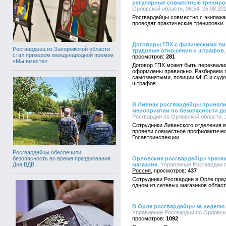
регулярные совместные трениро
Орловской области, 06:54, 05.08.20
Росгвардейцы совместно с экипаж
проводят практические тренировки.
Договоры ГПХ с физическими ли
Росгвардеец из Запорожской области
трудовые отношения и штрафов
стал призером международной премии
281
«Мы вместе»
Договор ГПХ может быть переквали
оформлены правильно. Разбираем п
самозанятыми, позиции ФНС и судо
штрафов.
В Ливнах росгвардейцы приняли
мероприятии по безопасности д
Росгвардии по Орловской области, 1
Сотрудники Ливенского отделения 
провели совместное профилактичес
Госавтоинспекции.
Росгвардейцы обеспечили
Орловские росгвардейцы пресек
безопасность во время празднования
магазине
, Управление Росгвардии п
Дня ВДВ
Россия
437
Сотрудники Росгвардии в Орле пре
одном из сетевых магазинов област
В Орле росгвардейцы за неделю 
Управление Росгвардии по Орловско
1092