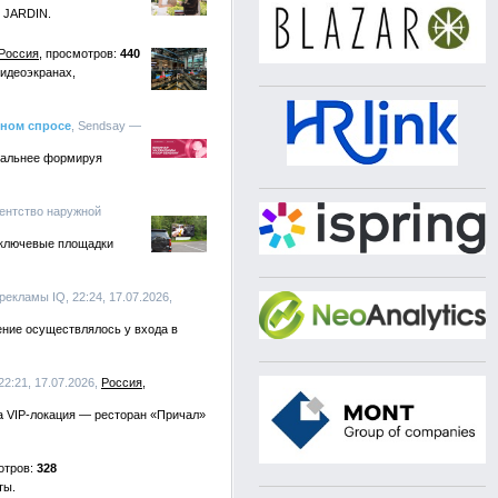
E JARDIN.
Россия
440
видеоэкранах,
нном спросе
, Sendsay —
ональнее формируя
гентство наружной
 ключевые площадки
рекламы IQ, 22:24, 17.07.2026,
ение осуществлялось у входа в
22:21, 17.07.2026,
Россия
ла VIP-локация — ресторан «Причал»
328
ты.