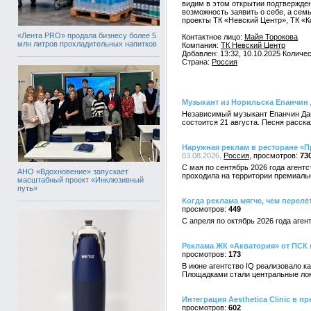
видим в этом открытии подтвержден
возможность заявить о себе, а сем
проекты ТК «Невский Центр», ТК «
«Лента PRO» продала бизнесу более 5
Контактное лицо:
Майя Торокова
млн литров прохладительных напитков
Компания:
ТК Невский Центр
Добавлен: 13:32, 10.10.2025 Количе
Страна:
Россия
Музыкант из Норильска Епанчин
Независимый музыкант Епанчин Дан
состоится 21 августа. Песня расск
Наружная реклам в ресторане «П
03.08.2026,
Россия
73
С мая по сентябрь 2026 года агент
АНО «Вдохновение» запускает
проходила на территории премиальн
масштабный проект «Инклюзивный
путь»
Когда реклама мягче, чем перел
449
С апреля по октябрь 2026 года аге
Реклама ЖК «Акватория» от ПСК
173
В июне агентство IQ реализовало 
Площадками стали центральные лок
Интеграция Aesthetica Clinic в 
602