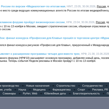
в России по версии «Медиалогии» по итогам мая
, HINT, 23:05, 30.06.2026,
Россия
-е место среди ведущих коммуникационных агентств России по итогам медиарейтинга,
кламном форуме пройдут визионерские сессии
, НРФ, 23:04, 30.06.2026,
Россия
я с 10 по 13 ноября в Москве, ожидают стратегические сессии, обширная отраслевая 
е сессии.
ыбок: финал конкурса «Профессия для Клавы» прошёл в торговом центре «Мура
оялся финал конкурса рисунков «Профессия для Клавы», приуроченный к Международ
являет о расширении программы: четыре дня вместо трех
, НРФ, 21:38, 15.06.202
амного форума (НРФ’10) расширяют основную программу, добавляя новый день, пос
ынка. Теперь события Недели рекламы в Москве пройдут с 10 по 13 ноября.
 производство
«
Новые назначения
«
Строительство
«
Сотрудничество
«
ие, учеба
«
Наука
«
Медицина
«
Фармацевтика
«
Спорт
«
Реклама, PR
«
Семинары
«
РуНет, Web
«
Юбилейные даты
«
Благотворительность
«
П