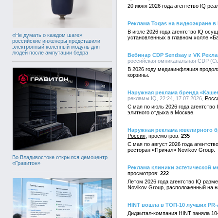
20 июня 2026 года агентство IQ реа
Реклама Togas на видеоэкране в
В июле 2026 года агентство IQ ос
«Не думать о каждом шаге»:
установленных в главном холле «Б
российские инженеры представили
электронный коленный модуль для
людей после ампутации бедра
Вебинар CDP Sendsay и VK Рекл
российская омниканальная CDP (Cust
В 2026 году медиаинфляция продол
корзины.
Наружная реклама бренда «Каше
рекламы IQ, 22:24, 17.07.2026,
Росс
С мая по июль 2026 года агентств
элитного отдыха в Москве.
Наружная реклама ювелирного бр
Россия
235
С мая по август 2026 года агентст
ресторан «Причал» Novikov Group.
Во Владивостоке открылся демоцентр
«Гравитон»
Реклама клиники эстетической ме
222
Летом 2026 года агентство IQ разм
Novikov Group, расположенный на 
HINT вошла в ТОП-10 лучших PR-
Диджитал-компания HINT заняла 10