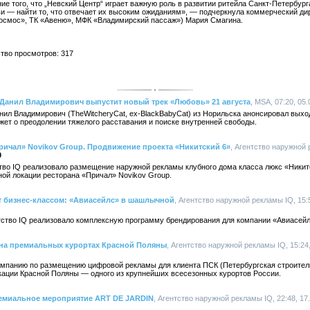
ие того, что „Невский Центр“ играет важную роль в развитии ритейла Санкт-Петербург
ьи — найти то, что отвечает их высоким ожиданиям», — подчеркнула коммерческий ди
Космос», ТК «Авеню», МФК «Владимирский пассаж») Мария Смагина.
ство просмотров: 317
 Данил Владимирович выпустит новый трек «Любовь» 21 августа
, MSA, 07:20, 05
ил Владимирович (TheWitcheryCat, ех-BlackBabyCat) из Норильска анонсировал выход
ажет о преодолении тяжелого расставания и поиске внутренней свободы.
ричал» Novikov Group. Продвижение проекта «Никитский 6»
, Агентство наружной 
0
ство IQ реализовало размещение наружной рекламы клубного дома класса люкс «Никит
ой локации ресторана «Причал» Novikov Group.
ёт бизнес-классом: «Авиасейлс» в шашлычной
, Агентство наружной рекламы IQ, 15:
нтство IQ реализовало комплексную программу брендирования для компании «Авиасейл
 на премиальных курортах Красной Поляны
, Агентство наружной рекламы IQ, 15:24
кампанию по размещению цифровой рекламы для клиента ПСК (Петербургская строител
ации Красной Поляны — одного из крупнейших всесезонных курортов России.
премиальное мероприятие ART DE JARDIN
, Агентство наружной рекламы IQ, 22:48, 17