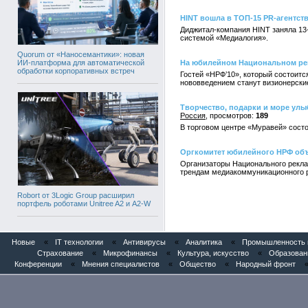
HINT вошла в ТОП-15 PR-агентст
Диджитал-компания HINT заняла 13
системой «Медиалогия».
Quorum от «Наносемантики»: новая
ИИ-платформа для автоматической
На юбилейном Национальном ре
обработки корпоративных встреч
Гостей «НРФ’10», который состоитс
нововведением станут визионерски
Творчество, подарки и море ул
Россия
189
В торговом центре «Муравей» сост
Оргкомитет юбилейного НРФ объ
Организаторы Национального рекл
трендам медиакоммуникационного р
Robort от 3Logic Group расширил
портфель роботами Unitree A2 и A2-W
Новые
«
IT технологии
«
Антивирусы
«
Аналитика
«
Промышленность и
Страхование
«
Микрофинансы
«
Культура, искусство
«
Образован
Конференции
«
Мнения специалистов
«
Общество
«
Народный фронт