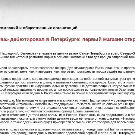
компаний и общественных организаций
а» дебютировал в Петербурге: первый магазин откр
«НаследникЪ Выжанова» впервые вышел на рынок Санкт-Петербурга и всего Северо-З
ачинается история развития марки в регионе: комплекс стал для бренда отправной точ
ился на четвертом этаже торгового центра. Для «Наследника Выжанова» это не просто
ом из самых заметных и авторитетных торговых пространств города задаёт направле
первые представить коллекцию одежды производства собственной мануфактуры для 
и крещения до поступления в школу и памятных семейных праздников. Вместе с этими
ом бутике практичные и функциональные долговечные детские вещи из натуральных ма
крой одежды тщательно продуман, а при производстве используются только безопасны
 и Петербурга «НаследникЪ Выжанова» также включил в ассортимент верхнюю одежду 
еский шаг. Мы никогда не открываем магазины хаотично. Наш критерий – совпадение це
эстетикой и глубокими семейными традициями. Его жители ценят не сиюминутные трен
брали именно потому, что это одна из ключевых торговых точек города, где собира
иль родители», – отметила основатель бренда Елена Выжанова.
утик в «Невском Центре» стал восьмым в России. Ранее сеть была представлена в Мос
 магазинах покупатели смогут найти детские вещи не только от мануфактуры «Наслед
марок, а также здесь можно будет приобрести большой спектр товаров для беременны
т в пользу качества и долговечности, отказываясь от концепции fast fashion в пользу
 важно, что бренд „НаследникЪ Выжанова“ сделал свой первый шаг в Санкт-Петербург