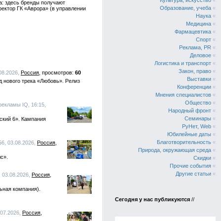
Культура, искусство
«
а: здесь бренды получают
Образование, учеба
«
ректор ГК «Аврора» (в управлении
Наука
«
Медицина
«
Фармацевтика
«
Спорт
«
Реклама, PR
«
Деловое
«
Логистика и транспорт
«
Закон, право
«
.08.2026,
Россия
60
Выставки
«
 нового трека «Любовь». Релиз
Конференции
«
Мнения специалистов
«
Общество
«
рекламы IQ, 16:15,
Народный фронт
«
Семинары
«
ский 6». Кампания
РуНет, Web
«
Юбилейные даты
«
Благотворительность
«
56, 03.08.2026,
Россия
Природа, окружающая среда
«
с».
Скидки
«
Прочие события
«
Другие статьи
«
, 03.08.2026,
Россия
ьная компания).
Сегодня у нас публикуются
//
.07.2026,
Россия