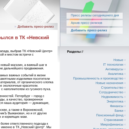
Пресс релизы сегодняшнего дня
Архив пресс-релизов
»
Добавить пресс-релиз
Добавить пресс-релиз
ылся в ТК «Невский
апада, выбрав ТК «Невский Центр»
Разделы
//
кой и местом встречи с
Новые
«
IT технологии
«
 новый магазин, а важный шаг в
ние дальнейшего продвижения.
Антивирусы
«
Аналитика
«
самых важных событий в жизни
Промышленность и производство
«
 памятными изделиями посетители
териалов, от органического хлопка
Новые назначения
«
е экологичные красители.
Строительство
«
с наполнителем из гусиного пуха.
Сотрудничество
«
нностей. Петербург – город с
Недвижимость
«
ды, а качество, проверенное
Энергетика
«
ется наша аудитория — думающие,
Финансы
«
кве, а также в Воронежской,
Банки
«
никЪ Выжанова», но и от других
Пенсионный фонд
«
х и кормящих мам.
Страхование
«
 более ответственного подхода к
Микрофинансы
«
е именно в ТК „Невский Центр“. Мы