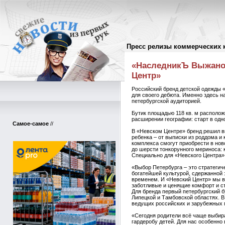
Пресс релизы коммерческих 
Пресс-релизы
//
«НаследникЪ Выжанов
Центр»
Российский бренд детской одежды 
для своего дебюта. Именно здесь н
петербургской аудиторией.
Бутик площадью 118 кв. м располож
расширении географии: старт в одн
Самое-самое
//
В «Невском Центре» бренд решил в
ребенка – от выписки из роддома 
комплекса смогут приобрести в нов
до шерсти тонкорунного мериноса: 
Специально для «Невского Центра»
«Выбор Петербурга – это стратегич
богатейшей культурой, сдержанной 
временем. И «Невский Центр» мы вы
заботливые и ценящие комфорт и ст
Для бренда первый петербургский б
Липецкой и Тамбовской областях. В
ведущих российских и зарубежных 
«Сегодня родители всё чаще выбираю
гардеробу детей. Для нас особенно