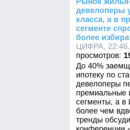
Рынок жилья-
девелоперы у
класса, а в 
сегменте спр
более избир
ЦИФРА, 22:46,
1
До 40% заемщи
ипотеку по ст
девелоперы п
премиальные 
сегменты, а в
более чем вдв
тренды обсуди
конференции 