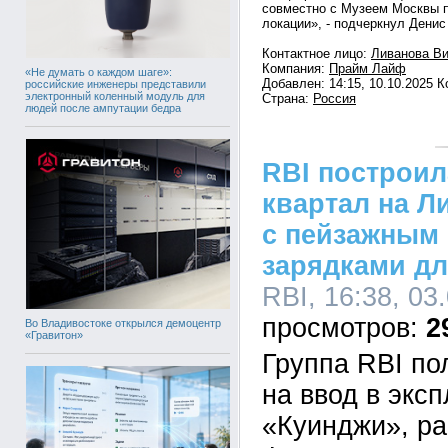
совместно с Музеем Москвы п
локации», - подчеркнул Денис
Контактное лицо:
Ливанова Ви
Компания:
Прайм Лайф
«Не думать о каждом шаге»:
Добавлен: 14:15, 10.10.2025 
российские инженеры представили
электронный коленный модуль для
Страна:
Россия
людей после ампутации бедра
RBI построи
квартал на Л
с пейзажным 
зарядками д
RBI, 16:38, 03
2
Во Владивостоке открылся демоцентр
«Гравитон»
Группа RBI п
на ввод в экс
«Куинджи», ра