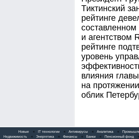
Тиктинский за
рейтинге деве
составленном
и агентством 
рейтинге подт
уровень управ
эффективност
влияния главы
на протяжении
облик Петербу
Новые
«
IT технологии
«
Антивирусы
«
Аналитика
«
Промышлен
Недвижимость
«
Энергетика
«
Финансы
«
Банки
«
Пенсионный фонд