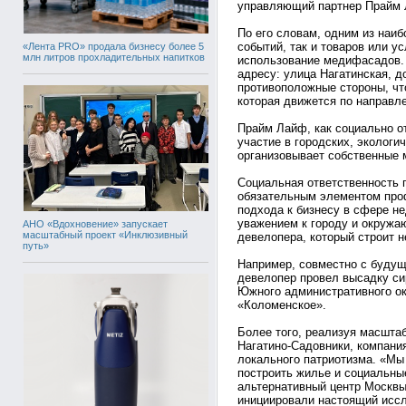
управляющий партнер Прайм 
По его словам, одним из наи
событий, так и товаров или у
«Лента PRO» продала бизнесу более 5
млн литров прохладительных напитков
использование медифасадов.
адресу: улица Нагатинская, д
противоположные стороны, чт
которая движется по направле
Прайм Лайф, как социально о
участие в городских, экологи
организовывает собственные 
Социальная ответственность 
обязательным элементом про
подхода к бизнесу в сфере н
уважением к городу и окруж
АНО «Вдохновение» запускает
масштабный проект «Инклюзивный
девелопера, который строит н
путь»
Например, совместно с буду
девелопер провел высадку си
Южного административного ок
«Коломенское».
Более того, реализуя масшта
Нагатино-Садовники, компани
локального патриотизма. «Мы
построить жилье и социальны
альтернативный центр Москвы
инициировали настоящий иссл