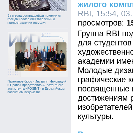
жилого компл
RBI, 15:54, 03
За месяц росгвардейцы приняли от
граждан более 800 заявлений о
1
предоставлении госуслуг
Группа RBI по
для студентов
художественн
академии имен
Молодые диза
графические к
Патентное бюро «Институт Инноваций
и Права» представило AI-патентного
посвященные
ассистента «POSINT» в Евразийском
патентном ведомстве
достижениям р
изобретателей
культуры.