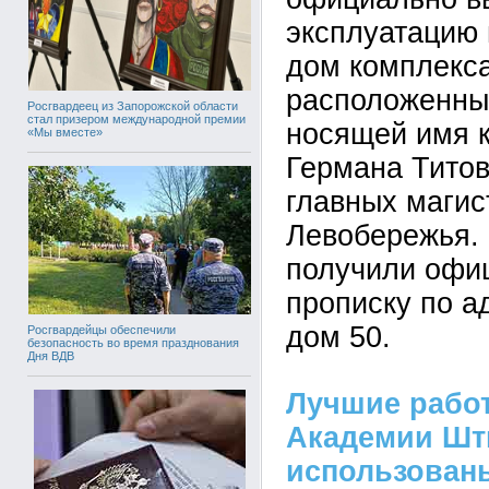
эксплуатацию
дом комплекс
расположенный
Росгвардеец из Запорожской области
стал призером международной премии
носящей имя 
«Мы вместе»
Германа Титов
главных магис
Левобережья.
получили офи
прописку по а
дом 50.
Росгвардейцы обеспечили
безопасность во время празднования
Дня ВДВ
Лучшие рабо
Академии Шт
использован