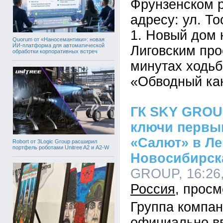
Фрунзенском р
адресу: ул. Тос
1. Новый дом 
Quorum от «Наносемантики»: новая
ИИ-платформа для автоматической
Лиговским про
обработки корпоративных встреч
минутах ходьб
«Обводный ка
ГК SKY GROU
ключи первы
«Салют» в Л
Robort от 3Logic Group расширил
портфель роботами Unitree A2 и A2-W
Новосибирск
GROUP, 16:26,
Россия
Группа компа
официально в