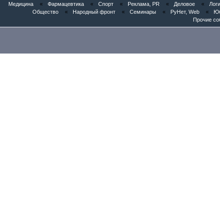
Медицина
«
Фармацевтика
«
Спорт
«
Реклама, PR
«
Деловое
«
Логи
Общество
«
Народный фронт
«
Семинары
«
РуНет, Web
«
Юб
Прочие со