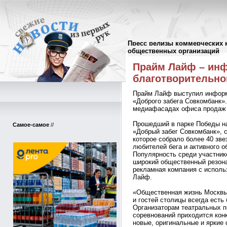
Пресс релизы коммерческих 
Пресс-релизы
//
общественных организаций
Прайм Лайф – ин
благотворительног
Прайм Лайф выступил информ
«Доброго забега Совкомбанк»
медиафасадах офиса продаж 
Прошедший в парке Победы на
Самое-самое
//
«Добрый забег Совкомбанк», 
которое собрало более 40 зве
любителей бега и активного о
Популярность среди участнико
широкий общественный резон
рекламная компания с испол
Лайф.
«Общественная жизнь Москвы 
и гостей столицы всегда есть
Организаторам театральных п
соревнований приходится кон
новые, оригинальные и яркие 