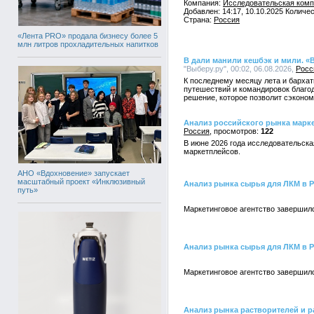
Компания:
Исследовательская комп
Добавлен: 14:17, 10.10.2025 Количе
Страна:
Россия
«Лента PRO» продала бизнесу более 5
млн литров прохладительных напитков
В дали манили кешбэк и мили. «В
"Выберу.ру", 00:02, 06.08.2026,
Росс
К последнему месяцу лета и барха
путешествий и командировок благо
решение, которое позволит сэкономи
Анализ российского рынка маркетп
Россия
122
В июне 2026 года исследовательска
маркетплейсов.
АНО «Вдохновение» запускает
масштабный проект «Инклюзивный
Анализ рынка сырья для ЛКМ в 
путь»
Маркетинговое агентство завершил
Анализ рынка сырья для ЛКМ в 
Маркетинговое агентство завершил
Анализ рынка растворителей и р