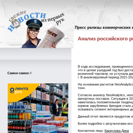
Пресс релизы коммерческих 
Пресс-релизы
//
Анализ российского ры
В ходе исследования, проведенного 
что в целом ушедший год был дост
Самое-самое
//
розничной торговли, но уступала д
г. В анализируемый период 2021-2024
На основании расчетов NeoAnalytic
тонн.
Согласно анализу NeoAnalytics, неп
импортных поставок. Ситуация в 20
наметилась положительная тенденци
кормов зарубежных брендов стало д
осваивать сегмент ветеринарных д
Данный отчет является продуктом и
Более подробно с результатами исс
Контактное лицо:
Караулова Дина