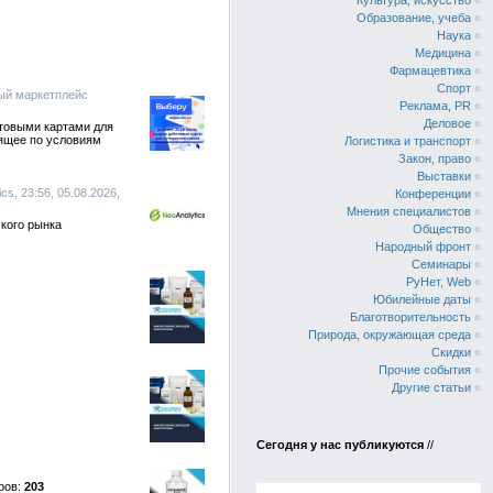
Культура, искусство
«
Образование, учеба
«
Наука
«
Медицина
«
Фармацевтика
«
Спорт
«
ый маркетплейс
Реклама, PR
«
Деловое
«
етовыми картами для
ящее по условиям
Логистика и транспорт
«
Закон, право
«
Выставки
«
s, 23:56, 05.08.2026,
Конференции
«
Мнения специалистов
«
кого рынка
Общество
«
Народный фронт
«
Семинары
«
РуНет, Web
«
Юбилейные даты
«
Благотворительность
«
Природа, окружающая среда
«
Скидки
«
Прочие события
«
Другие статьи
«
Сегодня у нас публикуются
//
203