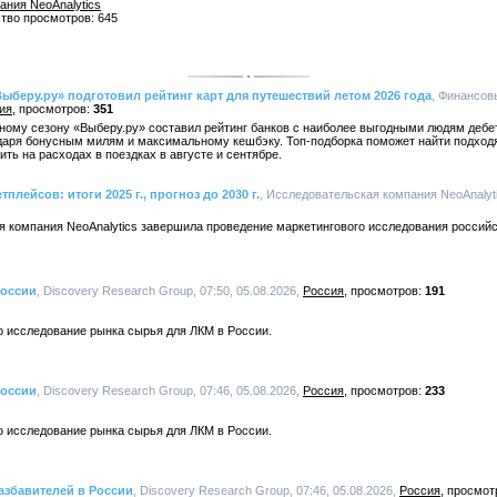
ания NeoAnalytics
ство просмотров: 645
ыберу.ру» подготовил рейтинг карт для путешествий летом 2026 года
, Финансов
ия
351
тному сезону «Выберу.ру» составил рейтинг банков с наиболее выгодными людям деб
даря бонусным милям и максимальному кешбэку. Топ-подборка поможет найти подход
ть на расходах в поездках в августе и сентябре.
лейсов: итоги 2025 г., прогноз до 2030 г.
, Исследовательская компания NeoAnalytic
я компания NeoAnalytics завершила проведение маркетингового исследования российс
России
, Discovery Research Group, 07:50, 05.08.2026,
Россия
191
о исследование рынка сырья для ЛКМ в России.
России
, Discovery Research Group, 07:46, 05.08.2026,
Россия
233
о исследование рынка сырья для ЛКМ в России.
азбавителей в России
, Discovery Research Group, 07:46, 05.08.2026,
Россия