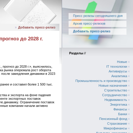
Пресс релизы сегодняшнего дня
Архив пресс-релизов
»
Добавить пресс-релиз
Добавить пресс-релиз
рогноз до 2028 г.
Разделы
//
Новые
«
 прогноз до 2028 г.», выяснилось,
IT технологии
«
ка рынка опережала рост оборота
Антивирусы
«
ь после замедления динамики в 2023
Аналитика
«
Промышленность и производство
«
ранее и составил более 1 500 тыс.
Новые назначения
«
Строительство
«
дства и экспорта на фоне падения
Сотрудничество
«
менте экспортных поставок
Недвижимость
«
ную динамику. Ограничение поставок
Энергетика
«
енные компании начали активно
Финансы
«
Банки
«
Пенсионный фонд
«
Страхование
«
Микрофинансы
«