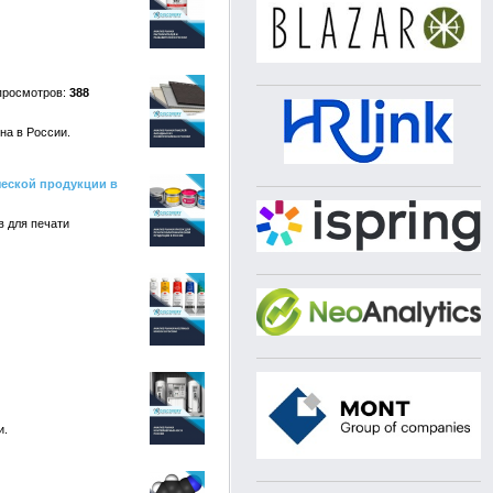
388
на в России.
ческой продукции в
 для печати
и.