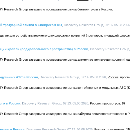
Y Research Group завершило исследование рынка бензонитрила в России.
й тротуарной плитки в Сибирском ФО
, Discovery Research Group, 07:16, 05.08.202
зделие для устройства верхнего слоя дорожных покрытий (тротуаров, площадей, дороже
яции кровли (подкровельного пространства) в России
, Discovery Research Group,
Y Research Group завершило исследование рынка элементов вентиляции кровли (под
одульных АЗС в России
, Discovery Research Group, 07:14, 05.08.2026,
Россия
Y Research Group завершило исследование рынка контейнерных и модульных АЗС (К
ого в России
, Discovery Research Group, 07:13, 05.08.2026,
Россия
87
Y Research Group завершило исследование рынка сайдинга винилового стенового в Р
евого в России
, Discovery Research Group, 07:13, 05.08.2026,
Россия
15