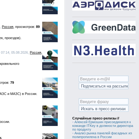
6,
Россия
89
к, проездов).
 07:14, 05.08.2026,
Россия
кровельного
79
АЗС и МАЗС) в России.
Случайные пресс-релизы //
оссии.
•
Алексей Ермошин присоединился к
команде ITKey в должности директора
по продукту
•
Анализ рынка панелей фасадных из
полипропилена в России
5