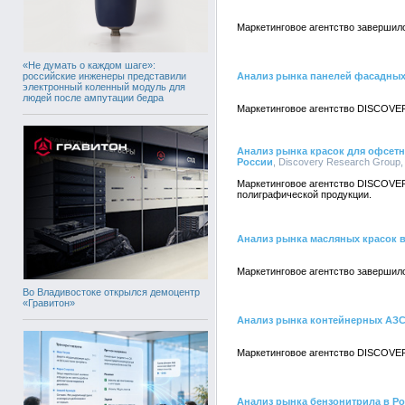
Маркетинговое агентство завершило
«Не думать о каждом шаге»:
российские инженеры представили
Анализ рынка панелей фасадных
электронный коленный модуль для
людей после ампутации бедра
Маркетинговое агентство DISCOVER
Анализ рынка красок для офсет
России
, Discovery Research Group,
Маркетинговое агентство DISCOVER
полиграфической продукции.
Анализ рынка масляных красок 
Маркетинговое агентство завершил
Во Владивостоке открылся демоцентр
«Гравитон»
Анализ рынка контейнерных АЗС
Маркетинговое агентство DISCOVER
Анализ рынка бензонитрила в Р