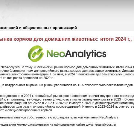
компаний и общественных организаций
нка кормов для домашних животных: итоги 2024 г., п
NeoAnalytics на тему «Российский рынок кормов для домашних животных: итоги 2024 г.,
аточно благоприятным для российского рынка кормов для домашних животных. Динами
инамике электронной коммерции. При чем, в 2024 г. положение дел заметно улучшилос
 гг. пик роста пришелся на 2022 г.
s, в натуральном выражении рынок увеличился на 11% относительно показателя годом 
осредственно в 2024 г. российский рынок рос в основном за счет внутреннего произво
24 г. в производстве существенно улучшилась после замедления роста в 2023 г. В сег
я после падения объемов в 2022 г. и 2023 г. Импорт с 2021 г. демонстрирует негатив
райвером для развития российских производителей. Именно в 2023–2024 гг. отечеств
иет и специализированных кормов.
нтеллектуальной собственностью исследовательской компании NeoAnalytics.
ледования можно ознакомиться на официальном сайте www.neoanalytics.ru