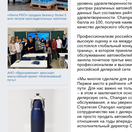
уровень удовлетворенности
центрах различных автомоб
данных был составлен рейт
«Лента PRO» продала бизнесу более 5
удовлетворенности. Changan
млн литров прохладительных напитков
балла из 100, получив наив
качество дилерского обслу
Профессионализм российск
высокую оценку и на междун
состоялся глобальный конку
границ», в котором приняли
обслуживанию автомобилей 
заняла почетное третье ме
профессионализм и высокие
российской дилерской сети
АНО «Вдохновение» запускает
масштабный проект «Инклюзивный
«Мы многое сделали для ра
путь»
Первое место в рейтинге «А
пути. Для нас важно не тол
– в этом и заключается осн
дилерскую сеть, Changan с
обслуживания, и мы уверены
Стратегия Changan направл
сотрудничество как с дилер
не просто продать автомоб
отношения на годы вперед»
исполнительный директор C