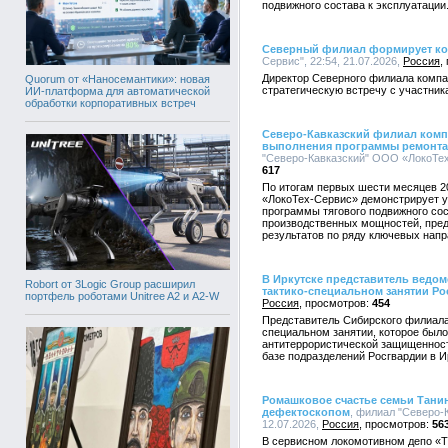
подвижного состава к эксплуатации
Северный филиал формирует ко
Сервис", 22:54, 21.07.2026,
Россия
Директор Северного филиала компа
Quorum от «Наносемантики»: новая
стратегическую встречу с участник
ИИ-платформа для автоматической
обработки корпоративных встреч
Северо-Кавказский филиал комп
выполнения программы ремонта 
"Северо-Кавказский" ООО «ЛокоТех-
617
По итогам первых шести месяцев 2
«ЛокоТех-Сервис» демонстрирует у
программы тягового подвижного со
производственных мощностей, пред
результатов по ряду ключевых напр
В Иркутске представитель ведом
Robort от 3Logic Group расширил
тактико-специальном занятии Р
портфель роботами Unitree A2 и A2-W
Россия
454
Представитель Сибирского филиала
специальном занятии, которое был
антитеррористической защищенност
базе подразделений Росгвардии в И
Ромашковое счастье семьи Тани
дефектоскопом
, филиал "Северо-
12.07.2026,
Россия
56
В сервисном локомотивном депо «Т