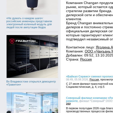
Компания Changan продолж
рынке, который остается о
стратегии развитии бренда
дилерской сети и обеспече
«Не думать о каждом шаге»:
клиентов.
российские инженеры представили
Бренд Changan внимательно
электронный коленный модуль для
дилеров и постоянно стрем
людей после ампутации бедра
официальная дилерская сет
которые гарантируют клиен
подтвердил независимый оп
Контактное лицо:
Ягодина 
Компания:
ООО «Чанъань М
Добавлен: 09:52, 13.10.202
Страна:
Россия
«Байкал Сервис» сменил пропис
06:49, 05.08.2026,
Россия
Во Владивостоке открылся демоцентр
С 27 июля филиал транспортной ком
«Гравитон»
Социалистическая, д. 4, стр.5
Северный филиал компании «Лок
ремонте
, филиал "Северный" ООО "
222
В первом полугодии 2026 года благ
производственных процессов филиал