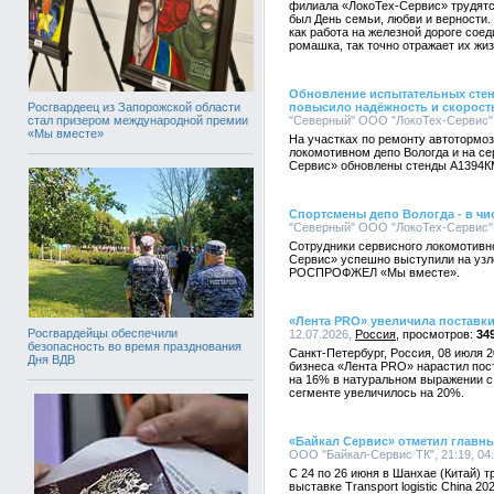
филиала «ЛокоТех-Сервис» трудятся
был День семьи, любви и верности.
как работа на железной дороге сое
ромашка, так точно отражает их жиз
Обновление испытательных стенд
Росгвардеец из Запорожской области
повысило надёжность и скорост
стал призером международной премии
"Северный" ООО "ЛокоТех-Сервис", 
«Мы вместе»
На участках по ремонту автотормо
локомотивном депо Вологда и на с
Сервис» обновлены стенды А1394К
Спортсмены депо Вологда - в чи
"Северный" ООО "ЛокоТех-Сервис", 
Сотрудники сервисного локомотивн
Сервис» успешно выступили на узл
РОСПРОФЖЕЛ «Мы вместе».
«Лента PRO» увеличила поставки
Росгвардейцы обеспечили
12.07.2026,
Россия
34
безопасность во время празднования
Санкт-Петербург, Россия, 08 июля 2
Дня ВДВ
бизнеса «Лента PRO» нарастил пос
на 16% в натуральном выражении с 
сегменте увеличилось на 20%.
«Байкал Сервис» отметил главны
ООО "Байкал-Сервис ТК", 21:19, 04
С 24 по 26 июня в Шанхае (Китай) 
выставке Transport logistic China 202