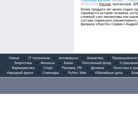
спасении жизней
, филиал "Северо
20.06.2026,
Россия
17
Более тридцати лет жизни отдано о
скрывается история человека, кото
сложный узел локомотива или шахм
состава сервисного локомотивного 
филиала «ЛокоТех-Сервис» Андрей 
Новые
«
IT технологии
«
Антивирусы
«
Аналитика
«
Промышленность
Энергетика
«
Финансы
«
Банки
«
Пенсионный фонд
«
Страхован
Фармацевтика
«
Спорт
«
Реклама, PR
«
Деловое
«
Логистика и тр
Народный фронт
«
Семинары
«
РуНет, Web
«
Юбилейные даты
«
Бла