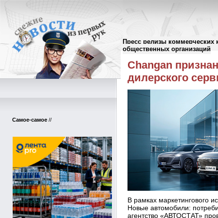
Пресс релизы коммерческих 
Пресс-релизы
//
общественных организаций
Changan признан
дилерского серв
Самое-самое
//
В рамках маркетингового 
Новые автомобили: потреби
агентство «АВТОСТАТ» пров