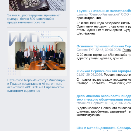
Труженик стальных магистралей:
филиал "Северо-Кавказский" ООО «Л
За месяц росгвардейцы приняли от
401
граждан более 800 заявлений о
предоставлении госуслуг
22 июня 1941 года разделило жизнь
Одни ушли на фронт с оружием в рук
стать надёжным тылом армии. Судь
Шестёркина.
Основной терминал «Байкал Сер
Сервис ТК", 22:48, 30.06.2026,
Росс
С 29 июня терминал «Ленинский» т
адресу: улица Буровая, дом 26.
«Байкал Сервис» снизил тариф
01:07, 29.06.2026,
Россия
Отправка грузов между городами к
Патентное бюро «Институт Инноваций
Самара – Тольятти – Ульяновск) ст
и Права» представило AI-патентного
ассистента «POSINT» в Евразийском
патентном ведомстве
Депо Иваново осваивает и внедр
технического обслуживания теп
"ЛокоТех-Сервис", 01:04, 29.06.2026
В депо Иваново Северного филиала
сложных зарубежных двигателей те
комплектующих.
Шах и мат обыденности. Слесарь