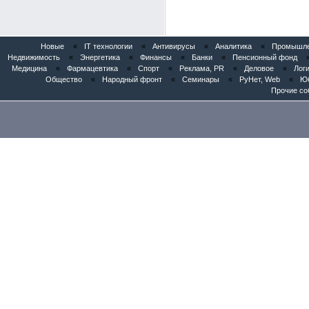
Новые
«
IT технологии
«
Антивирусы
«
Аналитика
«
Промышлен
Недвижимость
«
Энергетика
«
Финансы
«
Банки
«
Пенсионный фонд
Медицина
«
Фармацевтика
«
Спорт
«
Реклама, PR
«
Деловое
«
Логи
Общество
«
Народный фронт
«
Семинары
«
РуНет, Web
«
Юб
Прочие со