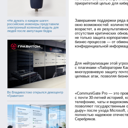
приоритетной целью для кибе
Завершение поддержки ряда 
«Не думать о каждом шаге»:
российские инженеры представили
окно возможностей: количеств
электронный коленный модуль для
возрастет, а их результативно
людей после ампутации бедра
отсутствия критических обнов
не только защита корпоративн
бизнес-процессов — от обмен
конфиденциальной информац
Для нейтрализации этой угро
с плагинами «Лаборатории Кас
многоуровневую защиту почто
целевых атак, позволяя бизне
Во Владивостоке открылся демоцентр
«CommuniGate Pro — это про
«Гравитон»
с почти 30-летней историей, 
телефонию, чаты и видеокомм
позволяют государственным о
дыру» после ухода Microsoft,
полностью надежное отечест
Серебряков.