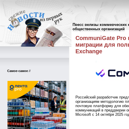
Пресс релизы коммерческих 
Пресс-релизы
//
общественных организаций
CommuniGate Pro 
миграции для поль
Exchange
Самое-самое
//
Российский разработчик пред
организациям методологию пл
почтовую платформу для обес
коммуникаций в преддверии о
Microsoft с 14 октября 2025 го