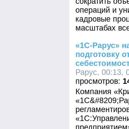
сократить объ
операций и у
кадровые про
масштабах все
«1С-Рарус» н
подготовку о
себестоимост
Рарус, 00:13, 
1
Компания «Кр
«1С&#8209;Ра
регламентиров
«1С:Управлен
предприятием