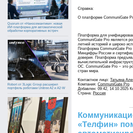
Справка:
О платформе CommuniGate P
Quorum от «Наносемантики»: новая
ИИ-платформа для автоматической
обработки корпоративных встреч
Платформа для унифицирован
CommuniGate Pro является рос
летней историей и широко исп
Платформа CommuniGate Pro 
Минцифры России и сертифиц
доверия. Платформа предъяв
вычислительной инфраструкту
ОС. CommuniGate Pro − это р
стран мира.
Контактное лицо:
Татьяна Але
Компания:
CommuniGate Pro
Robort от 3Logic Group расширил
портфель роботами Unitree A2 и A2-W
Добавлен: 09:42, 14.10.2025 
Страна:
Россия
Коммуникаци
«Телфин» по