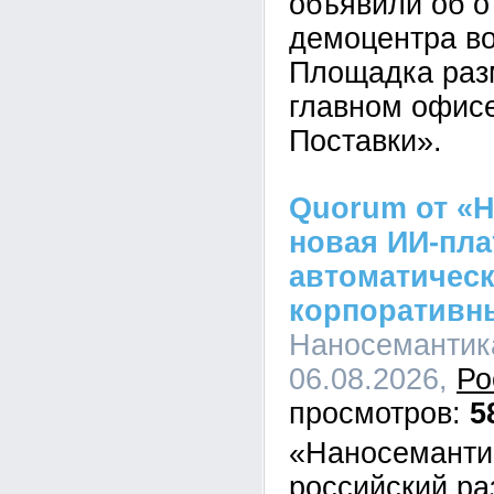
объявили об о
демоцентра во
Площадка раз
главном офис
Поставки».
Quorum от «Н
новая ИИ-пл
автоматическ
корпоративн
Наносемантика
06.08.2026,
Ро
5
«Наносеманти
российский ра