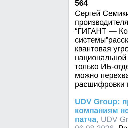
564
Сергей Семик
производител
“ГИГАНТ — Ко
системы”расск
квантовая угр
национальной 
только ИБ-отд
можно перехва
расшифровки 
UDV Group: п
компаниям не
патча
, UDV Gr