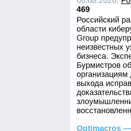
06.08.2026,
Ро
469
Российский ра
области кибе
Group предупр
неизвестных у
бизнеса. Эксп
Бурмистров об
организациям 
выхода исправ
доказательств
злоумышленник
восстановленн
Optimacros —