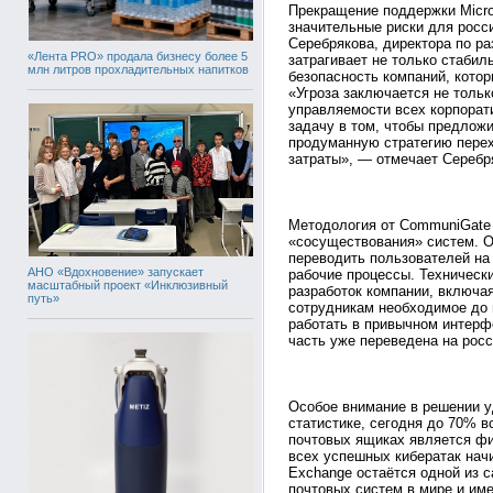
Прекращение поддержки Micros
значительные риски для росс
Серебрякова, директора по ра
«Лента PRO» продала бизнесу более 5
затрагивает не только стабил
млн литров прохладительных напитков
безопасность компаний, кото
«Угроза заключается не тольк
управляемости всех корпора
задачу в том, чтобы предложи
продуманную стратегию перех
затраты», — отмечает Серебр
Методология от CommuniGate 
«сосуществования» систем. О
переводить пользователей на
АНО «Вдохновение» запускает
рабочие процессы. Технически
масштабный проект «Инклюзивный
разработок компании, включа
путь»
сотрудникам необходимое до 
работать в привычном интерфе
часть уже переведена на рос
Особое внимание в решении у
статистике, сегодня до 70% 
почтовых ящиках является ф
всех успешных кибератак начи
Exchange остаётся одной из 
почтовых систем в мире и им