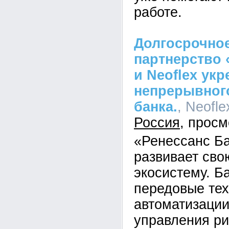
работе.
Долгосрочное
партнерство 
и Neoflex ук
непрерывного
банка.
, Neofle
Россия
«Ренессанс Б
развивает св
экосистему. Б
передовые тех
автоматизации
управления ри