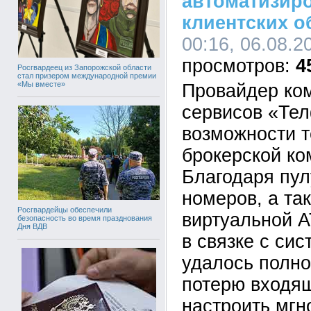
автоматизир
клиентских 
00:16, 06.08.2
4
Росгвардеец из Запорожской области
стал призером международной премии
«Мы вместе»
Провайдер ко
сервисов «Те
возможности т
брокерской ко
Благодаря пу
номеров, а та
Росгвардейцы обеспечили
виртуальной 
безопасность во время празднования
Дня ВДВ
в связке с си
удалось полно
потерю входящ
настроить мг