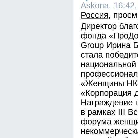
Askona, 16:42,
Россия
Директор благ
фонда «ПроДоб
Group Ирина 
стала победи
национальной
профессионал
«Женщины НК
«Корпорация 
Награждение 
в рамках III В
форума женщи
некоммерчески