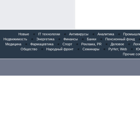
Новые
«
IT технологии
«
Антивирусы
«
Аналитика
«
Промышлен
Недвижимость
«
Энергетика
«
Финансы
«
Банки
«
Пенсионный фонд
Медицина
«
Фармацевтика
«
Спорт
«
Реклама, PR
«
Деловое
«
Логи
Общество
«
Народный фронт
«
Семинары
«
РуНет, Web
«
Юб
Прочие со