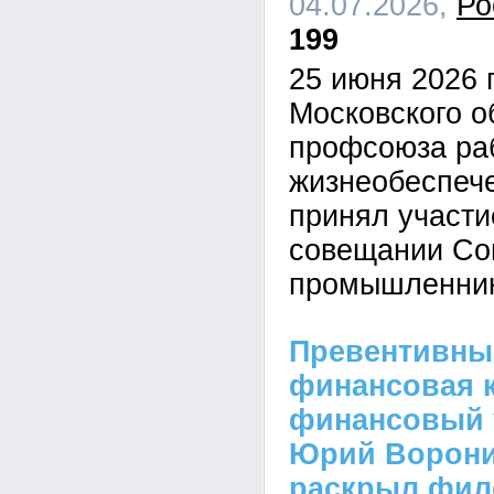
04.07.2026,
Ро
199
25 июня 2026 
Московского о
профсоюза ра
жизнеобеспеч
принял участ
совещании Со
промышленник
Превентивны
финансовая к
финансовый 
Юрий Ворон
раскрыл фи