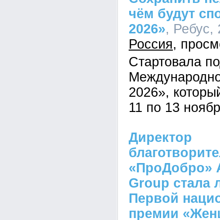
чём будут сп
2026»
, Ребус,
Россия
Стартовала по
Международн
2026», которы
11 по 13 ноябр
Директор
благотворит
«ПроДобро» A
Group стала 
Первой наци
премии «Же