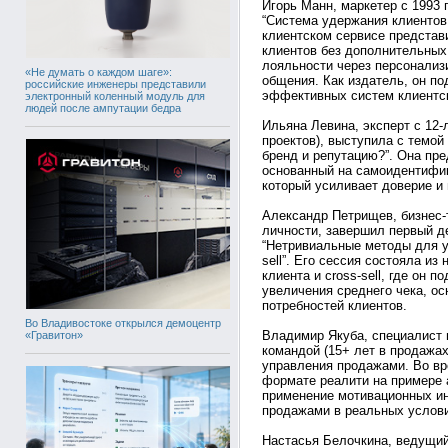
Игорь Манн, маркетер с 1993 г
“Система удержания клиентов
клиентском сервисе представ
клиентов без дополнительных
лояльности через персонализ
«Не думать о каждом шаге»:
общения. Как издатель, он п
российские инженеры представили
эффективных систем клиентск
электронный коленный модуль для
людей после ампутации бедра
Ильяна Левина, эксперт с 12-
проектов), выступила с темой
бренд и репутацию?”. Она пр
основанный на самоидентифик
который усиливает доверие и
Александр Петрищев, бизнес-
личности, завершил первый де
“Нетривиальные методы для у
sell”. Его сессия состояла из
клиента и cross-sell, где он
увеличения среднего чека, о
потребностей клиентов.
Во Владивостоке открылся демоцентр
Владимир Якуба, специалист 
«Гравитон»
командой (15+ лет в продажах
управления продажами. Во вр
формате реалити на примере 
применение мотивационных ин
продажами в реальных услов
Настасья Белочкина, ведущий