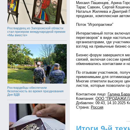
Михаил Пашенцев, Арина Горо
Тарас Савкин, Сергей Кошечк
Наталья Жиляева и Дмитрий Г
продажах, комплексная автом
Поток “Игропрактики”
Росгвардеец из Запорожской области
стал призером международной премии
Интерактивный поток включал
«Мы вместе»
переговоров” в виде настольн
организаторами, где участни
взгляд на привычные бизнес-з
Бизнес-форум завершился ме
связей, включая сессии speed-
обменивались контактами и н
По отзывам участников, полу
применимыми для оптимизации
Многие отметили высокую цен
листов, которые позволили ср
Росгвардейцы обеспечили
безопасность во время празднования
Контактное лицо:
Галина Бара
Дня ВДВ
Компания:
ООО "ПРОДАЖИ.Г
Добавлен: 09:43, 14.10.2025 
Страна:
Россия
Итоги 9-й те