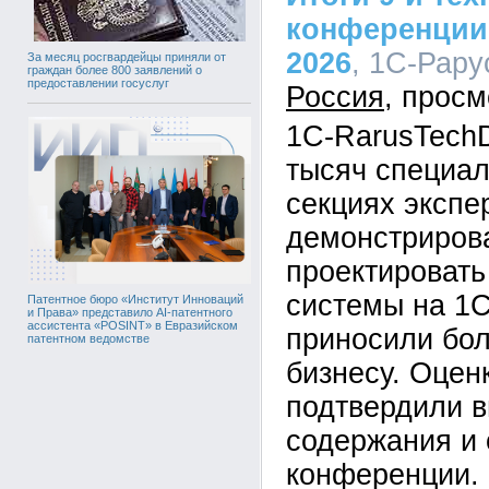
конференции
2026
, 1С-Рару
За месяц росгвардейцы приняли от
граждан более 800 заявлений о
предоставлении госуслуг
Россия
1C-RarusTechD
тысяч специал
секциях экспе
демонстрирова
проектировать
системы на 1С
Патентное бюро «Институт Инноваций
и Права» представило AI-патентного
ассистента «POSINT» в Евразийском
приносили бо
патентном ведомстве
бизнесу. Оцен
подтвердили в
содержания и 
конференции.