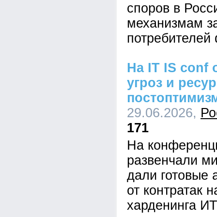
споров в Росс
механизмам з
потребителей 
На IT IS conf
угроз и ресу
постоптимиз
29.06.2026,
Ро
171
На конференци
развенчали ми
дали готовые 
от контратак н
харденинга И