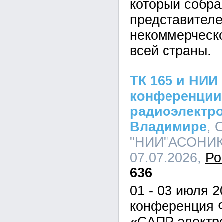
который собра
представител
некоммерческо
всей страны.
ТК 165 и НИ
конференции
радиоэлектро
Владимире
,
"НИИ"АСОНИКА
07.07.2026,
Ро
636
01 - 03 июля 
конференция 
«САПР электр