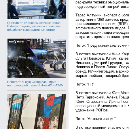
раскрыла техники эмоциональ
подтвержденный топ-рейтинга
Тарас Алтунин, эксперт с бол
автор книги “360 заметок про
Quorum от «Наносемантики»: новая
принимающих решения (ЛПР),
ИИ-платформа для автоматической
эффективного поиска лидов. Е
обработки корпоративных встреч
автоматизации лидогенерации
сократить время на поиск цел
Поток “Предпринимательский 
В потоке выступили Анна Кац
Ольга Новикова, Юлия Ткачев
Никонов, Дмитрий Груздев, Г
Новиков и Павел Ливак. Обсу
бренд, ИИ-интеграция, маркир
маркетплейсов, товарный брен
Robort от 3Logic Group расширил
Поток “HR”
портфель роботами Unitree A2 и A2-W
В потоке выступили Юля Макс
Пётр Таргонский, Алёна Тращ
Юлия Старостина, Ирина Посн
операционный менеджмент в H
удержание РОПов.
Поток “Автоматизация”
В потоке приняли участие сп