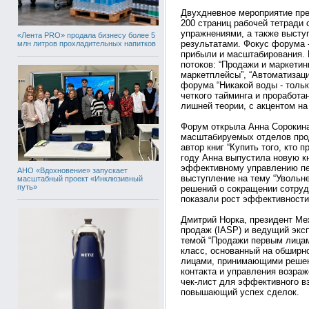
Двухдневное мероприятие пре
200 страниц рабочей тетради 
упражнениями, а также высту
«Лента PRO» продала бизнесу более 5
результатами. Фокус форума -
млн литров прохладительных напитков
прибыли и масштабирования.
потоков: “Продажи и маркетин
маркетплейсы”, “Автоматизация
форума “Никакой воды - тольк
четкого тайминга и проработа
лишней теории, с акцентом на
Форум открыла Анна Сорокина
масштабируемых отделов про
автор книг “Купить того, кто 
году Анна выпустила новую к
эффективному управлению пе
АНО «Вдохновение» запускает
выступление на тему “Увольн
масштабный проект «Инклюзивный
путь»
решений о сокращении сотруд
показали рост эффективности
Дмитрий Норка, президент М
продаж (IASP) и ведущий экс
темой “Продажи первым лицам
класс, основанный на обширно
лицами, принимающими решен
контакта и управления возраж
чек-лист для эффективного в
повышающий успех сделок.