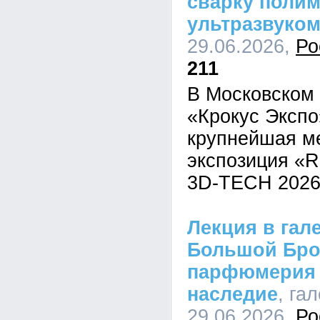
сварку поли
ультразвуко
29.06.2026,
Ро
211
В Московском
«Крокус Эксп
крупнейшая м
экспозиция «Ro
3D-TECH 2026
Лекция в гале
Большой Брон
парфюмерия 
наследие
, га
29.06.2026,
Ро