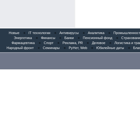
Новые
«
IT технологии
«
Антивирусы
«
Аналитика
«
Промышленность
Энергетика
«
Финансы
«
Банки
«
Пенсионный фонд
«
Страхован
Фармацевтика
«
Спорт
«
Реклама, PR
«
Деловое
«
Логистика и тр
Народный фронт
«
Семинары
«
РуНет, Web
«
Юбилейные даты
«
Бла