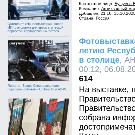
Контактное лицо:
Бушуева 
Компания:
Антикварный ма
Добавлен: 21:10, 15.10.202
Страна:
Россия
Quorum от «Наносемантики»: новая
ИИ-платформа для автоматической
обработки корпоративных встреч
Фотовыставка
летию Респуб
в столице
, А
00:12, 06.08.2
614
Robort от 3Logic Group расширил
На выставке, 
портфель роботами Unitree A2 и A2-W
Правительств
Правительств
собрана инфо
достопримеча