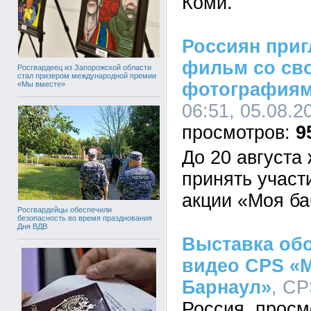
Коми.
Россиян приг
фильм со св
Росгвардеец из Запорожской области
стал призером международной премии
фотография
«Мы вместе»
06:51, 05.08.2
9
До 20 августа
принять участ
акции «Моя ба
Росгвардейцы обеспечили
безопасность во время празднования
Дня ВДВ
Выставка обо
видео CPS «
Барнаул»
, CP
Россия