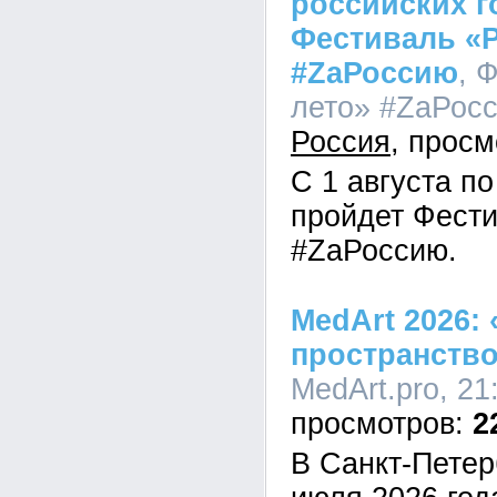
российских г
Фестиваль «Р
#ZaРоссию
, 
лето» #ZaРосс
Россия
С 1 августа по
пройдет Фести
#ZaРоссию.
MedArt 2026:
пространств
MedArt.pro, 21
2
В Санкт-Петер