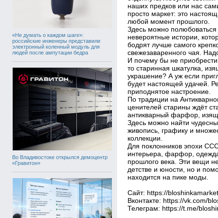
наших предков или нас сам
просто маркет: это настоя
любой момент прошлого.
Здесь можно полюбоваться
«Не думать о каждом шаге»:
невероятные истории, кото
российские инженеры представили
бодрят лучше самого крепко
электронный коленный модуль для
свежезаваренного чая. Надо
людей после ампутации бедра
И почему бы не приобрести
то старинная шкатулка, из
украшение? А уж если приг
будет настоящей удачей. Р
приподнятое настроение.
По традиции на Антикварно
ценителей старины ждёт ст
антикварный фарфор, изящ
Здесь можно найти чудесны
живопись, графику и множе
коллекции.
Для поклонников эпохи СС
интерьера, фарфор, одежда
Во Владивостоке открылся демоцентр
прошлого века. Эти вещи н
«Гравитон»
детстве и юности, но и пом
находится на пике моды.
Сайт: https://bloshinkamarket
Вконтакте: https://vk.com/bl
Телеграм: https://t.me/blosh