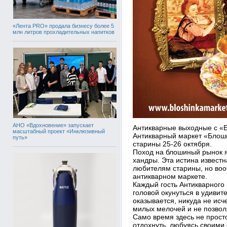
«Лента PRO» продала бизнесу более 5
млн литров прохладительных напитков
АНО «Вдохновение» запускает
Антикварные выходные с «Б
масштабный проект «Инклюзивный
Антикварный маркет «Блоши
путь»
старины 25-26 октября.
Поход на блошиный рынок я
хандры. Эта истина извест
любителям старины, но воо
антикварном маркете.
Каждый гость Антикварного
головой окунуться в удиви
оказывается, никуда не ис
милых мелочей и не позволя
Само время здесь не прост
отдохнуть, любуясь своими