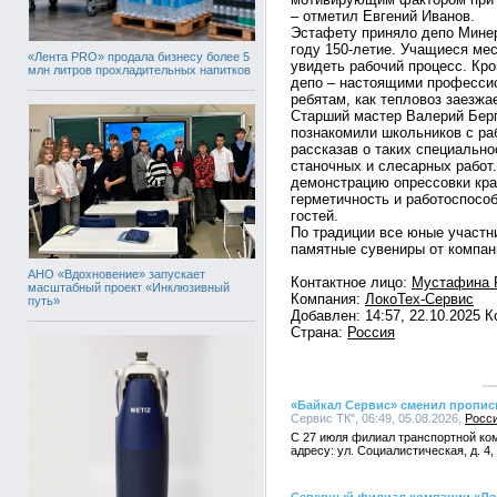
– отметил Евгений Иванов.
Эстафету приняло депо Мине
году 150-летие. Учащиеся ме
«Лента PRO» продала бизнесу более 5
увидеть рабочий процесс. Кро
млн литров прохладительных напитков
депо – настоящими професси
ребятам, как тепловоз заезжа
Старший мастер Валерий Берг
познакомили школьников с раб
рассказав о таких специально
станочных и слесарных работ
демонстрацию опрессовки кра
герметичность и работоспосо
гостей.
По традиции все юные участн
памятные сувениры от компан
АНО «Вдохновение» запускает
Контактное лицо:
Мустафина 
масштабный проект «Инклюзивный
Компания:
ЛокоТех-Сервис
путь»
Добавлен: 14:57, 22.10.2025 
Страна:
Россия
«Байкал Сервис» сменил пропис
Сервис ТК", 06:49, 05.08.2026,
Росс
С 27 июля филиал транспортной ком
адресу: ул. Социалистическая, д. 4,