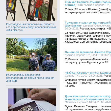
«Байкал Сервис» отметил главн
в Китае
, ООО "Байкал-Сервис ТК", 
С 24 по 26 июня в Шанхае (Китай) 
международной выставке Transport lo
Труженик стальных магистралей:
Росгвардеец из Запорожской области
Шестёркине
, филиал "Северо-Кавк
стал призером международной премии
30.06.2026,
Россия
40
«Мы вместе»
22 июня 1941 года разделило жизнь
«после». Одни ушли на фронт с оруж
и в цехах, чтобы стать надёжным т
Кавказская Сергея Кондратьевича 
Основной терминал «Байкал Сер
"Байкал-Сервис ТК", 22:48, 30.06.20
С 29 июня терминал «Ленинский» т
по адресу: улица Буровая, дом 26.
«Байкал Сервис» снизил тариф
Росгвардейцы обеспечили
Сервис ТК", 01:07, 29.06.2026,
Росс
безопасность во время празднования
Отправка грузов между городами к
Дня ВДВ
– Самара – Тольятти – Ульяновск) 
на 20%.
Депо Иваново осваивает и внедр
технического обслуживания теп
"ЛокоТех-Сервис", 01:04, 29.06.2026
В депо Иваново Северного филиала
обслуживание сложных зарубежных 