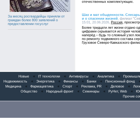
отечественных комплектующих.
Шах и мат обыденности. Слесар
За месяц росгвардейцы приняли от
и о спасении жизней
, филиал "Се
граждан более 800 заявлений о
15:01, 20.06.2026,
Россия
предоставлении госуслуг
Более тридцати лет жизни отдано о
цифрами скрывается история челов
наперёд – будь то сложный узел ло
по ремонту подвижного состава сер
Грузовое Северо-Кавказского фили
Новые
«
IT технологии
«
Антивирусы
«
Аналитика
«
Промышлен
Недвижимость
«
Энергетика
«
Финансы
«
Банки
«
Пенсионный фонд
Медицина
«
Фармацевтика
«
Спорт
«
Реклама, PR
«
Деловое
«
Логи
Общество
«
Народный фронт
«
Семинары
«
РуНет, Web
«
Юб
Прочие со