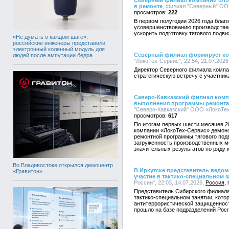
Северный филиал компании «Ло
в ремонте
, филиал "Северный" ООО
222
В первом полугодии 2026 года благ
усовершенствованию производстве
ускорить подготовку тягового подви
«Не думать о каждом шаге»:
российские инженеры представили
электронный коленный модуль для
Северный филиал формирует ко
людей после ампутации бедра
"ЛокоТех-Сервис", 22:54, 21.07.2026
Директор Северного филиала компа
стратегическую встречу с участник
Северо-Кавказский филиал комп
выполнения программы ремонта 
"Северо-Кавказский" ООО «ЛокоТех-
617
По итогам первых шести месяцев 2
компании «ЛокоТех-Сервис» демонс
ремонтной программы тягового под
загруженность производственных м
значительных результатов по ряду
Во Владивостоке открылся демоцентр
В Иркутске представитель ведо
«Гравитон»
участие в тактико-специальном 
России", 22:03, 14.07.2026,
Россия
Представитель Сибирского филиал
тактико-специальном занятии, кот
антитеррористической защищенност
прошло на базе подразделений Росг