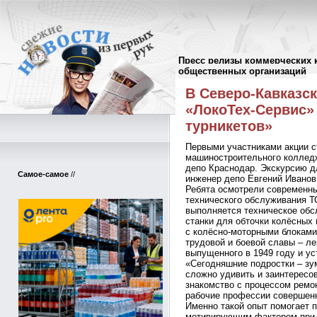
Пресс релизы коммерческих 
Пресс-релизы
//
общественных организаций
В Северо-Кавказс
«ЛокоТех-Сервис»
турникетов»
Первыми участниками акции с
машиностроительного коллед
депо Краснодар. Экскурсию д
Самое-самое
//
инженер депо Евгений Иванов
Ребята осмотрели современны
технического обслуживания ТО
выполняется техническое обс
станки для обточки колёсных
с колёсно-моторными блоками
трудовой и боевой славы – ле
выпущенного в 1949 году и ус
«Сегодняшние подростки – зу
сложно удивить и заинтересо
знакомство с процессом ремо
рабочие профессии совершенн
Именно такой опыт помогает 
мотивирующим фактором при 