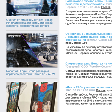
Ромашковое счастье семьи Тани
ремонтом и дефектоскопом
, фил
Сервис», 17:03, 12.07.2026,
Россия
В сервисном локомотивном депо «
Кавказского филиала «ЛокоТех-Серв
настоящая семья. 8 июля был День 
Quorum от «Наносемантики»: новая
Валентина Танины рассказали, как 
ИИ-платформа для автоматической
судьбы и почему символ праздника 
обработки корпоративных встреч
Обновление испытательных стенд
Лоста повысило надёжность и с
оборудования
, филиал "Северный
184
На участках по ремонту автотормо
локомотивном депо Вологда и на с
«ЛокоТех-Сервис» обновлены стен
Спортсмены депо Вологда - в чи
"Северный" ООО "ЛокоТех-Сервис", 
Сотрудники сервисного локомотивн
Robort от 3Logic Group расширил
«ЛокоТех-Сервис» успешно выступи
портфель роботами Unitree A2 и A2-W
спортивных игр РОСПРОФЖЕЛ «Мы
«Лента PRO» увеличила поставки
PRO, 16:29, 12.07.2026,
Россия
Санкт-Петербург, Россия, 08 июля 
для бизнеса «Лента PRO» нарастил
выражении и на 16% в натуральном 
Количество клиентов в этом сегмен