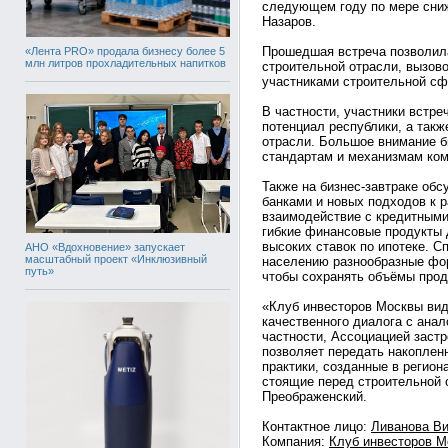
следующем году по мере сниж
Назаров.
Прошедшая встреча позволил
«Лента PRO» продала бизнесу более 5
млн литров прохладительных напитков
строительной отрасли, вызово
участниками строительной сф
В частности, участники встр
потенциал республики, а так
отрасли. Большое внимание б
стандартам и механизмам ком
Также на бизнес-завтраке обс
банками и новых подходов к р
взаимодействие с кредитными
гибкие финансовые продукты 
высоких ставок по ипотеке. С
АНО «Вдохновение» запускает
масштабный проект «Инклюзивный
населению разнообразные фо
путь»
чтобы сохранять объёмы прод
«Клуб инвесторов Москвы вид
качественного диалога с ана
частности, Ассоциацией заст
позволяет передать накоплен
практики, созданные в регион
стоящие перед строительной 
Преображенский.
Контактное лицо:
Ливанова Ви
Компания:
Клуб инвесторов М