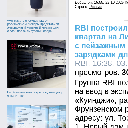
Добавлен: 15:55, 22.10.2025 
Страна:
Россия
«Не думать о каждом шаге»:
российские инженеры представили
RBI построи
электронный коленный модуль для
людей после ампутации бедра
квартал на Л
с пейзажным 
зарядками д
RBI, 16:38, 03
3
Группа RBI п
на ввод в экс
Во Владивостоке открылся демоцентр
«Гравитон»
«Куинджи», ра
Фрунзенском р
адресу: ул. Тос
1. Новый дом 