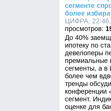
сегменте спр
более избир
ЦИФРА, 22:46,
1
До 40% заемщи
ипотеку по ст
девелоперы п
премиальные 
сегменты, а в
более чем вдв
тренды обсуди
конференции 
сегмент. Инди
оценке для ба