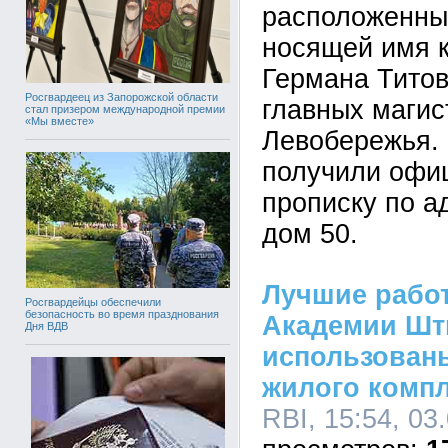
расположенный
носящей имя 
Германа Титов
Росгвардеец из Запорожской области
главных магис
стал призером международной премии
«Мы вместе»
Левобережья.
получили офи
прописку по а
дом 50.
Лучшие рабо
Росгвардейцы обеспечили
безопасность во время празднования
Академии Шт
Дня ВДВ
использован
жилого компл
RBI, 15:54, 03