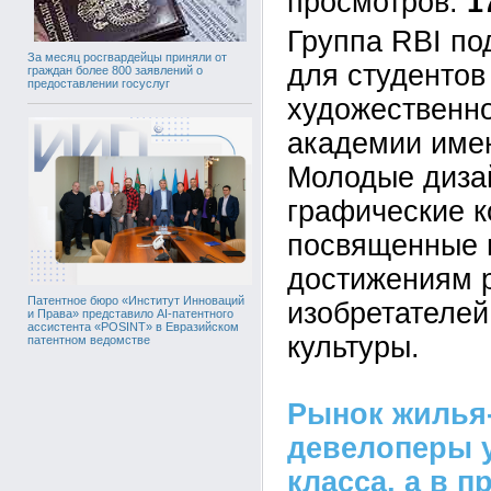
1
Группа RBI по
За месяц росгвардейцы приняли от
для студентов
граждан более 800 заявлений о
предоставлении госуслуг
художественн
академии имен
Молодые диза
графические к
посвященные
достижениям р
Патентное бюро «Институт Инноваций
изобретателей
и Права» представило AI-патентного
ассистента «POSINT» в Евразийском
культуры.
патентном ведомстве
Рынок жилья-
девелоперы у
класса, а в 