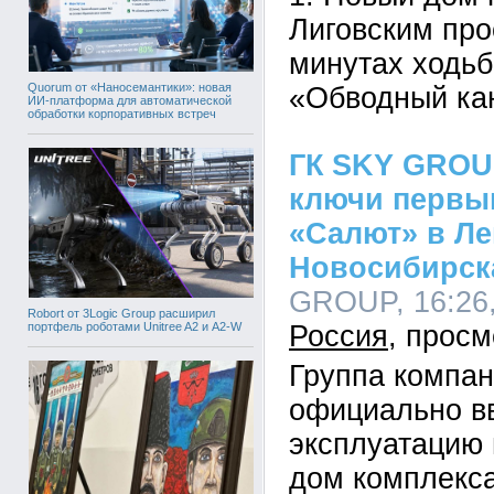
Лиговским про
минутах ходьб
Quorum от «Наносемантики»: новая
«Обводный ка
ИИ-платформа для автоматической
обработки корпоративных встреч
ГК SKY GROU
ключи первы
«Салют» в Л
Новосибирск
GROUP, 16:26,
Robort от 3Logic Group расширил
портфель роботами Unitree A2 и A2-W
Россия
Группа компа
официально в
эксплуатацию
дом комплекс