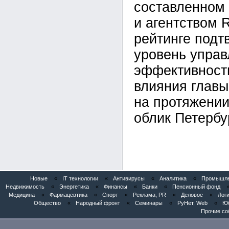
составленном
и агентством 
рейтинге подт
уровень управ
эффективност
влияния главы
на протяжении
облик Петербу
Новые
«
IT технологии
«
Антивирусы
«
Аналитика
«
Промышлен
Недвижимость
«
Энергетика
«
Финансы
«
Банки
«
Пенсионный фонд
Медицина
«
Фармацевтика
«
Спорт
«
Реклама, PR
«
Деловое
«
Логи
Общество
«
Народный фронт
«
Семинары
«
РуНет, Web
«
Юб
Прочие со