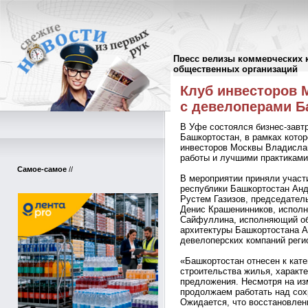
Пресс релизы коммерческих 
Пресс-релизы
//
общественных организаций
Клуб инвесторов
с девелоперами Б
В Уфе состоялся бизнес-завт
Башкортостан, в рамках кото
инвесторов Москвы Владисла
работы и лучшими практиками
Самое-самое
//
В мероприятии приняли участ
республики Башкортостан Анд
Рустем Газизов, председател
Денис Крашенинников, испол
Сайфуллина, исполняющий об
архитектуры Башкортостана А
девелоперских компаний реги
«Башкортостан отнесен к кате
строительства жилья, харак
предложения. Несмотря на из
продолжаем работать над сох
Ожидается, что восстановлен