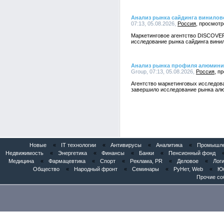
Анализ рынка сайдинга винилов
07:13, 05.08.2026,
Россия
Маркетинговое агентство DISCOVE
исследование рынка сайдинга винил
Анализ рынка профиля алюмини
Group, 07:13, 05.08.2026,
Россия
Агентство маркетинговых исследо
завершило исследование рынка алю
Новые
«
IT технологии
«
Антивирусы
«
Аналитика
«
Промышлен
Недвижимость
«
Энергетика
«
Финансы
«
Банки
«
Пенсионный фонд
Медицина
«
Фармацевтика
«
Спорт
«
Реклама, PR
«
Деловое
«
Логи
Общество
«
Народный фронт
«
Семинары
«
РуНет, Web
«
Юб
Прочие со