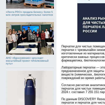
«Лента PRO» продала бизнесу более 5
млн литров прохладительных напитков
Перчатки для чистых помещен
перчатки с чрезвычайно низки
изготовленные из материалов
критически важных процессов 
АНО «Вдохновение» запускает
фармацевтика, биотехнологии
масштабный проект «Инклюзивный
путь»
Лабораторные перчатки — это
предназначенное для защиты 
веществ (химических, биолог
повреждений во время работы
Согласно расчетам аналитик
перчаток для чистых помещен
2024 г. составил 7 255 151 пар
По данным DISCOVERY Resear
перчаток и перчаток для чист