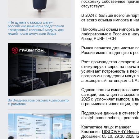
поскольку собственное произ
отсутствует.
В 2024 г. больше всего импор
от всего объема импорта в н
«Не думать о каждом шаге»:
российские инженеры представили
Наибольший объем импорта пе
электронный коленный модуль для
людей после ампутации бедра
лабораторных в Россию в нат
бренд PURETECH.
Рынок перчаток для чистых п
России имеет тенденцию к рос
Рост производства лекарств 
стимулируют спрос на перчат
усиливает потребность в перч
программы поддержки могут за
а экспортный потенциал в ЕА
Однако полная импортозависим
санкций, роста цен на сырье 
2025 г. усложняет импорт, а 
Во Владивостоке открылся демоцентр
ограничивают инвестиции, сд
«Гравитон»
Подробные данные в отчете: htt
chistyh-pomeshchenij-i-perchato
Контактное лицо:
manager
Компания:
DISCOVERY Resear
Добавлен: 05:10, 29.10.2025 