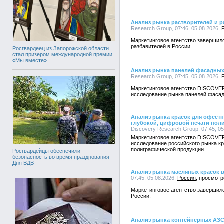
Анализ рынка растворителей и р
Research Group, 07:46, 05.08.2026,
Маркетинговое агентство завершил
разбавителей в России.
Росгвардеец из Запорожской области
стал призером международной премии
«Мы вместе»
Анализ рынка панелей фасадных
Research Group, 07:45, 05.08.2026,
Маркетинговое агентство DISCOVE
исследование рынка панелей фасад
Анализ рынка красок для офсетн
глубокой, цифровой печати пол
Discovery Research Group, 07:45, 0
Маркетинговое агентство DISCOVE
исследование российского рынка к
полиграфической продукции.
Росгвардейцы обеспечили
безопасность во время празднования
Дня ВДВ
Анализ рынка масляных красок 
07:45, 05.08.2026,
Россия
Маркетинговое агентство завершил
России.
Анализ рынка контейнерных АЗС