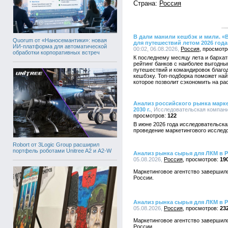
Страна:
Россия
В дали манили кешбэк и мили. «
Quorum от «Наносемантики»: новая
для путешествий летом 2026 года
ИИ-платформа для автоматической
00:02, 06.08.2026,
Россия
обработки корпоративных встреч
К последнему месяцу лета и барха
рейтинг банков с наиболее выгодн
путешествий и командировок благ
кешбэку. Топ-подборка поможет на
которое позволит сэкономить на рас
Анализ российского рынка маркет
2030 г.
, Исследовательская компания
122
В июне 2026 года исследовательска
проведение маркетингового исслед
Robort от 3Logic Group расширил
портфель роботами Unitree A2 и A2-W
Анализ рынка сырья для ЛКМ в 
05.08.2026,
Россия
19
Маркетинговое агентство завершил
России.
Анализ рынка сырья для ЛКМ в 
05.08.2026,
Россия
23
Маркетинговое агентство завершил
России.