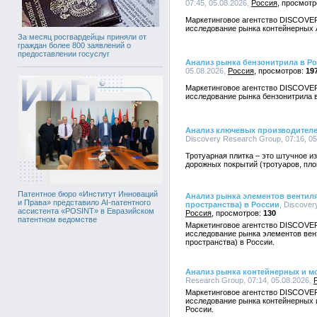
07:45, 05.08.2026,
Россия
Маркетинговое агентство DISCOVE
исследование рынка контейнерных 
За месяц росгвардейцы приняли от
граждан более 800 заявлений о
предоставлении госуслуг
Анализ рынка бензонитрила в Р
05.08.2026,
Россия
19
Маркетинговое агентство DISCOVE
исследование рынка бензонитрила в
Анализ ключевых производителе
Discovery Research Group, 07:16, 0
Тротуарная плитка – это штучное и
дорожных покрытий (тротуаров, пло
Патентное бюро «Институт Инноваций
Анализ рынка элементов вентил
и Права» представило AI-патентного
пространства) в России
, Discover
ассистента «POSINT» в Евразийском
Россия
130
патентном ведомстве
Маркетинговое агентство DISCOVE
исследование рынка элементов вен
пространства) в России.
Анализ рынка контейнерных и м
Research Group, 07:14, 05.08.2026,
Маркетинговое агентство DISCOVE
исследование рынка контейнерных
России.