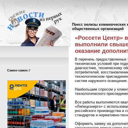
Пресс релизы коммерческих 
Пресс-релизы
//
общественных организаций
«Россети Центр» 
выполнили свыше 
оказание дополни
В перечень предоставленных 
технических условий при под
диагностике, техническому о
Самое-самое
//
потребителей, восстановлен
технологическом присоединен
систем наружного освещения.
Наибольшим спросом у клиент
технологического присоедине
Все работы выполняются ква
«Липецкэнерго» с использова
российского производства и 
стандартов и нормативно-тех
Оформить заявку на дополнит
специалистов можно через он