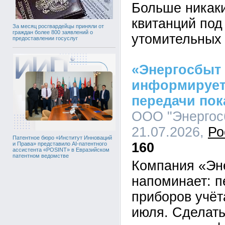
Больше никаки
квитанций под
За месяц росгвардейцы приняли от
граждан более 800 заявлений о
утомительных 
предоставлении госуслуг
«Энергосбыт
информирует
передачи пок
ООО "Энергосб
21.07.2026,
Ро
Патентное бюро «Институт Инноваций
160
и Права» представило AI-патентного
ассистента «POSINT» в Евразийском
патентном ведомстве
Компания «Эн
напоминает: п
приборов учёт
июля. Сделать