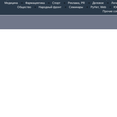
Медицина
«
Фармацевтика
«
Спорт
«
Реклама, PR
«
Деловое
«
Логи
Общество
«
Народный фронт
«
Семинары
«
РуНет, Web
«
Юб
Прочие со