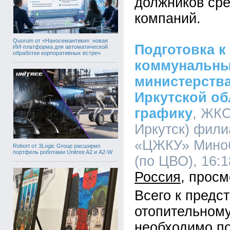
должников ср
компаний.
Quorum от «Наносемантики»: новая
Подготовка к
ИИ-платформа для автоматической
обработки корпоративных встреч
коммунальны
министерств
Иркутской об
графику
, ЖКС
Иркутск) фил
«ЦЖКУ» Мино
Robort от 3Logic Group расширил
портфель роботами Unitree A2 и A2-W
(по ЦВО), 16:1
Россия
Всего к предс
отопительному
необходимо по