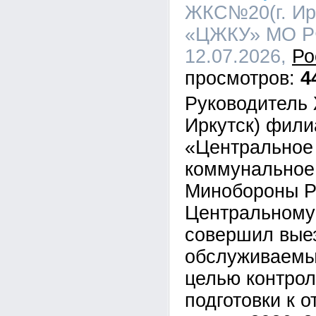
ЖКС№20(г. Ир
«ЦЖКУ» МО РФ
12.07.2026,
Ро
4
Руководитель 
Иркутск) фил
«Центральное
коммунальное
Минобороны Р
Центральному
совершил выез
обслуживаемы
целью контрол
подготовки к 