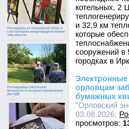
котельных, 2 
теплогенерир
и 32,9 км тепл
Росгвардеец из Запорожской области
стал призером международной премии
которые обес
«Мы вместе»
теплоснабжени
сооружений в 
городках в Ир
Электронные 
орловцам за
Росгвардейцы обеспечили
безопасность во время празднования
бумажных кв
Дня ВДВ
"Орловский эн
03.08.2026,
Ро
1