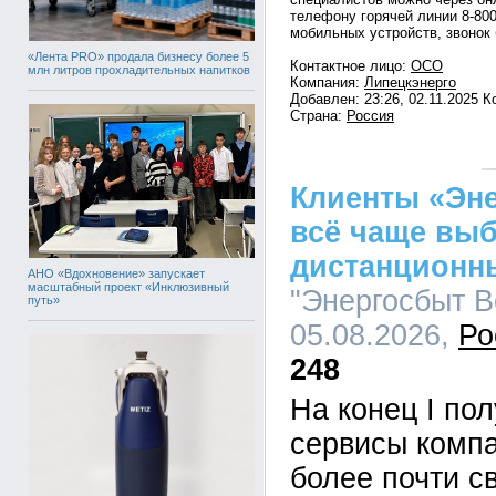
телефону горячей линии 8-800
мобильных устройств, звонок 
«Лента PRO» продала бизнесу более 5
Контактное лицо:
ОСО
млн литров прохладительных напитков
Компания:
Липецкэнерго
Добавлен: 23:26, 02.11.2025 
Страна:
Россия
Клиенты «Эн
всё чаще вы
дистанционн
АНО «Вдохновение» запускает
масштабный проект «Инклюзивный
"Энергосбыт Во
путь»
05.08.2026,
Ро
248
На конец I по
сервисы комп
более почти с