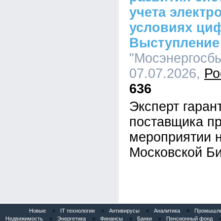
учета электр
условиях ци
Выступление
"Мосэнергосбы
07.07.2026,
Ро
636
Эксперт гара
поставщика пр
мероприятии 
Московской Б
Новые
«
IT технологии
«
Антивирусы
«
Аналитика
«
Промышлен
Недвижимость
«
Энергетика
«
Финансы
«
Банки
«
Пенсионный фонд