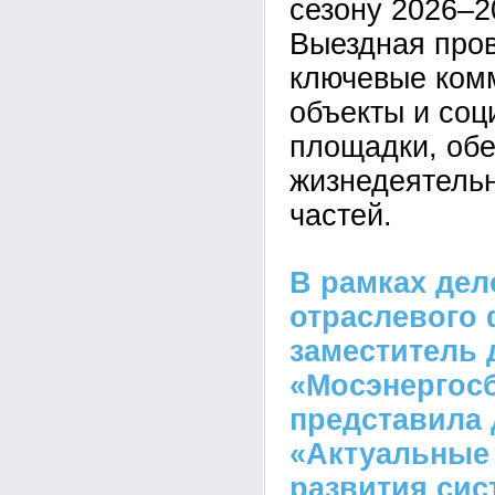
сезону 2026–2
Выездная пров
ключевые ком
объекты и со
площадки, об
жизнедеятельн
частей.
В рамках де
отраслевого
заместитель 
«Мосэнергос
представила 
«Актуальные
развития сис