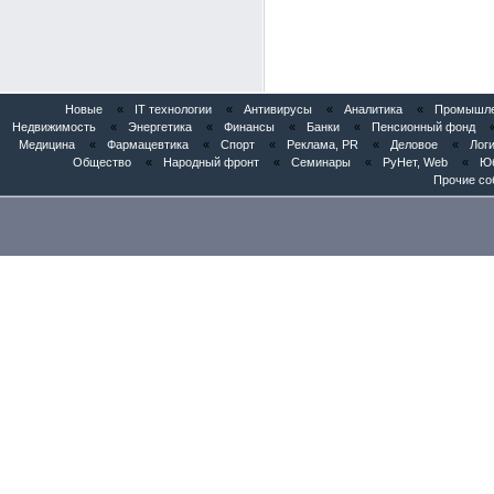
Новые
«
IT технологии
«
Антивирусы
«
Аналитика
«
Промышлен
Недвижимость
«
Энергетика
«
Финансы
«
Банки
«
Пенсионный фонд
Медицина
«
Фармацевтика
«
Спорт
«
Реклама, PR
«
Деловое
«
Логи
Общество
«
Народный фронт
«
Семинары
«
РуНет, Web
«
Юб
Прочие со