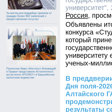
государственн
университет", 
За месяц росгвардейцы приняли от
Россия
граждан более 800 заявлений о
предоставлении госуслуг
Объявлены ит
конкурса «Сту
который прине
государственн
университету 
ученых-милли
Патентное бюро «Институт Инноваций
и Права» представило AI-патентного
ассистента «POSINT» в Евразийском
В преддвери
патентном ведомстве
Дня поля-202
Алтайского Г
продемонстр
результаты 