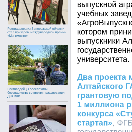
выпускной аг
учебных завед
«АгроВыпускно
Росгвардеец из Запорожской области
котором прин
стал призером международной премии
«Мы вместе»
выпускники Ал
государственн
университета.
Два проекта
Алтайского Г
Росгвардейцы обеспечили
безопасность во время празднования
грантовую по
Дня ВДВ
1 миллиона р
конкурса «Ст
стартап»
, ФГ