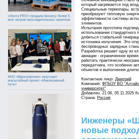
который нагревается под воз
Специальные термопары, встр
преобразуют тепловую энерги
«Лента PRO» продала бизнесу более 5
эффективности системы испо
млн литров прохладительных напитков
элементов.
Испытания прототипа подтвер
использовании стандартного 
добиться стабильной генераци
источника излучения. Это от
беспроводных зарядных станц
Разработка решает одну из к
авиации - ограниченное время
работать практически неогран
передатчика, что особенно а
объектов и выполнения длит
АНО «Вдохновение» запускает
Контактное лицо:
Дмитрий
масштабный проект «Инклюзивный
Компания:
ФГБОУ ВО "Алтайс
путь»
университет"
Добавлен: 21:06, 05.11.2025 
Страна:
Россия
Инженеры «Ш
новые подхо