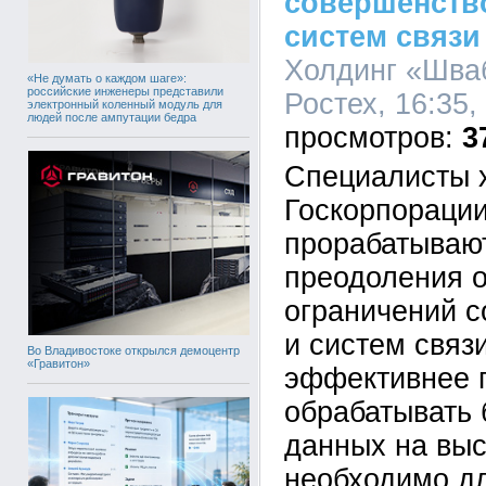
совершенств
систем связи
Холдинг «Шва
«Не думать о каждом шаге»:
российские инженеры представили
Ростех, 16:35,
электронный коленный модуль для
людей после ампутации бедра
3
Специалисты 
Госкорпорации
прорабатываю
преодоления о
ограничений 
и систем связ
Во Владивостоке открылся демоцентр
«Гравитон»
эффективнее 
обрабатывать
данных на выс
необходимо дл