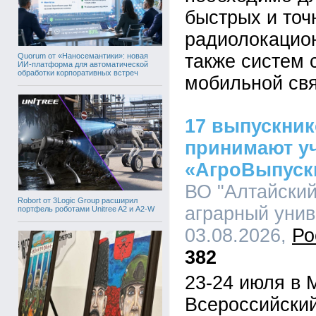
быстрых и точ
радиолокацион
также систем 
Quorum от «Наносемантики»: новая
ИИ-платформа для автоматической
обработки корпоративных встреч
мобильной свя
17 выпускник
принимают уч
«АгроВыпуск
ВО "Алтайский
Robort от 3Logic Group расширил
аграрный униве
портфель роботами Unitree A2 и A2-W
03.08.2026,
Ро
382
23-24 июля в 
Всероссийский