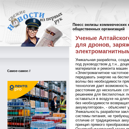
Пресс релизы коммерческих 
Пресс-релизы
//
общественных организаций
Ученые Алтайског
для дронов, заря
электромагнитны
Уникальная разработка, созд
под руководством д.т.н., доц
материалов и ремонта машин 
Самое-самое
//
«Электромагнитное частотное
передавать энергию на беспи
волны без необходимости пря
технология дает возможность
расстояние до нескольких со
решением для беспилотных ле
оставаться в воздухе на дли
без необходимости возвращат
аккумуляторов», - объясняет 
Уникальность разработки зак
системы питания, не требующ
отличие от традиционных акк
принцип прямого преобразован
Основной инновацией стало п