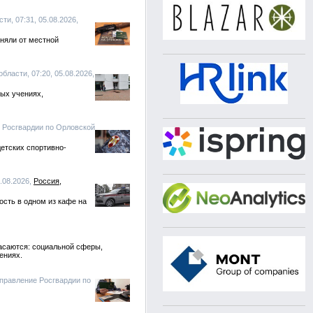
и, 07:31, 05.08.2026,
няли от местной
бласти, 07:20, 05.08.2026,
ых учениях,
е Росгвардии по Орловской
етских спортивно-
.08.2026,
Россия
сть в одном из кафе на
касаются: социальной сферы,
ениях.
Управление Росгвардии по