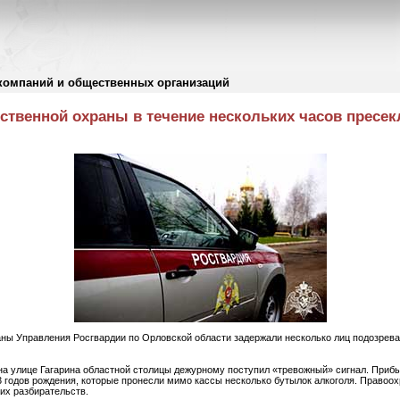
компаний и общественных организаций
твенной охраны в течение нескольких часов пресек
ны Управления Росгвардии по Орловской области задержали несколько лиц подозрев
 на улице Гагарина областной столицы дежурному поступил «тревожный» сигнал. При
3 годов рождения, которые пронесли мимо кассы несколько бутылок алкоголя. Правоо
их разбирательств.