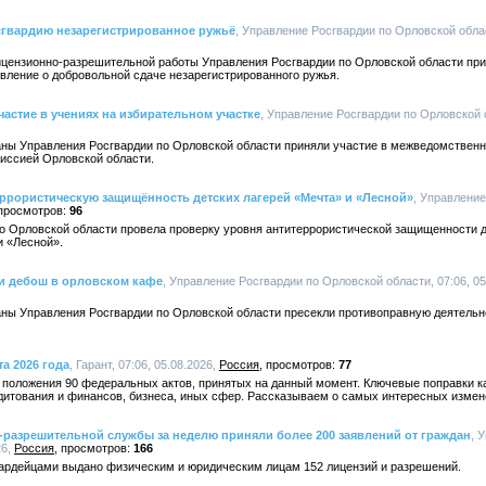
сгвардию незарегистрированное ружьё
, Управление Росгвардии по Орловской област
ицензионно-разрешительной работы Управления Росгвардии по Орловской области при
вление о добровольной сдаче незарегистрированного ружья.
астие в учениях на избирательном участке
, Управление Росгвардии по Орловской о
ны Управления Росгвардии по Орловской области приняли участие в межведомственн
иссией Орловской области.
ррористическую защищённость детских лагерей «Мечта» и «Лесной»
, Управлени
96
о Орловской области провела проверку уровня антитеррористической защищенности д
и «Лесной».
и дебош в орловском кафе
, Управление Росгвардии по Орловской области, 07:06, 05
ны Управления Росгвардии по Орловской области пресекли противоправную деятельно
та 2026 года
, Гарант, 07:06, 05.08.2026,
Россия
77
ь положения 90 федеральных актов, принятых на данный момент. Ключевые поправки 
едитования и финансов, бизнеса, иных сфер. Рассказываем о самых интересных измен
разрешительной службы за неделю приняли более 200 заявлений от граждан
, 
26,
Россия
166
ардейцами выдано физическим и юридическим лицам 152 лицензий и разрешений.