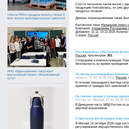
Спустя несколько часов вызов с да
продукцию повторилась, но уже др
продукты питания.
«Лента PRO» продала бизнесу более 5
Данные злоумышленники также был
млн литров прохладительных напитков
Контактное лицо:
Начальник пресс-
Компания:
Управление Росгвардии 
Добавлен: 11:11, 10.11.2025 Количе
Страна:
Россия
Росгвардейцы обеспечили безоп
Россия
351
Сотрудники и военнослужащие Упра
безопасность во время проведения
АНО «Вдохновение» запускает
За месяц росгвардейцы приняли 
масштабный проект «Инклюзивный
области, 07:52, 05.08.2026,
Россия
путь»
В течение прошедшего месяца сотр
приняли от граждан 815 заявлений 
На северо-западе столицы заде
России по г Москве, 07:43, 05.08.20
В Дежурную часть МВД России по ра
жертвой мошенников.
Стартовала регистрация участн
В Москве 14 октября 2026 года со
регулирования имущественного обор