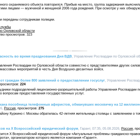
нного охраняемого объекта повторился. Прибыв на место, группа задержания выяснила
угими лицами — мужчиной и женщиной 2006 года рождения. При осмотре у них обнаруж
и переданы сотрудникам полиции.
службы
по Орловской области
ство просмотров: 323
асность во время празднования Дня ВДВ
, Управление Росгвардии по Орловской обл
вления Росгвардии по Орловской области совместно с представителями других силов
 массовых мероприятий в честь Дня Воздушно-десантных войск.
от граждан более 800 заявлений о предоставлении госуслуг
, Управление Росгва
224
удники подразделений лицензионно-разрешительной работы Управления Росгвардии п
по вопросам предоставления государственных услуг.
ржана пособница телефонных аферистов, обманувших москвичку на 12 миллион
26,
Россия
275
йону Куркино г. Москвы обратилась 42-летняя жительница столицы с заявлением о том
иков на X Всероссийский юридический форум
, Гарант, 07:35, 05.08.2026,
Россия
стоится X Всероссийский юридический форум «Актуальные проблемы гражданско-право
ота», организатором которого является компания «Гарант».