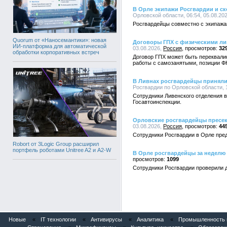
В Орле экипажи Росгвардии и с
Орловской области, 06:54, 05.08.20
Росгвардейцы совместно с экипажа
Quorum от «Наносемантики»: новая
Договоры ГПХ с физическими ли
ИИ-платформа для автоматической
03.08.2026,
Россия
32
обработки корпоративных встреч
Договор ГПХ может быть переквали
работы с самозанятыми, позиции Ф
В Ливнах росгвардейцы приняли
Росгвардии по Орловской области, 1
Сотрудники Ливенского отделения 
Госавтоинспекции.
Орловские росгвардейцы пресек
03.08.2026,
Россия
44
Сотрудники Росгвардии в Орле пред
Robort от 3Logic Group расширил
портфель роботами Unitree A2 и A2-W
В Орле росгвардейцы за неделю 
1099
Сотрудники Росгвардии проверили 
Новые
«
IT технологии
«
Антивирусы
«
Аналитика
«
Промышленность и