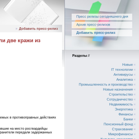
Пресс релизы сегодняшнего дня
Архив пресс-релизов
»
Добавить пресс-релиз
Добавить пресс-релиз
ли две кражи из
Разделы
//
Новые
«
IT технологии
«
Антивирусы
«
Аналитика
«
Промышленность и производство
«
Новые назначения
«
Строительство
«
Сотрудничество
«
Недвижимость
«
Энергетика
«
Финансы
«
аемых в противоправных действиях
Банки
«
Пенсионный фонд
«
бывшие на место росгвардейцы
Страхование
«
хранители передали задержанных
Микрофинансы
«