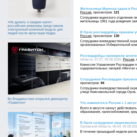
Жительница Мценска сдала в Ро
Россия
121
Сотрудники мценского отделения л
жительницы 1961 года рождения зая
«Не думать о каждом шаге»:
российские инженеры представили
электронный коленный модуль для
В Орле росгвардейцы приняли уч
людей после ампутации бедра
Россия
130
Сотрудники вневедомственной охра
организованных Избирательной ком
Росгвардейцы проверили антите
области, 07:07, 05.08.2026,
Россия
Комиссия Управления Росгвардии п
оздоровительных лагерей «Мечта» 
Сотрудники Росгвардии пресекл
94
Сотрудники вневедомственной охра
улице Комсомольской города Орла.
Во Владивостоке открылся демоцентр
«Гравитон»
Что изменится в России с 1 авгус
Всего в августе начнут действоват
образования, налогообложения, кр
В Орле сотрудники лицензионно-
Орловской области, 06:54, 05.08.20
В течение прошедшей недели росгв