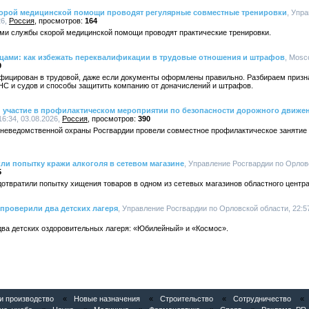
корой медицинской помощи проводят регулярные совместные тренировки
, Упр
26,
Россия
164
ми службы скорой медицинской помощи проводят практические тренировки.
цами: как избежать переквалификации в трудовые отношения и штрафов
, Mosc
9
фицирован в трудовой, даже если документы оформлены правильно. Разбираем призн
НС и судов и способы защитить компанию от доначислений и штрафов.
 участие в профилактическом мероприятии по безопасности дорожного движе
6:34, 03.08.2026,
Россия
390
вневедомственной охраны Росгвардии провели совместное профилактическое занятие
ли попытку кражи алкоголя в сетевом магазине
, Управление Росгвардии по Орловс
5
отвратили попытку хищения товаров в одном из сетевых магазинов областного центра
проверили два детских лагеря
, Управление Росгвардии по Орловской области, 22:57
два детских оздоровительных лагеря: «Юбилейный» и «Космос».
 производство
«
Новые назначения
«
Строительство
«
Сотрудничество
«