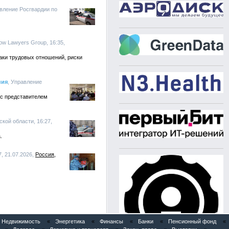
авление Росгвардии по
ow Lawyers Group, 16:35,
аки трудовых отношений, риски
ния
, Управление
 с представителем
кой области, 16:27,
.
, 21.07.2026,
Россия
Недвижимость
«
Энергетика
«
Финансы
«
Банки
«
Пенсионный фонд
«