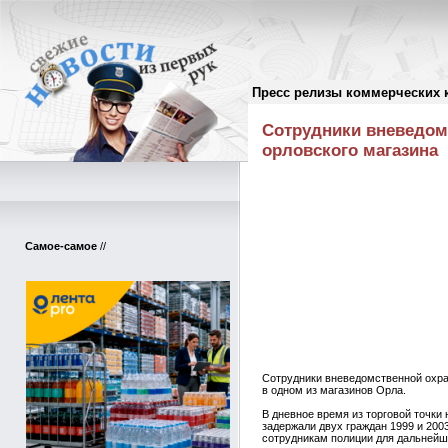
Пресс релизы коммерческих 
Пресс-релизы
//
Сотрудники вневедомс
орловского магазина
Самое-самое
//
Сотрудники вневедомственной охра
в одном из магазинов Орла.
В дневное время из торговой точки
задержали двух граждан 1999 и 200
сотрудникам полиции для дальнейш