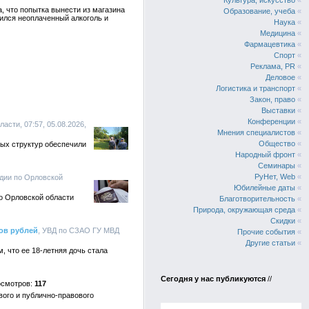
Культура, искусство
«
, что попытка вынести из магазина
Образование, учеба
«
ился неоплаченный алкоголь и
Наука
«
Медицина
«
Фармацевтика
«
Спорт
«
Реклама, PR
«
Деловое
«
Логистика и транспорт
«
Закон, право
«
Выставки
«
Конференции
«
асти, 07:57, 05.08.2026,
Мнения специалистов
«
Общество
«
ых структур обеспечили
Народный фронт
«
Семинары
«
РуНет, Web
«
рдии по Орловской
Юбилейные даты
«
о Орловской области
Благотворительность
«
Природа, окружающая среда
«
Скидки
«
ов рублей
, УВД по СЗАО ГУ МВД
Прочие события
«
Другие статьи
«
, что ее 18-летняя дочь стала
Сегодня у нас публикуются
//
117
вого и публично-правового