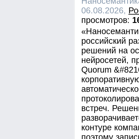
Наносемантика
06.08.2026,
Ро
1
«Наносеманти
российский ра
решений на о
нейросетей, п
Quorum &#821
корпоративну
автоматическо
протоколирова
встреч. Решен
разворачивает
контуре компан
поэтому запис