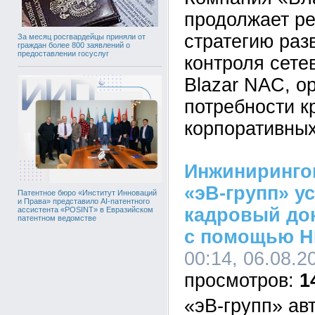
продолжает р
стратегию раз
За месяц росгвардейцы приняли от
граждан более 800 заявлений о
предоставлении госуслуг
контроля сете
Blazar NAC, о
потребности к
корпоративных
Инжиниринго
«эВ-групп» у
Патентное бюро «Институт Инноваций
и Права» представило AI-патентного
кадровый до
ассистента «POSINT» в Евразийском
патентном ведомстве
с помощью H
00:14, 06.08.2
1
«эВ-групп» ав