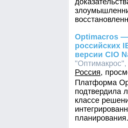
доказательств
злоумышленник
восстановленн
Optimacros —
российских I
версии CIO N
"Оптимакрос", 
Россия
Платформа Op
подтвердила л
классе решен
интегрированн
планирования