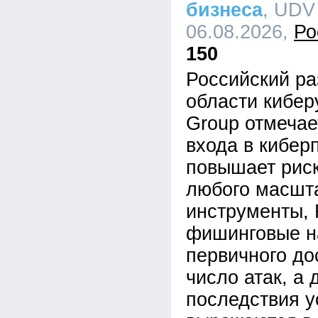
бизнеса
, UDV
06.08.2026,
Ро
150
Российский ра
области кибе
Group отмечае
входа в кибер
повышает рис
любого масшта
инструменты,
фишинговые н
первичного до
число атак, а 
последствия у