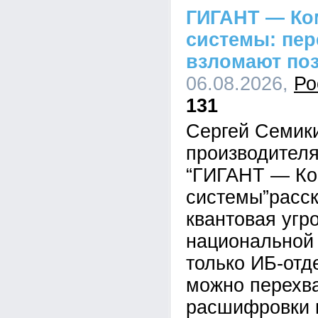
ГИГАНТ — Ко
системы: пе
взломают по
06.08.2026,
Ро
131
Сергей Семик
производител
“ГИГАНТ — Ко
системы”расск
квантовая угр
национальной 
только ИБ-отд
можно перехва
расшифровки 