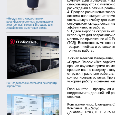
комплектации и отгрузки. Фак
синхронизируются с учетной с
расхождения в режиме реальн
4. Процесс размещения товар
система анализирует историч
«Не думать о каждом шаге»:
оптимальную ячейку для разм
российские инженеры представили
сотрудникам склада сократит
электронный коленный модуль для
эффективность работы.
людей после ампутации бедра
5. Вдвое выросла скорость от
использует для оперативной 
мобильное приложение «1С-Р
(ТСД). Возможность мгновенн
товарах, ячейках и остатках 
точность работы.
Хижняк Алексей Валерьевич,
«Сервис Плюс»: «Все задейст
прошли обучение прямо на мес
провели нас по каждому этапу
отгрузки, правильно работать
контролировать остатки. Прог
ускоряет работу и снижает на
Во Владивостоке открылся демоцентр
«Гравитон»
Главный итог — прозрачная и 
поддерживать дальнейший рос
сервиса.
Контактное лицо:
Екатерина С
Компания:
1С-Рарус
Добавлен: 12:03, 10.11.2025 