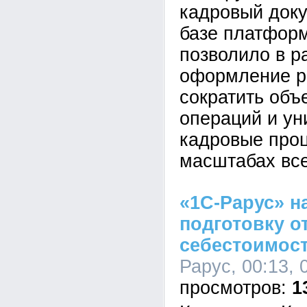
кадровый док
базе платформ
позволило в р
оформление р
сократить объ
операций и у
кадровые про
масштабах все
«1С-Рарус» н
подготовку о
себестоимост
Рарус, 00:13, 
1