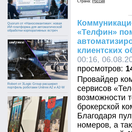
Страна:
Россия
Коммуникаци
Quorum от «Наносемантики»: новая
ИИ-платформа для автоматической
«Телфин» по
обработки корпоративных встреч
автоматизир
клиентских 
00:16, 06.08.2
1
Провайдер ко
Robort от 3Logic Group расширил
сервисов «Те
портфель роботами Unitree A2 и A2-W
возможности т
брокерской ко
Благодаря пу
номеров, а та