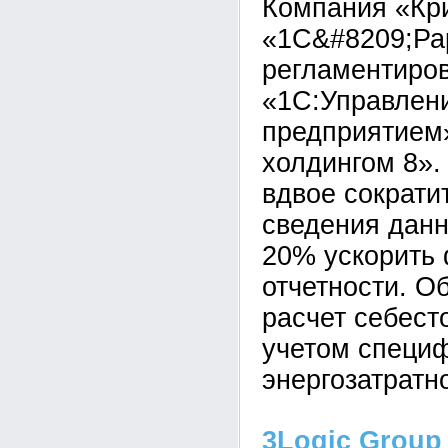
Компания «Кр
«1С&#8209;Ра
регламентиров
«1С:Управлен
предприятием
холдингом 8».
вдвое сократи
сведения данн
20% ускорить
отчетности. О
расчет себест
учетом специ
энергозатратн
3Logic Group