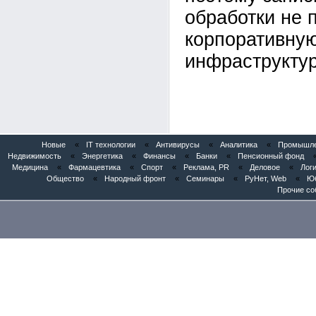
обработки не 
корпоративну
инфраструктур
Новые
«
IT технологии
«
Антивирусы
«
Аналитика
«
Промышлен
Недвижимость
«
Энергетика
«
Финансы
«
Банки
«
Пенсионный фонд
Медицина
«
Фармацевтика
«
Спорт
«
Реклама, PR
«
Деловое
«
Логи
Общество
«
Народный фронт
«
Семинары
«
РуНет, Web
«
Юб
Прочие со