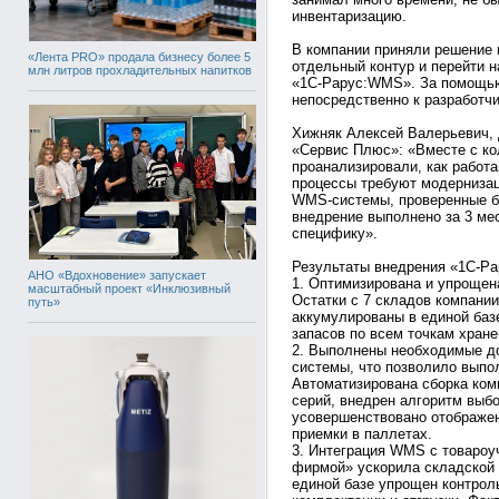
инвентаризацию.
В компании приняли решение 
«Лента PRO» продала бизнесу более 5
отдельный контур и перейти 
млн литров прохладительных напитков
«1С‑Рарус:WMS». За помощью
непосредственно к разработч
Хижняк Алексей Валерьевич,
«Сервис Плюс»: «Вместе с ко
проанализировали, как работа
процессы требуют модернизац
WMS-системы, проверенные б
внедрение выполнено за 3 ме
специфику».
Результаты внедрения «1С-Р
АНО «Вдохновение» запускает
1. Оптимизирована и упрощен
масштабный проект «Инклюзивный
Остатки с 7 складов компани
путь»
аккумулированы в единой баз
запасов по всем точкам хране
2. Выполнены необходимые д
системы, что позволило выпо
Автоматизирована сборка ком
серий, внедрен алгоритм выб
усовершенствовано отображен
приемки в паллетах.
3. Интеграция WMS с товароу
фирмой» ускорила складской 
единой базе упрощен контроль