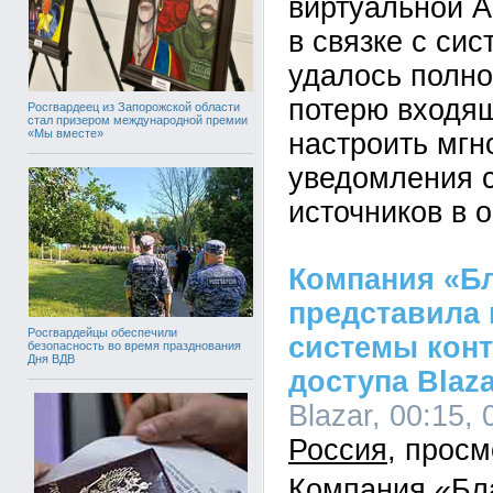
виртуальной 
в связке с си
удалось полно
потерю входящ
Росгвардеец из Запорожской области
стал призером международной премии
«Мы вместе»
настроить мг
уведомления 
источников в 
Компания «Б
представила
Росгвардейцы обеспечили
системы конт
безопасность во время празднования
Дня ВДВ
доступа Blaza
Blazar, 00:15, 
Россия
Компания «Бл