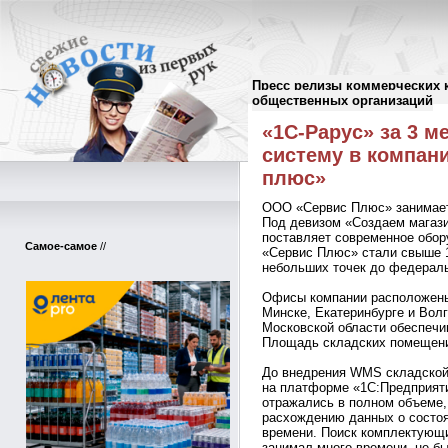
Пресс релизы коммерческих 
Пресс-релизы
//
общественных организаций
«1С-Рарус» за 3 
систему в компан
плюс»
ООО «Сервис Плюс» занимает
Под девизом «Создаем магази
поставляет современное обор
Самое-самое
//
«Сервис Плюс» стали свыше 
небольших точек до федераль
Офисы компании расположены 
Минске, Екатеринбурге и Волг
Московской области обеспечив
Площадь складских помещений
До внедрения WMS складской 
на платформе «1С:Предприяти
отражались в полном объеме,
расхождению данных о состоя
времени. Поиск комплектующи
занимал много времени, не б