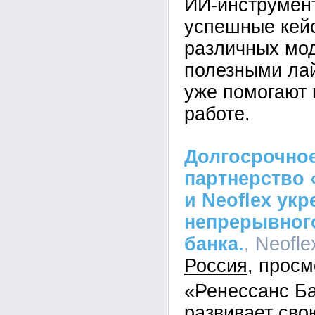
ИИ-инструмен
успешные кей
различных мо
полезными ла
уже помогают 
работе.
Долгосрочное
партнерство 
и Neoflex ук
непрерывного
банка.
, Neofle
Россия
«Ренессанс Б
развивает св