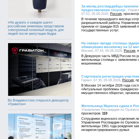
За месяц росгвардейцы приняли 
предоставлении госуслуг
, Управ
07:52, 05.08.2026,
Россия
В течение прошедшего месяца сотр
«Не думать о каждом шаге»:
разрешительной работы Управления
российские инженеры представили
приняли от граждан 815 заявлений 
электронный коленный модуль для
государственных услуг.
людей после ампутации бедра
На северо-западе столицы заде
обманувших москвичку на 12 ми
Москве, 07:43, 05.08.2026,
Россия
В Дежурную часть МВД России по ра
жительница столицы с заявлением о
мошенников.
Стартовала регистрация участн
Гарант, 07:35, 05.08.2026,
Россия
В Москве 14 октября 2026 года со
«Актуальные проблемы гражданско-
имущественного оборота», организа
Во Владивостоке открылся демоцентр
«Гравитон»
Жительница Мценска сдала в Ро
Управление Росгвардии по Орловско
110
Сотрудники мценского отделения л
Управления Росгвардии по Орловск
жительницы 1961 года рождения за
незарегистрированного ружья.