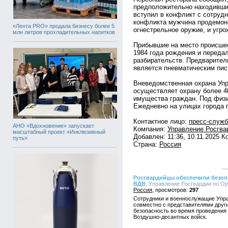
предположительно находивший
вступил в конфликт с сотрудн
конфликта мужчина продемон
«Лента PRO» продала бизнесу более 5
огнестрельное оружие, и угр
млн литров прохладительных напитков
Прибывшие на место происше
1984 года рождения и переда
разбирательств. Предварител
является пневматическим пис
Вневедомственная охрана Упр
осуществляет охрану более 4
имущества граждан. Под физи
Ежедневно на улицах города 
Контактное лицо:
пресс-служ
АНО «Вдохновение» запускает
Компания:
Управление Росгва
масштабный проект «Инклюзивный
Добавлен: 11:36, 10.11.2025 
путь»
Страна:
Россия
Росгвардейцы обеспечили безоп
ВДВ
, Управление Росгвардии по Орл
Россия
297
Сотрудники и военнослужащие Упра
совместно с представителями друг
безопасность во время проведения
Воздушно-десантных войск.