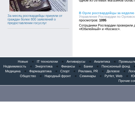
одном из сетевых магазинов област
В Орле росгвардейцы за неделю 
За месяц росгвардейцы приняли от
Управление Росгвардии по Орловско
граждан более 800 заявлений о
1095
предоставлении госуслуг
Сотрудники Росгвардии проверили д
«Юбилейный» и «Космос».
Новые
«
IT технологии
«
Антивирусы
«
Аналитика
«
Промышлен
Недвижимость
«
Энергетика
«
Финансы
«
Банки
«
Пенсионный фонд
Медицина
«
Фармацевтика
«
Спорт
«
Реклама, PR
«
Деловое
«
Логи
Общество
«
Народный фронт
«
Семинары
«
РуНет, Web
«
Юб
Прочие со