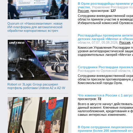
В Орле росгвардейцы приняли уч
участке
, Управление Росгвардии по 
Россия
127
Сотрудники вневедомственной охра
области приняли участие в межвед
Избирательной комиссией Орловско
Quorum от «Наносемантики»: новая
ИИ-платформа для автоматической
обработки корпоративных встреч
Росгвардейцы проверили антит
детских лагерей «Мечта» и «Лесн
области, 07:07, 05.08.2026,
Россия
Комиссия Управления Росгвардии п
уровня антитеррористической защи
оздоровительных лагерей «Мечта» 
Сотрудники Росгвардии пресекл
Росгвардии по Орловской области, 0
Сотрудники вневедомственной охра
области пресекли противоправную д
Комсомольской города Орла.
Robort от 3Logic Group расширил
портфель роботами Unitree A2 и A2-W
Что изменится в России с 1 авгус
72
Всего в августе начнут действоват
данный момент. Ключевые поправки
налогообложения, кредитования и ф
самых интересных изменениях.
В Орле сотрудники лицензионно
приняли более 200 заявлений от