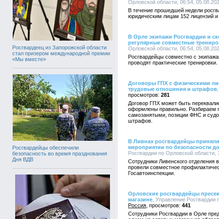
Орловской области, 06:54, 05.08.20
В течение прошедшей недели росг
юридическим лицам 152 лицензий и
В Орле экипажи Росгвардии и с
регулярные совместные трениро
Росгвардеец из Запорожской области
Орловской области, 06:54, 05.08.20
стал призером международной премии
Росгвардейцы совместно с экипаж
«Мы вместе»
проводят практические тренировки.
Договоры ГПХ с физическими ли
трудовые отношения и штрафов
281
Договор ГПХ может быть переквали
оформлены правильно. Разбираем п
самозанятыми, позиции ФНС и судо
штрафов.
В Ливнах росгвардейцы приняли
мероприятии по безопасности д
Росгвардейцы обеспечили
Росгвардии по Орловской области, 1
безопасность во время празднования
Дня ВДВ
Сотрудники Ливенского отделения 
провели совместное профилактичес
Госавтоинспекции.
Орловские росгвардейцы пресек
магазине
, Управление Росгвардии п
Россия
441
Сотрудники Росгвардии в Орле пре