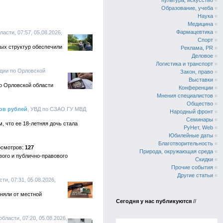
Культура, искусство
«
Образование, учеба
«
Наука
«
Медицина
«
Фармацевтика
«
асти, 07:57, 05.08.2026,
Спорт
«
ых структур обеспечили
Реклама, PR
«
Деловое
«
Логистика и транспорт
«
рдии по Орловской
Закон, право
«
Выставки
«
о Орловской области
Конференции
«
Мнения специалистов
«
Общество
«
ов рублей
, УВД по СЗАО ГУ МВД
Народный фронт
«
Семинары
«
, что ее 18-летняя дочь стала
РуНет, Web
«
Юбилейные даты
«
Благотворительность
«
127
Природа, окружающая среда
«
вого и публично-правового
Скидки
«
Прочие события
«
Другие статьи
«
и, 07:31, 05.08.2026,
няли от местной
Сегодня у нас публикуются
//
бласти, 07:20, 05.08.2026,