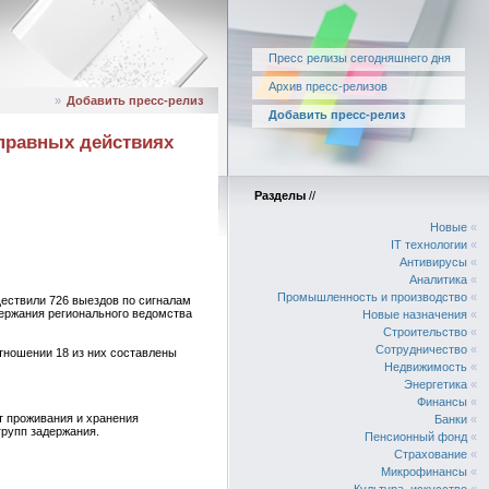
Пресс релизы сегодняшнего дня
Архив пресс-релизов
»
Добавить пресс-релиз
Добавить пресс-релиз
правных действиях
Разделы
//
Новые
«
IT технологии
«
Антивирусы
«
Аналитика
«
Промышленность и производство
«
ествили 726 выездов по сигналам
ержания регионального ведомства
Новые назначения
«
Строительство
«
Сотрудничество
«
тношении 18 из них составлены
Недвижимость
«
Энергетика
«
Финансы
«
т проживания и хранения
Банки
«
групп задержания.
Пенсионный фонд
«
Страхование
«
Микрофинансы
«