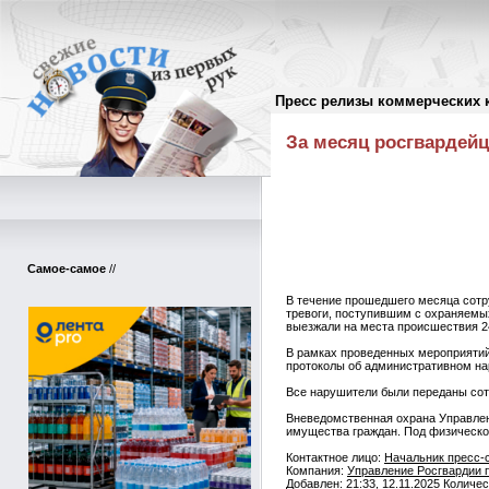
Пресс релизы коммерческих 
Пресс-релизы
//
За месяц росгвардей
Самое-самое
//
В течение прошедшего месяца сотр
тревоги, поступившим с охраняемы
выезжали на места происшествия 2
В рамках проведенных мероприятий
протоколы об административном на
Все нарушители были переданы сот
Вневедомственная охрана Управлен
имущества граждан. Под физической
Контактное лицо:
Начальник пресс-
Компания:
Управление Росгвардии 
Добавлен: 21:33, 12.11.2025 Количе