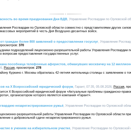
асность во время празднования Дня ВДВ
, Управление Росгвардии по Орловской обл
вления Росгвардии по Орловской области совместно с представителями других силов
 массовых мероприятий в честь Дня Воздушно-десантных войск.
от граждан более 800 заявлений о предоставлении госуслуг
, Управление Росгва
370
удники подразделений лицензионно-разрешительной работы Управления Росгвардии п
по вопросам предоставления государственных услуг.
ржана пособница телефонных аферистов, обманувших москвичку на 12 миллион
26,
Россия
278
йону Куркино г. Москвы обратилась 42-летняя жительница столицы с заявлением о том
иков на X Всероссийский юридический форум
, Гарант, 07:35, 05.08.2026,
Россия
стоится X Всероссийский юридический форум «Актуальные проблемы гражданско-право
ота», организатором которого является компания «Гарант».
сгвардию незарегистрированное ружьё
, Управление Росгвардии по Орловской област
ицензионно-разрешительной работы Управления Росгвардии по Орловской области при
вление о добровольной сдаче незарегистрированного ружья.
астие в учениях на избирательном участке
, Управление Росгвардии по Орловской о