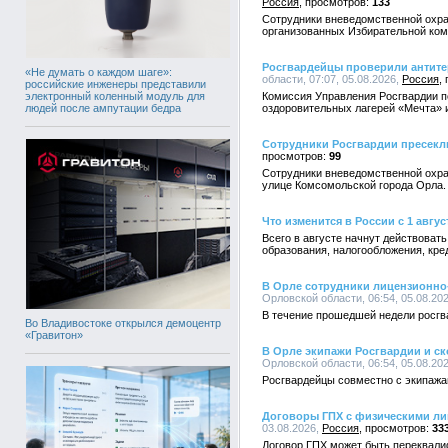
Россия
133
Сотрудники вневедомственной охра
организованных Избирательной ком
Росгвардейцы проверили антите
«Не думать о каждом шаге»:
области, 07:07, 05.08.2026,
Россия
российские инженеры представили
электронный коленный модуль для
Комиссия Управления Росгвардии п
людей после ампутации бедра
оздоровительных лагерей «Мечта» 
Сотрудники Росгвардии пресекл
99
Сотрудники вневедомственной охра
улице Комсомольской города Орла.
Что изменится в России с 1 авгус
Всего в августе начнут действоват
образования, налогообложения, кр
В Орле сотрудники лицензионно-
Орловской области, 06:54, 05.08.20
В течение прошедшей недели росгв
Во Владивостоке открылся демоцентр
«Гравитон»
В Орле экипажи Росгвардии и с
Орловской области, 06:54, 05.08.20
Росгвардейцы совместно с экипажа
Договоры ГПХ с физическими ли
03.08.2026,
Россия
33
Договор ГПХ может быть переквали