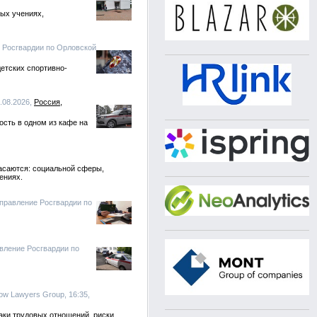
ых учениях,
е Росгвардии по Орловской
етских спортивно-
.08.2026,
Россия
сть в одном из кафе на
касаются: социальной сферы,
ениях.
Управление Росгвардии по
авление Росгвардии по
ow Lawyers Group, 16:35,
аки трудовых отношений, риски