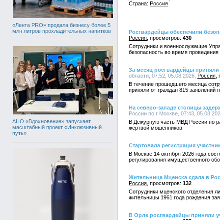
Страна:
Россия
«Лента PRO» продала бизнесу более 5
млн литров прохладительных напитков
Росгвардейцы обеспечили безоп
Россия
430
Сотрудники и военнослужащие Упра
безопасность во время проведения
За месяц росгвардейцы приняли 
области, 07:52, 05.08.2026,
Россия
В течение прошедшего месяца сотр
приняли от граждан 815 заявлений 
На северо-западе столицы заде
России по г Москве, 07:43, 05.08.20
АНО «Вдохновение» запускает
В Дежурную часть МВД России по ра
масштабный проект «Инклюзивный
жертвой мошенников.
путь»
Стартовала регистрация участн
В Москве 14 октября 2026 года со
регулирования имущественного обор
Жительница Мценска сдала в Ро
Россия
132
Сотрудники мценского отделения л
жительницы 1961 года рождения зая
В Орле росгвардейцы приняли уч