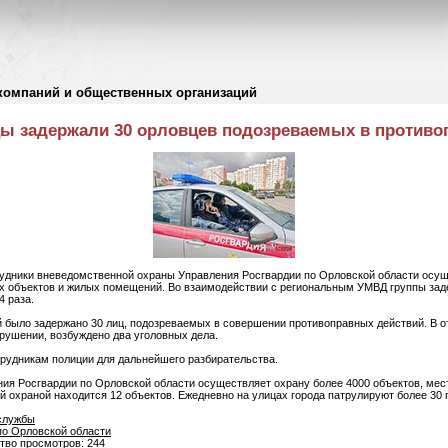
компаний и общественных организаций
цы задержали 30 орловцев подозреваемых в противо
удники вневедомственной охраны Управления Росгвардии по Орловской области осущ
х объектов и жилых помещений. Во взаимодействии с региональным УМВД группы зад
4 раза.
 было задержано 30 лиц, подозреваемых в совершении противоправных действий. В о
рушении, возбуждено два уголовных дела.
рудникам полиции для дальнейшего разбирательства.
ия Росгвардии по Орловской области осуществляет охрану более 4000 объектов, мес
 охраной находится 12 объектов. Ежедневно на улицах города патрулируют более 30 
службы
по Орловской области
ство просмотров: 244