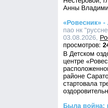
Нестеровой, г
Анны Владими
«Ровесник» - 
пао нк "руссне
03.08.2026,
Ро
2
В Детском оз
центре «Ровес
расположенно
районе Сарато
стартовала тр
оздоровитель
Была война: