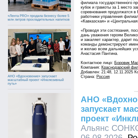
филиала государственного пр
кубок и грамоты за 1 место з
соревнования продолжатся в К
«Лента PRO» продала бизнесу более 5
работники управления филиал
млн литров прохладительных напитков
«Кавказская» и «Центральная
«Проводя эти состязания, по
дань уважения героям Велико
и закаляет характер, дарит п
команды демонстрируют имен
и желаю всем дальнейших ус
Анастасия Пантина.
Контактное лицо:
Боровик Мар
Компания:
Краснодарский фи
Добавлен: 21:48, 12.11.2025 
АНО «Вдохновение» запускает
Страна:
Россия
масштабный проект «Инклюзивный
путь»
АНО «Вдохно
запускает м
проект «Инк
Альянс СОНКО
06.08.2026,
Ро