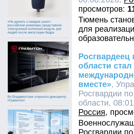
1
Тюмень стано
«Не думать о каждом шаге»:
российские инженеры представили
для реализаци
электронный коленный модуль для
людей после ампутации бедра
образовательн
Росгвардеец 
области стал
международн
вместе»
, Упр
Росгвардии по
Во Владивостоке открылся демоцентр
«Гравитон»
области, 08:01
Россия
Военнослужащ
Росгвардии по