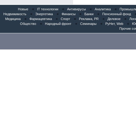
Новые
«
IT технологии
«
Антивирусы
«
Аналитика
«
Промышлен
Недвижимость
«
Энергетика
«
Финансы
«
Банки
«
Пенсионный фонд
Медицина
«
Фармацевтика
«
Спорт
«
Реклама, PR
«
Деловое
«
Логи
Общество
«
Народный фронт
«
Семинары
«
РуНет, Web
«
Юб
Прочие со