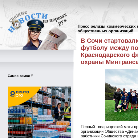
Пресс релизы коммерческих 
Пресс-релизы
//
общественных организаций
В Сочи стартовал
футболу между п
Краснодарского ф
охраны Минтранса
Самое-самое
//
Первый товарищеский матч п
организации Общества «Динам
работники Сочинского отряда