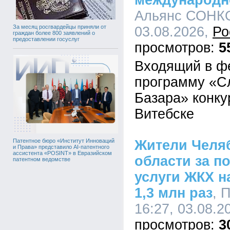
международн
Альянс СОНКО
За месяц росгвардейцы приняли от
03.08.2026,
Ро
граждан более 800 заявлений о
предоставлении госуслуг
5
Входящий в ф
программу «С
Базара» конку
Витебске
Жители Челя
Патентное бюро «Институт Инноваций
и Права» представило AI-патентного
ассистента «POSINT» в Евразийском
области за п
патентном ведомстве
услуги ЖКХ н
1,3 млн раз
, 
16:27, 03.08.2
3