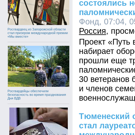
состоялись 
паломническ
Фонд, 07:04, 0
Россия
Росгвардеец из Запорожской области
стал призером международной премии
«Мы вместе»
Проект «Путь
набирает обор
прошли еще т
паломнические
30 ветеранов 
и членов семе
Росгвардейцы обеспечили
безопасность во время празднования
военнослужащ
Дня ВДВ
Тюменеский 
стал лауреат