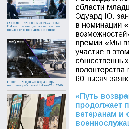
области млад
Эдуард Ю. зан
в номинации 
Quorum от «Наносемантики»: новая
ИИ-платформа для автоматической
обработки корпоративных встреч
возможностей
премии «Мы вм
участие в это
общественных
волонтёрства
60 тысяч заяво
Robort от 3Logic Group расширил
портфель роботами Unitree A2 и A2-W
«Путь возвр
продолжает 
ветеранам и 
военнослужа