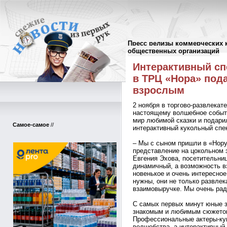
Пресс релизы коммерческих 
Пресс-релизы
//
общественных организаций
Интерактивный сп
в ТРЦ «Нора» под
взрослым
2 ноября в торгово-развлекат
настоящему волшебное событи
мир любимой сказки и подари
Самое-самое
//
интерактивный кукольный спе
– Мы с сыном пришли в «Нору
представление на цокольном 
Евгения Эхова, посетительни
динамичный, а возможность вз
новенькое и очень интересное
нужны, они не только развлек
взаимовыручке. Мы очень рады
С самых первых минут юные з
знакомым и любимым сюжетом
Профессиональные актеры-ку
волшебства, а интерактивный