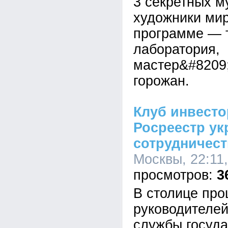
3 секретных м
художники мир
программе — 
лаборатория,
мастер&#8209;
горожан.
Клуб инвест
Росреестр ук
сотрудничес
Москвы, 22:11
3
В столице про
руководителе
службы госуд