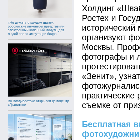
Холдинг «Шва
Ростех и Госу
«Не думать о каждом шаге»:
исторический 
российские инженеры представили
электронный коленный модуль для
людей после ампутации бедра
организуют фо
Москвы. Проф
фотографы и 
протестироват
«Зенит», узнат
фотожурналис
практические 
Во Владивостоке открылся демоцентр
съемке от при
«Гравитон»
Бесплатная в
фотохудожни