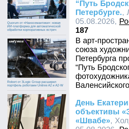
“Путь Бродск
Петербурге.
,
05.08.2026,
Ро
Quorum от «Наносемантики»: новая
ИИ-платформа для автоматической
187
обработки корпоративных встреч
В арт-простра
союза художни
Петербурга пр
“Путь Бродско
фотохудожника
Robort от 3Logic Group расширил
Валенсийского
портфель роботами Unitree A2 и A2-W
День Екатери
объективы «З
«Швабе»
, Хо