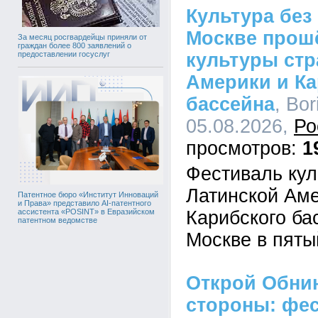
Культура без 
Москве прош
За месяц росгвардейцы приняли от
граждан более 800 заявлений о
культуры стр
предоставлении госуслуг
Америки и Ка
бассейна
, Bor
05.08.2026,
Ро
1
Фестиваль кул
Латинской Аме
Патентное бюро «Институт Инноваций
и Права» представило AI-патентного
Карибского ба
ассистента «POSINT» в Евразийском
патентном ведомстве
Москве в пяты
Открой Обнин
стороны: фе