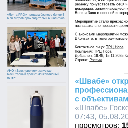
ребёнку почувствовать себя ч
декорации, запоминающиеся м
Волк и Заяц в осенней интер
«Лента PRO» продала бизнесу более 5
млн литров прохладительных напитков
Мероприятие стало прекрасно
познавательно провести врем
С анонсами мероприятий мож
ВКонтакте, в телеграм-канале
Контактное лицо:
ТРЦ Нора
Компания:
ТРЦ Нора
Добавлен: 18:48, 15.11.2025 
Страна:
Россия
АНО «Вдохновение» запускает
масштабный проект «Инклюзивный
путь»
«Швабе» отк
профессиона
с объективам
«Швабе» Госко
07:43, 05.08.2
1