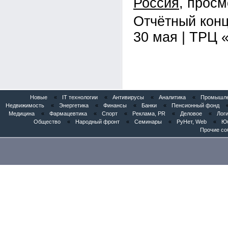
Россия
Отчётный конц
30 мая | ТРЦ 
Новые
«
IT технологии
«
Антивирусы
«
Аналитика
«
Промышлен
Недвижимость
«
Энергетика
«
Финансы
«
Банки
«
Пенсионный фонд
Медицина
«
Фармацевтика
«
Спорт
«
Реклама, PR
«
Деловое
«
Логи
Общество
«
Народный фронт
«
Семинары
«
РуНет, Web
«
Юб
Прочие со