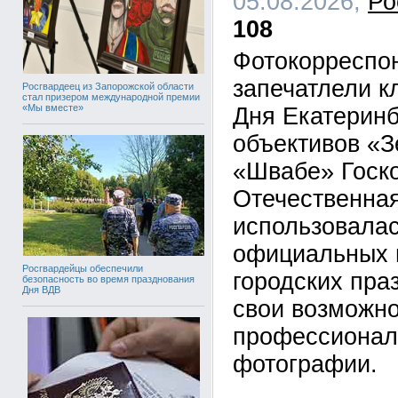
05.08.2026,
Ро
108
Фотокорреспо
запечатлели 
Росгвардеец из Запорожской области
стал призером международной премии
«Мы вместе»
Дня Екатерин
объективов «З
«Швабе» Госко
Отечественная
использовала
официальных 
Росгвардейцы обеспечили
городских пра
безопасность во время празднования
Дня ВДВ
свои возможно
профессионал
фотографии.