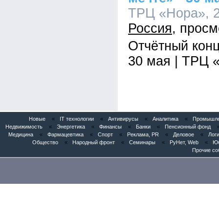
ТРЦ «Нора», 2
Россия
Отчётный конц
30 мая | ТРЦ 
Новые
«
IT технологии
«
Антивирусы
«
Аналитика
«
Промышлен
Недвижимость
«
Энергетика
«
Финансы
«
Банки
«
Пенсионный фонд
Медицина
«
Фармацевтика
«
Спорт
«
Реклама, PR
«
Деловое
«
Логи
Общество
«
Народный фронт
«
Семинары
«
РуНет, Web
«
Юб
Прочие со