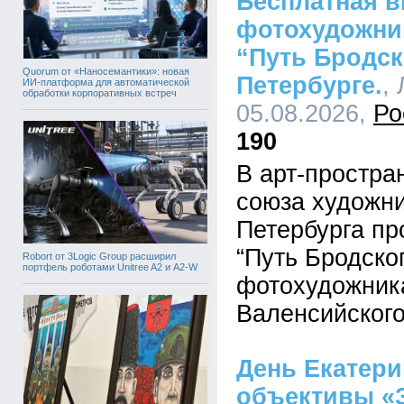
Бесплатная в
фотохудожни
“Путь Бродск
Quorum от «Наносемантики»: новая
Петербурге.
,
ИИ-платформа для автоматической
обработки корпоративных встреч
05.08.2026,
Ро
190
В арт-простра
союза художни
Петербурга пр
“Путь Бродско
Robort от 3Logic Group расширил
портфель роботами Unitree A2 и A2-W
фотохудожника
Валенсийского
День Екатери
объективы «З