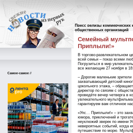
Пресс релизы коммерческих 
Пресс-релизы
//
общественных организаций
Семейный мультпо
Приплыли!»
В торгово-развлекательном ц
всей семьи – показ всеми л
Погрузиться в мир увлекател
все желающие 27 ноября в 18
Самое-самое
//
– Дорогие маленькие зрители 
захватывающий детский киноп
цокольного этажа, – обращае
директор по связям с общест
проведёте вечер четверга в 
увлекательного мультфильма
гарантируем вам отличное на
«Упс… Приплыли!» – это зах
юмора, приключений и трогат
неуклюжий зверек по имени У
невероятных событий, когда е
путешествие по морю. Мультф