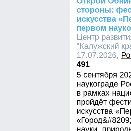
Открой Обнин
стороны: фе
искусства «П
первом науко
Центр развити
"Калужский кра
17.07.2026,
Ро
491
5 сентября 20
наукограде Р
в рамках наци
пройдёт фести
искусства «Пе
«Город&#8209;
науки, природ