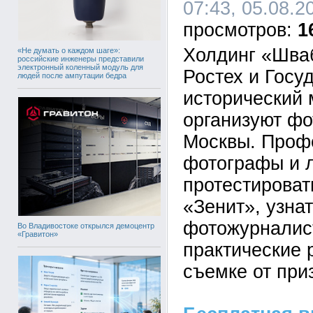
07:43, 05.08.2
1
Холдинг «Шва
«Не думать о каждом шаге»:
российские инженеры представили
электронный коленный модуль для
Ростех и Госу
людей после ампутации бедра
исторический 
организуют фо
Москвы. Проф
фотографы и 
протестироват
«Зенит», узнат
фотожурналис
Во Владивостоке открылся демоцентр
«Гравитон»
практические 
съемке от при