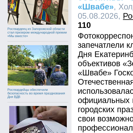
«Швабе»
, Хо
05.08.2026,
Ро
110
Росгвардеец из Запорожской области
стал призером международной премии
Фотокорреспо
«Мы вместе»
запечатлели 
Дня Екатерин
объективов «З
«Швабе» Госко
Отечественная
использовала
Росгвардейцы обеспечили
безопасность во время празднования
Дня ВДВ
официальных 
городских пра
свои возможно
профессионал