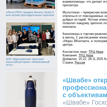
взаимопомощи, что делает ег
просмотра.
Мультпоказ – прекрасная воз
«Лента PRO» продала бизнесу более 5
млн литров прохладительных напитков
отвлечься от повседневных за
добрых историй. Уютная атмо
позволит каждому зрителю по
кинозала.
Кинопоказы в торгово-развле
в месяц. С расписанием пока
«Нора» ВКонтакте, в телеграм
центра.
Контактное лицо:
ТРЦ Нора
Компания:
ТРЦ Нора
Добавлен: 15:22, 28.11.2025 
АНО «Вдохновение» запускает
масштабный проект «Инклюзивный
Страна:
Россия
путь»
«Швабе» отк
профессиона
с объективам
«Швабе» Госко