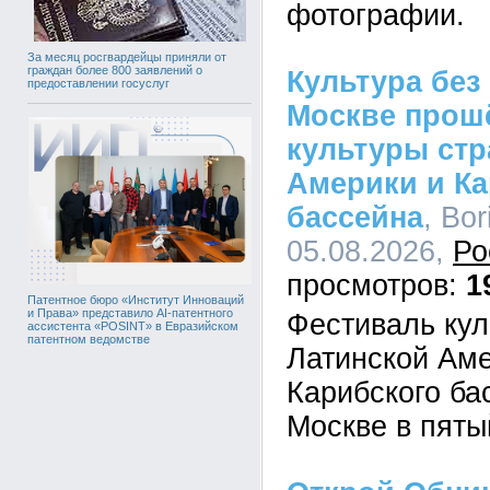
фотографии.
За месяц росгвардейцы приняли от
граждан более 800 заявлений о
Культура без 
предоставлении госуслуг
Москве прош
культуры стр
Америки и Ка
бассейна
, Bor
05.08.2026,
Ро
1
Патентное бюро «Институт Инноваций
и Права» представило AI-патентного
Фестиваль кул
ассистента «POSINT» в Евразийском
патентном ведомстве
Латинской Аме
Карибского ба
Москве в пяты