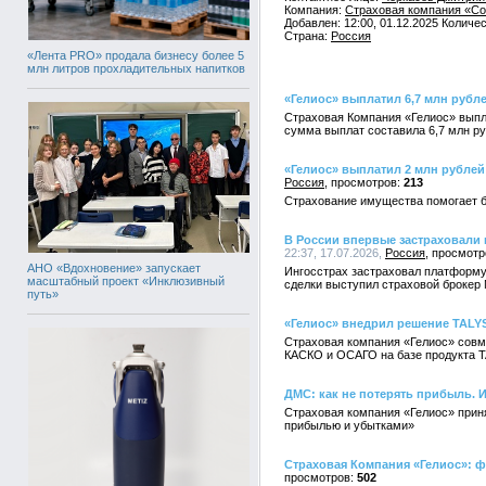
Компания:
Страховая компания «Со
Добавлен: 12:00, 01.12.2025 Количе
Страна:
Россия
«Лента PRO» продала бизнесу более 5
млн литров прохладительных напитков
«Гелиос» выплатил 6,7 млн руб
Страховая Компания «Гелиос» вып
сумма выплат составила 6,7 млн ру
«Гелиос» выплатил 2 млн рубле
Россия
213
Страхование имущества помогает б
В России впервые застраховали 
22:37, 17.07.2026,
Россия
АНО «Вдохновение» запускает
Ингосстрах застраховал платформу
масштабный проект «Инклюзивный
сделки выступил страховой брокер
путь»
«Гелиос» внедрил решение TALY
Страховая компания «Гелиос» совм
КАСКО и ОСАГО на базе продукта T
ДМС: как не потерять прибыль. 
Страховая компания «Гелиос» прин
прибылью и убытками»
Страховая Компания «Гелиос»: ф
502