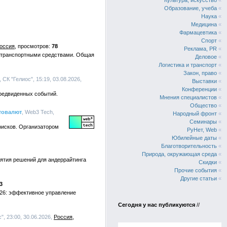
Культура, искусство
«
Образование, учеба
«
Наука
«
Медицина
«
Фармацевтика
«
Спорт
«
оссия
78
Реклама, PR
«
 транспортными средствами. Общая
Деловое
«
Логистика и транспорт
«
Закон, право
«
, СК "Гелиос", 15:19, 03.08.2026,
Выставки
«
Конференции
«
редвиденных событий.
Мнения специалистов
«
Общество
«
птовалют
, Web3 Tech,
Народный фронт
«
Семинары
«
рисков. Организатором
РуНет, Web
«
Юбилейные даты
«
Благотворительность
«
Природа, окружающая среда
«
ятия решений для андеррайтинга
Скидки
«
Прочие события
«
Другие статьи
«
3
026: эффективное управление
Сегодня у нас публикуются
//
с", 23:00, 30.06.2026,
Россия