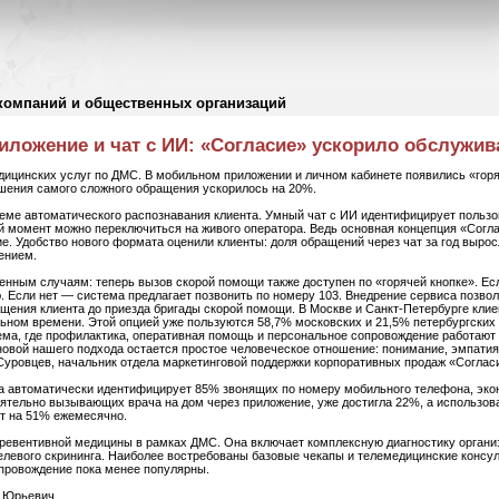
компаний и общественных организаций
иложение и чат с ИИ: «Согласие» ускорило обслужи
дицинских услуг по ДМС. В мобильном приложении и личном кабинете появились «горя
ешения самого сложного обращения ускорилось на 20%.
еме автоматического распознавания клиента. Умный чат с ИИ идентифицирует пользов
й момент можно переключиться на живого оператора. Ведь основная концепция «Согл
е. Удобство нового формата оценили клиенты: доля обращений через чат за год выро
ением.
нным случаям: теперь вызов скорой помощи также доступен по «горячей кнопке». Есл
ю. Если нет — система предлагает позвонить по номеру 103. Внедрение сервиса позво
щения клиента до приезда бригады скорой помощи. В Москве и Санкт-Петербурге кли
ьном времени. Этой опцией уже пользуются 58,7% московских и 21,5% петербургских 
а, где профилактика, оперативная помощь и персональное сопровождение работают к
новой нашего подхода остается простое человеческое отношение: понимание, эмпатия
Суровцев, начальник отдела маркетинговой поддержки корпоративных продаж «Соглас
а автоматически идентифицирует 85% звонящих по номеру мобильного телефона, экон
оятельно вызывающих врача на дом через приложение, уже достигла 22%, а использов
ет на 51% ежемесячно.
ревентивной медицины в рамках ДМС. Она включает комплексную диагностику органи
елевого скрининга. Наиболее востребованы базовые чекапы и телемедицинские консуль
опровождение пока менее популярны.
й Юрьевич