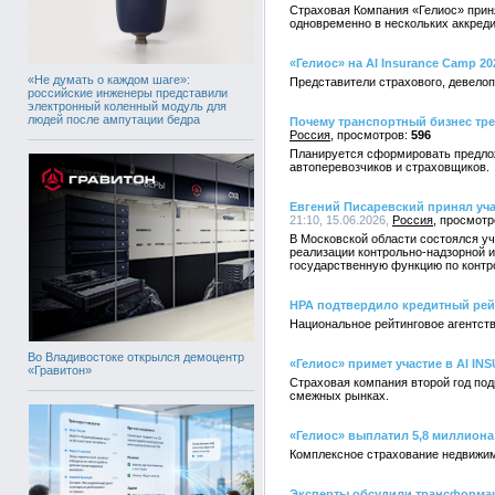
Страховая Компания «Гелиос» прин
одновременно в нескольких аккреди
«Гелиос» на AI Insurance Camp 
«Не думать о каждом шаге»:
Представители страхового, девелоп
российские инженеры представили
электронный коленный модуль для
людей после ампутации бедра
Почему транспортный бизнес тре
Россия
596
Планируется сформировать предло
автоперевозчиков и страховщиков.
Евгений Писаревский принял уча
21:10, 15.06.2026,
Россия
В Московской области состоялся у
реализации контрольно-надзорной 
государственную функцию по контр
НРА подтвердило кредитный рейт
Национальное рейтинговое агентств
Во Владивостоке открылся демоцентр
«Гелиос» примет участие в AI I
«Гравитон»
Страховая компания второй год под
смежных рынках.
«Гелиос» выплатил 5,8 миллиона
Комплексное страхование недвижим
Эксперты обсудили трансформа