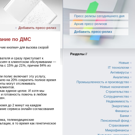
Пресс релизы сегодняшнего дня
Архив пресс-релизов
»
Добавить пресс-релиз
Добавить пресс-релиз
вание по ДМС
чие кнопки» для вызова скорой
Разделы
//
ателя и сразу приступает к
асия» в клиентском обслуживании —
Новые
«
сла с 15% до 21%, причем 84% из
IT технологии
«
Антивирусы
«
и полис включает эту услугу,
Аналитика
«
лило на 20% сократить полное время
Промышленность и производство
«
енты могут отслеживать
Новые назначения
«
клиентов.
ак единое целое. И хотя мы
Строительство
«
 и готовность помочь в любом
Сотрудничество
«
ия».
Недвижимость
«
омя до 2 минут на каждом
Энергетика
«
ание сервиса онлайн-согласования
Финансы
«
Банки
«
зма, телемедицинские
Пенсионный фонд
«
тации, в то время как генетическое
Страхование
«
Микрофинансы
«