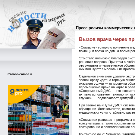
Пресс релизы коммерческих 
Пресс-релизы
//
Вызов врача через пр
«Согласие» ускорило получение ме
помощи и врача на дом, а время р
Это стало возможно благодаря сист
решению вопроса. При этом в любо
это эмпатия и человеческое общени
них пользуются мобильным прилож
Самое-самое
//
Отдельное внимание уделили экстре
звонок сразу идет на горячую лини
оказания услуги — от момента обра
перемещение врача на карте в реал
«Современный ДМС — это экосистем
активно используем технологии, ос
случае», — подчеркивает Дмитрий 
При звонке на «Пульт ДМС» систем
обращении. Доля клиентов, самост
медицинских услуг стабильно раст
«Согласие» развивает программы п
консультации, а также программы ц
тестирование и психологическое с
Контактное лицо:
Черкасов Дмитри