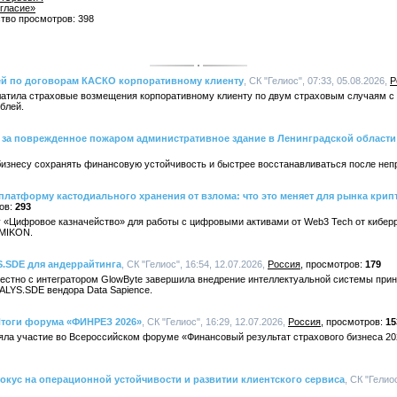
гласие»
ство просмотров: 398
лей по договорам КАСКО корпоративному клиенту
, СК "Гелиос", 07:33, 05.08.2026,
Р
латила страховые возмещения корпоративному клиенту по двум страховым случаям с
блей.
й за поврежденное пожаром административное здание в Ленинградской области
изнесу сохранять финансовую устойчивость и быстрее восстанавливаться после неп
платформу кастодиального хранения от взлома: что это меняет для рынка кри
293
 «Цифровое казначейство» для работы с цифровыми активами от Web3 Tech от кибер
 MIKON.
S.SDE для андеррайтинга
, СК "Гелиос", 16:54, 12.07.2026,
Россия
179
естно с интегратором GlowByte завершила внедрение интеллектуальной системы прин
ALYS.SDE вендора Data Sapience.
Итоги форума «ФИНРЕЗ 2026»
, СК "Гелиос", 16:29, 12.07.2026,
Россия
15
яла участие во Всероссийском форуме «Финансовый результат страхового бизнеса 2
окус на операционной устойчивости и развитии клиентского сервиса
, СК "Гелио