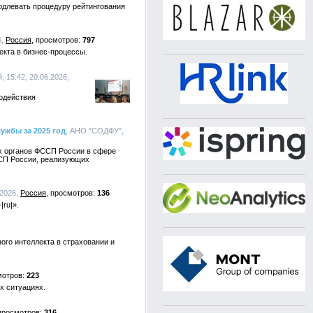
одлевать процедуру рейтингования
6,
Россия
797
екта в бизнес-процессы.
 15:42, 20.06.2026,
одействия
ужбы за 2025 год
, АНО "СОДФУ",
х органов ФССП России в сфере
ССП России, реализующих
.2026,
Россия
136
ru|».
ого интеллекта в страховании и
223
х ситуациях.
316