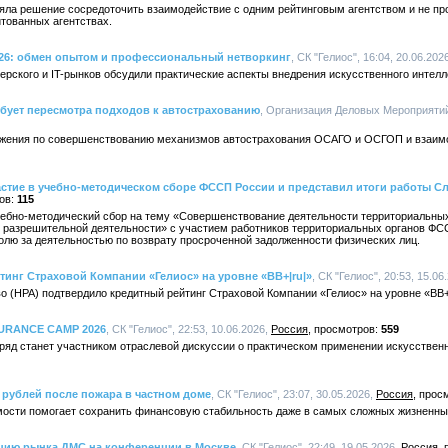
яла решение сосредоточить взаимодействие с одним рейтинговым агентством и не пр
тованных агентствах.
2026: обмен опытом и профессиональный нетворкинг
, СК "Гелиос", 16:04, 20.06.202
ерского и IT-рынков обсудили практические аспекты внедрения искусственного интелл
бует пересмотра подходов к автострахованию
, Организация Деловых Мероприятий,
жения по совершенствованию механизмов автострахования ОСАГО и ОСГОП и взаим
стие в учебно-методическом сборе ФССП России и представил итоги работы Сл
115
чебно-методический сбор на тему «Совершенствование деятельности территориальны
и разрешительной деятельности» с участием работников территориальных органов Ф
олю за деятельностью по возврату просроченной задолженности физических лиц.
инг Страховой Компании «Гелиос» на уровне «BB+|ru|»
, СК "Гелиос", 20:53, 15.06
о (НРА) подтвердило кредитный рейтинг Страховой Компании «Гелиос» на уровне «BB+|
NSURANCE CAMP 2026
, СК "Гелиос", 22:53, 10.06.2026,
Россия
559
ряд станет участником отраслевой дискуссии о практическом применении искусственн
 рублей после пожара в частном доме
, СК "Гелиос", 23:07, 30.05.2026,
Россия
ости помогает сохранить финансовую стабильность даже в самых сложных жизненны
цию рынка ДМС на конференции в Москве
, СК "Гелиос", 22:49, 19.05.2026,
Россия