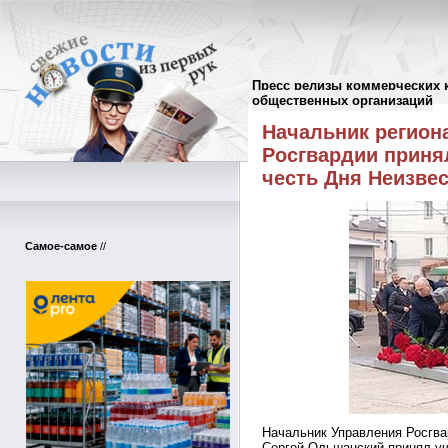
Пресс релизы коммерческих 
Пресс-релизы
//
общественных организаций
Начальник регион
Росгвардии принял
честь Дня Неизвес
Самое-самое
//
Начальник Управления Росгва
Сергей Ольшанский принял уч