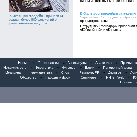
одном из сетевых магазинов област
В Орле росгвардейцы за неделю 
За месяц росгвардейцы приняли от
Управление Росгвардии по Орловско
граждан более 800 заявлений о
1102
предоставлении госуслуг
Сотрудники Росгвардии проверили д
«Юбилейный» и «Космос».
Новые
«
IT технологии
«
Антивирусы
«
Аналитика
«
Промышлен
Недвижимость
«
Энергетика
«
Финансы
«
Банки
«
Пенсионный фонд
Медицина
«
Фармацевтика
«
Спорт
«
Реклама, PR
«
Деловое
«
Логи
Общество
«
Народный фронт
«
Семинары
«
РуНет, Web
«
Юб
Прочие со