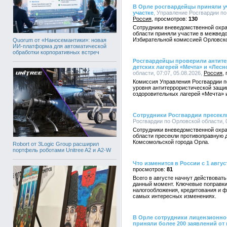
В Орле росгвардейцы приняли уч
участке
, Управление Росгвардии по 
Россия
130
Сотрудники вневедомственной охра
области приняли участие в межвед
Избирательной комиссией Орловско
Quorum от «Наносемантики»: новая
ИИ-платформа для автоматической
обработки корпоративных встреч
Росгвардейцы проверили антит
детских лагерей «Мечта» и «Лесн
области, 07:07, 05.08.2026,
Россия
Комиссия Управления Росгвардии п
уровня антитеррористической защи
оздоровительных лагерей «Мечта» 
Сотрудники Росгвардии пресекл
Росгвардии по Орловской области, 0
Сотрудники вневедомственной охра
области пресекли противоправную д
Комсомольской города Орла.
Robort от 3Logic Group расширил
портфель роботами Unitree A2 и A2-W
Что изменится в России с 1 авгус
81
Всего в августе начнут действоват
данный момент. Ключевые поправки
налогообложения, кредитования и ф
самых интересных изменениях.
В Орле сотрудники лицензионно
приняли более 200 заявлений от