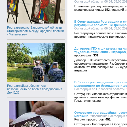
Орловской области, 06:54, 05.08.20
В течение прошедшей недели росг
юридическим лицам 152 лицензий и
В Орле экипажи Росгвардии и с
регулярные совместные трениро
Росгвардеец из Запорожской области
Орловской области, 06:54, 05.08.20
стал призером международной премии
Росгвардейцы совместно с экипаж
«Мы вместе»
проводят практические тренировки.
Договоры ГПХ с физическими ли
трудовые отношения и штрафов
331
Договор ГПХ может быть переквали
оформлены правильно. Разбираем п
самозанятыми, позиции ФНС и судо
штрафов.
В Ливнах росгвардейцы приняли
мероприятии по безопасности д
Росгвардейцы обеспечили
Росгвардии по Орловской области, 1
безопасность во время празднования
Дня ВДВ
Сотрудники Ливенского отделения 
провели совместное профилактичес
Госавтоинспекции.
Орловские росгвардейцы пресек
магазине
, Управление Росгвардии п
Россия
451
Сотрудники Росгвардии в Орле пре