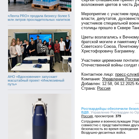
возложения цветов в честь Дн
Мероприятие с участием пред
«Лента PRO» продала бизнесу более 5
власти, депутатов, духовенст
млн литров прохладительных напитков
участников специальной военн
столицы прошло в Сквере Тан
Цветы возлагались к Вечному 
братской могиле и памятнику
Советского Союза, Почетному
Христофоровичу Баграмяну.
Участники церемонии почтили
Отечественной войны солдат 
Контактное лицо:
пресс-служ
АНО «Вдохновение» запускает
Компания:
Управление Росгва
масштабный проект «Инклюзивный
Добавлен: 12:58, 04.12.2025 
путь»
Страна:
Россия
Росгвардейцы обеспечили безоп
ВДВ
, Управление Росгвардии по Орл
Россия
379
Сотрудники и военнослужащие Упра
совместно с представителями друг
безопасность во время проведения
Воздушно-десантных войск.