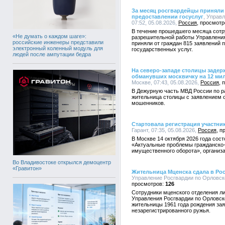
За месяц росгвардейцы приняли 
предоставлении госуслуг
, Управ
07:52, 05.08.2026,
Россия
В течение прошедшего месяца сотр
«Не думать о каждом шаге»:
разрешительной работы Управления
российские инженеры представили
приняли от граждан 815 заявлений 
электронный коленный модуль для
государственных услуг.
людей после ампутации бедра
На северо-западе столицы заде
обманувших москвичку на 12 ми
Москве, 07:43, 05.08.2026,
Россия
В Дежурную часть МВД России по ра
жительница столицы с заявлением о
мошенников.
Стартовала регистрация участн
Гарант, 07:35, 05.08.2026,
Россия
В Москве 14 октября 2026 года со
«Актуальные проблемы гражданско-
имущественного оборота», организа
Во Владивостоке открылся демоцентр
«Гравитон»
Жительница Мценска сдала в Ро
Управление Росгвардии по Орловско
126
Сотрудники мценского отделения л
Управления Росгвардии по Орловск
жительницы 1961 года рождения за
незарегистрированного ружья.