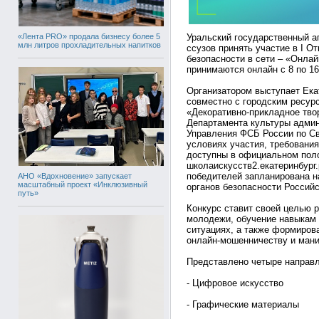
«Лента PRO» продала бизнесу более 5
Уральский государственный а
млн литров прохладительных напитков
ссузов принять участие в I О
безопасности в сети – «Онлай
принимаются онлайн с 8 по 16
Организатором выступает Ека
совместно с городским ресур
«Декоративно-прикладное тво
Департамента культуры админ
Управления ФСБ России по Св
условиях участия, требования
доступны в официальном поло
школаискусств2.екатеринбург
победителей запланирована на
АНО «Вдохновение» запускает
масштабный проект «Инклюзивный
органов безопасности Россий
путь»
Конкурс ставит своей целью 
молодежи, обучение навыкам 
ситуациях, а также формиров
онлайн-мошенничеству и ман
Представлено четыре направл
- Цифровое искусство
- Графические материалы