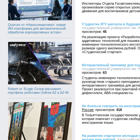
Инспекторы Отдела Госавтоинспекц
организовали серию открытых урок
движения для воспитанников детски
Студентка ХГУ шагнула в будуще
Quorum от «Наносемантики»: новая
государственный университет им. Н.
ИИ-платформа для автоматической
45
обработки корпоративных встреч
На реализацию проекта «Разработк
аддитивных технологий для пошива
инженерно-технологического инстит
размере одного миллиона рублей. О
«Студенческий стартап».
Интерактивный тренажёр для под
государственный университет им. Н.
63
Студенты инженерно-технологическо
руководством старшего преподават
интерактивного тренажёра для дете
Robort от 3Logic Group расширил
Проект реализуется при грантовой п
портфель роботами Unitree A2 и A2-W
дефектологи, АВА-специалисты.
Не бояться говорить на иностра
Россия
418
В Тольяттинском государственном у
которая помогает студентам свобод
иностранном языке.
На развитие стартапов молодые 
четыре млн рублей
, Хакасский го