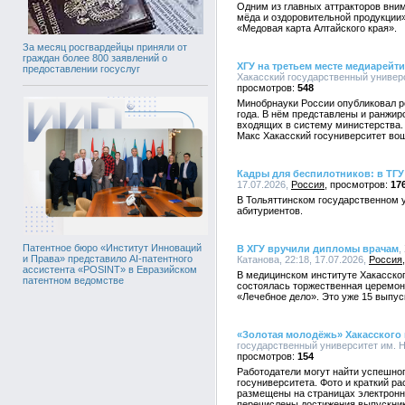
Одним из главных аттракторов вни
мёда и оздоровительной продукции
«Медовая карта Алтайского края».
За месяц росгвардейцы приняли от
граждан более 800 заявлений о
ХГУ на третьем месте медиарейт
предоставлении госуслуг
Хакасский государственный универси
548
Минобрнауки России опубликовал р
года. В нём представлены и ранжи
входящих в систему министерства.
Макс Хакасский госуниверситет во
Кадры для беспилотников: в ТГУ
17.07.2026,
Россия
17
В Тольяттинском государственном 
абитуриентов.
Патентное бюро «Институт Инноваций
В ХГУ вручили дипломы врачам
,
и Права» представило AI-патентного
Катанова, 22:18, 17.07.2026,
Россия
ассистента «POSINT» в Евразийском
В медицинском институте Хакасског
патентном ведомстве
состоялась торжественная церемон
«Лечебное дело». Это уже 15 выпус
«Золотая молодёжь» Хакасского 
государственный университет им. Н.
154
Работодатели могут найти успешног
госуниверситета. Фото и краткий ра
размещены на страницах электронн
перечислены достижения выпускник