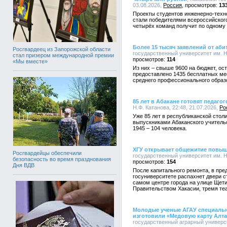
03.08.2026,
Россия
13
Проекты студентов инженерно-техно
стали победителями всероссийского
четырёх команд получит по одному 
Более 15 тысяч заявлений от аби
Росгвардеец из Запорожской области
государственный университет им. Н.
стал призером международной премии
114
«Мы вместе»
Из них – свыше 9600 на бюджет, ост
предоставлено 1435 бесплатных ме
среднего профессионального образ
85 лет в Абакане готовят педагог
Н.Ф. Катанова, 22:48, 21.07.2026,
Ро
Уже 85 лет в республиканской столи
выпускниками Абаканского учительс
1945 – 104 человека.
ХГУ открывает общежитие повы
Росгвардейцы обеспечили
государственный университет им. Н.
безопасность во время празднования
154
Дня ВДВ
После капитального ремонта, в пре
госуниверситете распахнет двери 
самом центре города на улице Щети
Правительством Хакасии, тремя те
Молодые ученые АГАУ специальн
изготовили «Медовую карту Алта
государственный аграрный университ