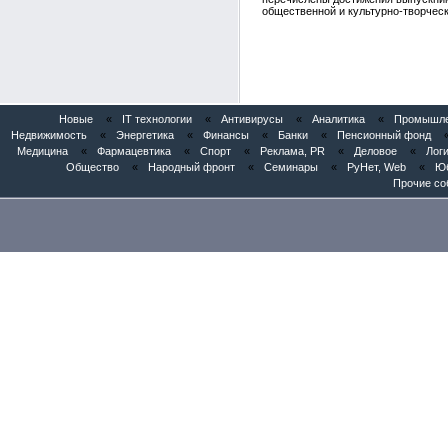
общественной и культурно-творческ
Новые
«
IT технологии
«
Антивирусы
«
Аналитика
«
Промышлен
Недвижимость
«
Энергетика
«
Финансы
«
Банки
«
Пенсионный фонд
Медицина
«
Фармацевтика
«
Спорт
«
Реклама, PR
«
Деловое
«
Логи
Общество
«
Народный фронт
«
Семинары
«
РуНет, Web
«
Юб
Прочие со