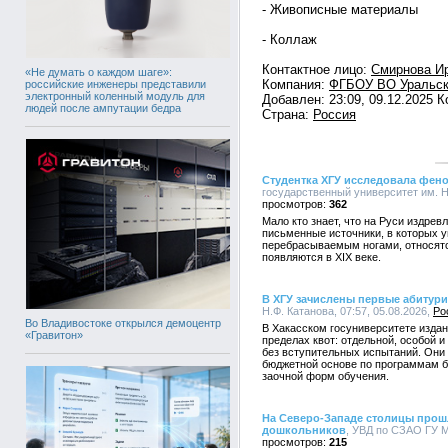
- Живописные материалы
- Коллаж
Контактное лицо:
Смирнова И
«Не думать о каждом шаге»:
Компания:
ФГБОУ ВО Уральск
российские инженеры представили
электронный коленный модуль для
Добавлен: 23:09, 09.12.2025 
людей после ампутации бедра
Страна:
Россия
Студентка ХГУ исследовала фено
государственный университет им. Н.
362
Мало кто знает, что на Руси издре
письменные источники, в которых 
перебрасываемым ногами, относятс
появляются в XIX веке.
В ХГУ зачислены первые абитур
Н.Ф. Катанова, 07:57, 05.08.2026,
Ро
Во Владивостоке открылся демоцентр
В Хакасском госуниверситете издан 
«Гравитон»
пределах квот: отдельной, особой 
без вступительных испытаний. Они
бюджетной основе по программам ба
заочной форм обучения.
На Северо-Западе столицы прош
дошкольников
, УВД по СЗАО ГУ М
215