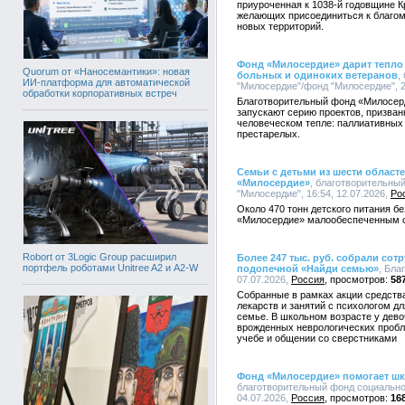
приуроченная к 1038-й годовщине 
желающих присоединиться к благому
новых территорий.
Фонд «Милосердие» дарит тепло 
Quorum от «Наносемантики»: новая
больных и одиноких ветеранов
,
ИИ-платформа для автоматической
"Милосердие"/фонд "Милосердие", 2
обработки корпоративных встреч
Благотворительный фонд «Милосер
запускают серию проектов, призван
человеческом тепле: паллиативных
престарелых.
Семьи с детьми из шести област
«Милосердие»
, благотворительны
"Милосердие", 16:54, 12.07.2026,
Ро
Около 470 тонн детского питания б
«Милосердие» малообеспеченным с
Robort от 3Logic Group расширил
Более 247 тыс. руб. собрали сот
портфель роботами Unitree A2 и A2-W
подопечной «Найди семью»
, Бла
07.07.2026,
Россия
58
Собранные в рамках акции средства
лекарств и занятий с психологом д
семье. В школьном возрасте у дево
врожденных неврологических пробл
учебе и общении со сверстниками
Фонд «Милосердие» помогает ш
благотворительный фонд социально
04.07.2026,
Россия
16