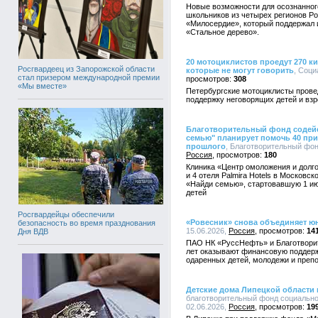
Новые возможности для осознанног
школьников из четырех регионов Р
«Милосердие», который поддержал 
«Стальное дерево».
20 мотоциклистов проедут 270 к
Росгвардеец из Запорожской области
которые не могут говорить
, Соци
стал призером международной премии
308
«Мы вместе»
Петербургские мотоциклисты прове
поддержку неговорящих детей и вз
Благотворительный фонд содейс
семью" планирует помочь 40 пр
прошлого
, Благотворительный фонд
Россия
180
Клиника «Центр омоложения и долго
и 4 отеля Palmira Hotels в Московс
«Найди семью», стартовавшую 1 ию
детей
Росгвардейцы обеспечили
«Ровесник» снова объединяет ю
безопасность во время празднования
15.06.2026,
Россия
14
Дня ВДВ
ПАО НК «РуссНефть» и Благотвори
лет оказывают финансовую поддерж
одаренных детей, молодежи и преп
Детские дома Липецкой области
благотворительный фонд социально
02.06.2026,
Россия
19