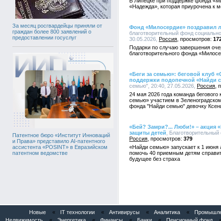
В Липецке при поддержке фонда «М
«Надежда», которая приурочена к 
За месяц росгвардейцы приняли от
Фонд «Милосердие» поздравил л
граждан более 800 заявлений о
благотворительный фонд социально
предоставлении госуслуг
30.05.2026,
Россия
17
Подарки по случаю завершения оче
благотворительного фонда «Милосе
«Беги за семью»: беговой клуб
поддержки подопечной «Найди 
семью", 20:40, 27.05.2026,
Россия
24 мая 2026 года команда бегового
семью» участием в Зеленоградско
фонда "Найди семью" девочку Ксен
«Бей? Замри?... Люби!» – акция
защиты детей
, Благотворительный 
Патентное бюро «Институт Инноваций
Россия
379
и Права» представило AI-патентного
«Найди семью» запускает к 1 июня 
ассистента «POSINT» в Евразийском
помочь 40 приемным детям справит
патентном ведомстве
будущее без страха
Новые
«
IT технологии
«
Антивирусы
«
Аналитика
«
Промышлен
Недвижимость
«
Энергетика
«
Финансы
«
Банки
«
Пенсионный фонд