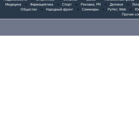
Медицина
«
Фармацевтика
«
Спорт
«
Реклама, PR
«
Деловое
«
Логи
Общество
«
Народный фронт
«
Семинары
«
РуНет, Web
«
Юб
Прочие со