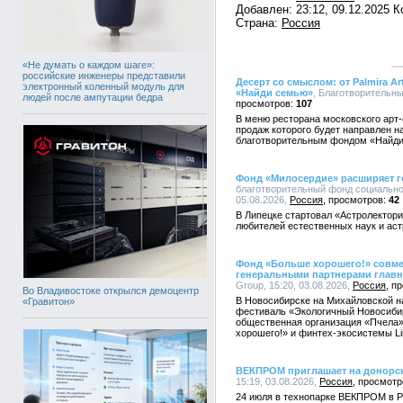
Добавлен: 23:12, 09.12.2025 
Страна:
Россия
«Не думать о каждом шаге»:
российские инженеры представили
Десерт со смыслом: от Palmira 
электронный коленный модуль для
«Найди семью»
, Благотворительны
людей после ампутации бедра
107
В меню ресторана московского арт-от
продаж которого будет направлен 
благотворительным фондом «Найд
Фонд «Милосердие» расширяет г
благотворительный фонд социально
05.08.2026,
Россия
42
В Липецке стартовал «Астролектори
любителей естественных наук и ас
Фонд «Больше хорошего!» совмест
генеральными партнерами главн
Group, 15:20, 03.08.2026,
Россия
Во Владивостоке открылся демоцентр
В Новосибирске на Михайловской н
«Гравитон»
фестиваль «Экологичный Новосиби
общественная организация «Пчела»
хорошего!» и финтех-экосистемы Li
ВЕКПРОМ приглашает на донорск
15:19, 03.08.2026,
Россия
24 июля в технопарке ВЕКПРОМ в Р