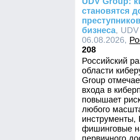
UDV Group: к
становятся д
преступников
бизнеса
, UDV
06.08.2026,
Ро
208
Российский ра
области кибе
Group отмечае
входа в кибер
повышает рис
любого масшта
инструменты,
фишинговые н
первичного до