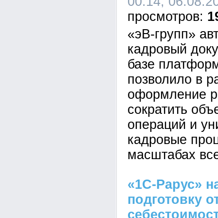
00:14, 06.08.2
1
«эВ-групп» ав
кадровый док
базе платформ
позволило в р
оформление р
сократить объ
операций и у
кадровые про
масштабах все
«1С-Рарус» н
подготовку о
себестоимост