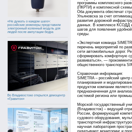
программы комплексного разв
(ПКРТИ) и комплексной схемы
Оба документа обеспечат стр
Ульяновска за счет оптимиза
развития дорожной инфрастру
«Не думать о каждом шаге»:
данных. В комплексе КСОДД 
российские инженеры представили
электронный коленный модуль для
шагов для появления удобной
людей после ампутации бедра
среды.
«Экспертная команда SIMETR
перечень мероприятий по раз
сети автомобильных дорог. Ре
сформировать комфортную сре
развиваться», — прокомменти
общественного транспорта S
Справочная информация:
SIMETRA – российский центр 
планирования и моделирован
продуктом компании является
предназначенная для анализа
Во Владивостоке открылся демоцентр
системой региона или промыш
«Гравитон»
Морской государственный уни
(Владивосток) – ведущий отр
России, формирующий компет
судового оборудования, муль
транспортной инфраструктуро
научная лаборатория простран
охватывают мониторинг и про