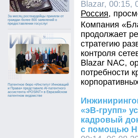
Blazar, 00:15, 
Россия
За месяц росгвардейцы приняли от
граждан более 800 заявлений о
Компания «Бл
предоставлении госуслуг
продолжает р
стратегию раз
контроля сете
Blazar NAC, о
потребности к
корпоративных
Патентное бюро «Институт Инноваций
и Права» представило AI-патентного
ассистента «POSINT» в Евразийском
патентном ведомстве
Инжиниринго
«эВ-групп» у
кадровый до
с помощью H