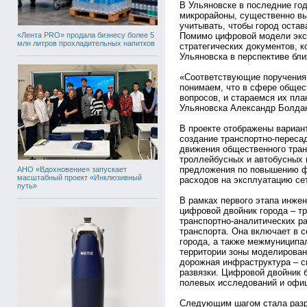
В Ульяновске в последние го
микрорайоны, существенно вы
учитывать, чтобы город оста
«Лента PRO» продала бизнесу более 5
Помимо цифровой модели экс
млн литров прохладительных напитков
стратегических документов, к
Ульяновска в перспективе бли
«Соответствующие поручения
понимаем, что в сфере общес
вопросов, и стараемся их пла
Ульяновска Александр Болда
В проекте отображены вариа
создание транспортно-переса
движения общественного транс
троллейбусных и автобусных
предложения по повышению ф
АНО «Вдохновение» запускает
масштабный проект «Инклюзивный
расходов на эксплуатацию се
путь»
В рамках первого этапа инже
цифровой двойник города – 
транспортно-аналитических р
транспорта. Она включает в 
города, а также межмуницип
территории зоны моделирован
дорожная инфраструктура – с
развязки. Цифровой двойник 
полевых исследований и офиц
Следующим шагом стала разр