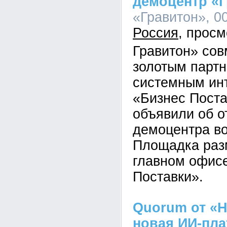
демоцентр «
«Гравитон», 00
Россия
Гравитон» сов
золотым парт
системным ин
«Бизнес Пост
объявили об о
демоцентра во
Площадка раз
главном офис
Поставки».
Quorum от «Н
новая ИИ-пл