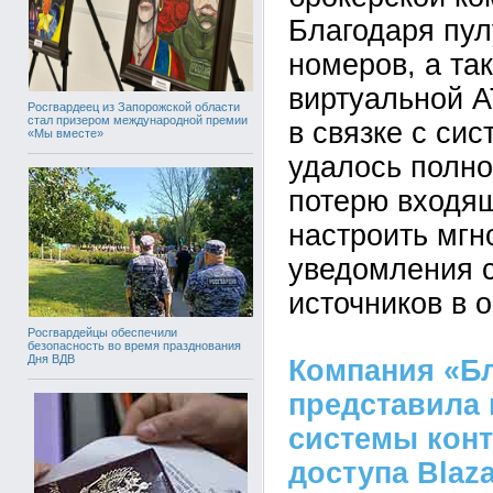
Благодаря пу
номеров, а та
виртуальной 
Росгвардеец из Запорожской области
стал призером международной премии
в связке с си
«Мы вместе»
удалось полно
потерю входящ
настроить мг
уведомления 
источников в 
Росгвардейцы обеспечили
безопасность во время празднования
Дня ВДВ
Компания «Б
представила
системы конт
доступа Blaza