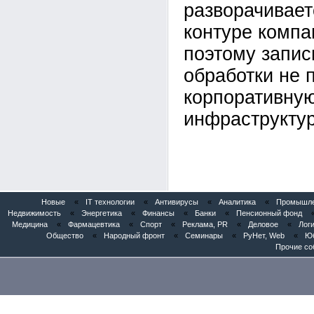
разворачивает
контуре компан
поэтому запис
обработки не 
корпоративну
инфраструктур
Новые
«
IT технологии
«
Антивирусы
«
Аналитика
«
Промышлен
Недвижимость
«
Энергетика
«
Финансы
«
Банки
«
Пенсионный фонд
Медицина
«
Фармацевтика
«
Спорт
«
Реклама, PR
«
Деловое
«
Логи
Общество
«
Народный фронт
«
Семинары
«
РуНет, Web
«
Юб
Прочие со