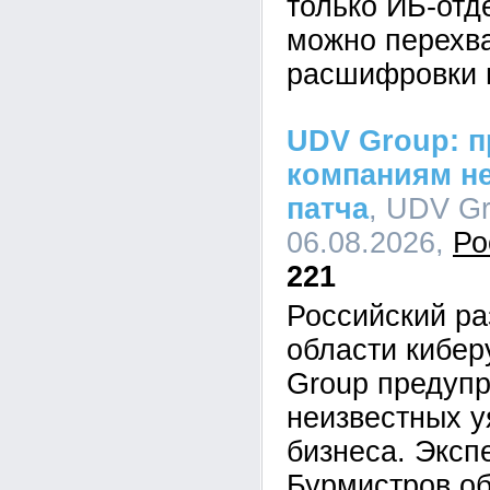
только ИБ-отд
можно перехва
расшифровки 
UDV Group: п
компаниям не
патча
, UDV Gr
06.08.2026,
Ро
221
Российский ра
области кибе
Group предупр
неизвестных у
бизнеса. Эксп
Бурмистров об