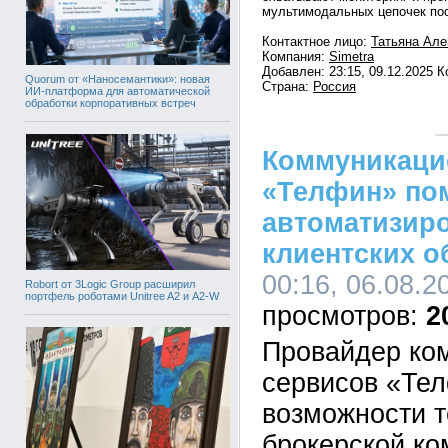
мультимодальных цепочек пос
Контактное лицо:
Татьяна Але
Компания:
Simetra
Добавлен: 23:15, 09.12.2025 
Quorum от «Наносемантики»: новая
Страна:
Россия
ИИ-платформа для автоматической
обработки корпоративных встреч
Коммуникаци
«Телфин» по
автоматизир
клиентских 
00:16, 06.08.2
Robort от 3Logic Group расширил
портфель роботами Unitree A2 и A2-W
2
Провайдер ко
сервисов «Те
возможности т
брокерской ко