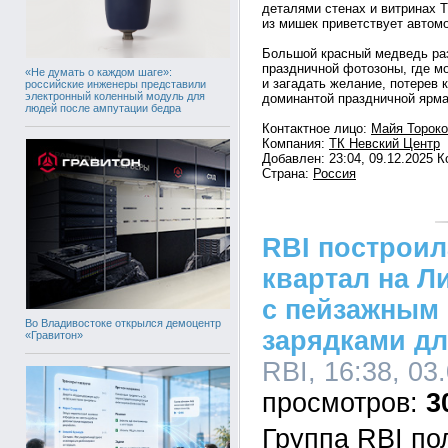
деталями стенах и витринах Т
из мишек приветствует автомо
Большой красный медведь раз
праздничной фотозоны, где мо
«Не думать о каждом шаге»:
и загадать желание, потерев к
российские инженеры представили
электронный коленный модуль для
доминантой праздничной ярма
людей после ампутации бедра
Контактное лицо:
Майя Тороко
Компания:
ТК Невский Центр
Добавлен: 23:04, 09.12.2025 
Страна:
Россия
RBI построи
квартал на Л
с пейзажным 
Во Владивостоке открылся демоцентр
зарядками д
«Гравитон»
RBI, 16:38, 03
3
Группа RBI п