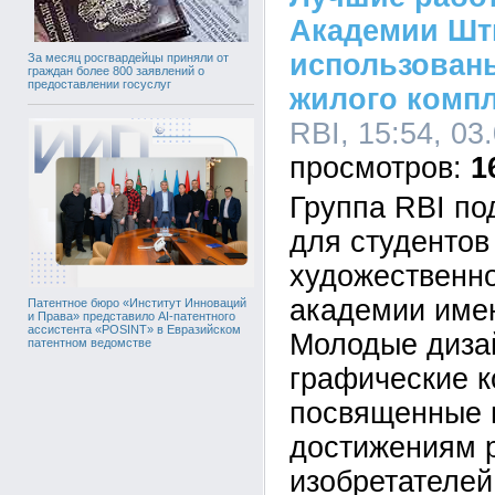
Академии Шт
использован
За месяц росгвардейцы приняли от
граждан более 800 заявлений о
предоставлении госуслуг
жилого компл
RBI, 15:54, 03
1
Группа RBI по
для студентов
художественн
академии имен
Патентное бюро «Институт Инноваций
и Права» представило AI-патентного
ассистента «POSINT» в Евразийском
Молодые диза
патентном ведомстве
графические к
посвященные
достижениям р
изобретателей