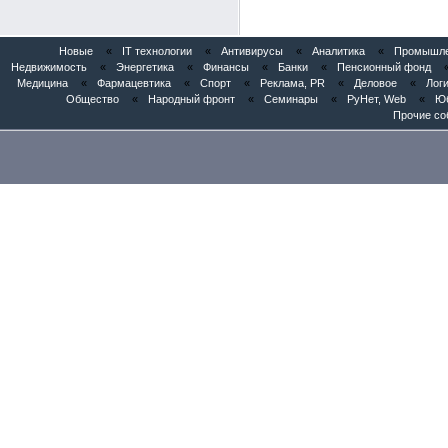
Новые
«
IT технологии
«
Антивирусы
«
Аналитика
«
Промышлен
Недвижимость
«
Энергетика
«
Финансы
«
Банки
«
Пенсионный фонд
Медицина
«
Фармацевтика
«
Спорт
«
Реклама, PR
«
Деловое
«
Логи
Общество
«
Народный фронт
«
Семинары
«
РуНет, Web
«
Юб
Прочие со