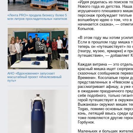
«Идея родилась из поисков т
Нового года из детства. Наша
игрушечного плюшевого мишки,
персонаж пробуждает теплые 
«Лента PRO» продала бизнесу более 5
млн литров прохладительных напитков
волшебную идею о том, что в
начинается сказка», — отмети
Копылов.
«В этом году мы хотим усили
Если в прошлом году мишка т
теперь он «путешествует» по
(театру, музею, ярмарке) и п
путешествие», — добавляет К
Каждая витрина — это отдель
красный мишка ищет сюрпризы
сказочных сообщников перево
АНО «Вдохновение» запускает
масштабный проект «Инклюзивный
Времени». Косолапые герои д
путь»
представленных в «Невском ц
рассматривает афишу, а уже 
в ожидании праздничного пред
себе подобного, только гигант
герой путешествует в окруже
Выжанова» окружил мишек те
Togas, помимо основных перс
конь, летящий ввысь среди од
тоже появляются другие герои
Горбунок.
Маленьких и больших жителей