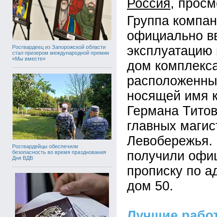
Россия
Группа компа
официально в
эксплуатацию
Росгвардеец из Запорожской области
стал призером международной премии
«Мы вместе»
дом комплекс
расположенный
носящей имя 
Германа Титов
главных магис
Левобережья.
Росгвардейцы обеспечили
получили офи
безопасность во время празднования
Дня ВДВ
прописку по а
дом 50.
Лучшие рабо