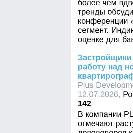
более чем вдв
тренды обсуди
конференции 
сегмент. Инди
оценке для ба
Застройщики
работу над н
квартирогра
Plus Developme
12.07.2026,
Ро
142
В компании P
отмечают рас
девелоперов к