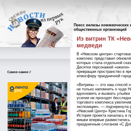
Пресс релизы коммерческих 
Пресс-релизы
//
общественных организаций
Из витрин ТК «Нев
медведи
В «Невском центре» стартова
комплекс представил обновлё
которых стала отдельной ска
Десятки персонажей «ожили» н
превращая пространство в яр
Самое-самое
//
атмосферу праздничной город
«Витрины — это наш способ о
не только напомнить о чуде Н
вдохновить и вызвать улыбки 
усилия не проходят бесследн
торгового комплекса увеличи
экспозиции», — подчеркнула 
«Невский Центр» Кристина Го
История проекта началась в 
мишки впервые разместились 
праздничным слоганом «С До