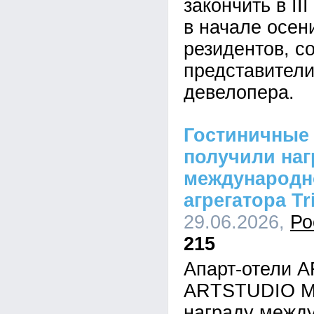
закончить в II
в начале осен
резидентов, с
представители
девелопера.
Гостиничные
получили наг
международн
агрегатора Tr
29.06.2026,
Ро
215
Апарт-отели 
ARTSTUDIO M
награду между