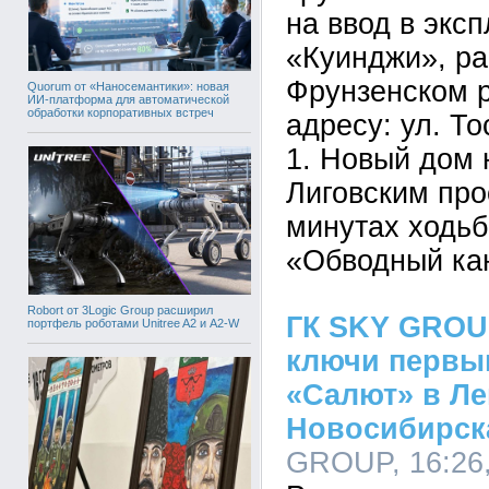
на ввод в экс
«Куинджи», ра
Фрунзенском р
Quorum от «Наносемантики»: новая
ИИ-платформа для автоматической
обработки корпоративных встреч
адресу: ул. Тос
1. Новый дом 
Лиговским про
минутах ходьб
«Обводный ка
Robort от 3Logic Group расширил
ГК SKY GROU
портфель роботами Unitree A2 и A2-W
ключи первы
«Салют» в Л
Новосибирск
GROUP, 16:26,