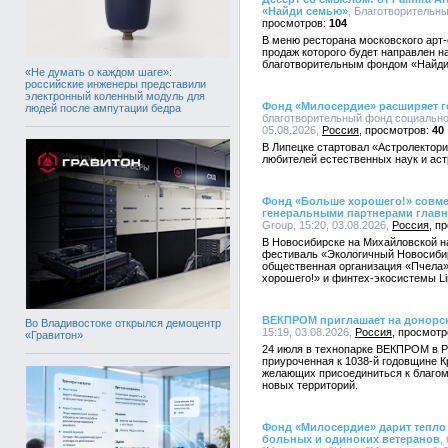
«Найди семью»
, Благотворительны
104
В меню ресторана московского арт-от
продаж которого будет направлен 
благотворительным фондом «Найд
«Не думать о каждом шаге»:
российские инженеры представили
электронный коленный модуль для
Фонд «Милосердие» расширяет г
людей после ампутации бедра
благотворительный фонд социально
05.08.2026,
Россия
40
В Липецке стартовал «Астролектори
любителей естественных наук и ас
Фонд «Больше хорошего!» совмест
генеральными партнерами главн
Group, 15:20, 03.08.2026,
Россия
В Новосибирске на Михайловской н
фестиваль «Экологичный Новосиби
общественная организация «Пчела»
хорошего!» и финтех-экосистемы Li
ВЕКПРОМ приглашает на донорск
Во Владивостоке открылся демоцентр
15:19, 03.08.2026,
Россия
«Гравитон»
24 июля в технопарке ВЕКПРОМ в Р
приуроченная к 1038-й годовщине 
желающих присоединиться к благому
новых территорий.
Фонд «Милосердие» дарит тепло 
больных и одиноких ветеранов
,