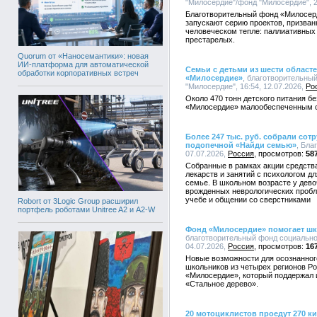
"Милосердие"/фонд "Милосердие", 2
Благотворительный фонд «Милосер
запускают серию проектов, призван
человеческом тепле: паллиативных
престарелых.
Quorum от «Наносемантики»: новая
ИИ-платформа для автоматической
Семьи с детьми из шести област
обработки корпоративных встреч
«Милосердие»
, благотворительны
"Милосердие", 16:54, 12.07.2026,
Ро
Около 470 тонн детского питания б
«Милосердие» малообеспеченным с
Более 247 тыс. руб. собрали сот
подопечной «Найди семью»
, Бла
07.07.2026,
Россия
58
Собранные в рамках акции средства
лекарств и занятий с психологом д
семье. В школьном возрасте у дево
врожденных неврологических пробл
учебе и общении со сверстниками
Robort от 3Logic Group расширил
портфель роботами Unitree A2 и A2-W
Фонд «Милосердие» помогает ш
благотворительный фонд социально
04.07.2026,
Россия
16
Новые возможности для осознанног
школьников из четырех регионов Р
«Милосердие», который поддержал 
«Стальное дерево».
20 мотоциклистов проедут 270 к