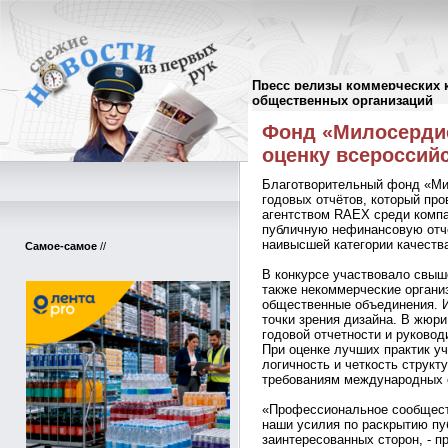
Пресс релизы коммерческих 
Пресс-релизы
//
общественных организаций
Фонд «Милосерди
оценку всероссийс
Благотворительный фонд «Ми
годовых отчётов, который пр
агентством RAEX среди компан
публичную нефинансовую отчё
наивысшей категории качества
Самое-самое
//
В конкурсе участвовало свыш
также некоммерческие организ
общественные объединения. И
точки зрения дизайна. В жюри
годовой отчетности и руково
При оценке лучших практик у
логичность и четкость структ
требованиям международных 
«Профессиональное сообществ
наши усилия по раскрытию пу
заинтересованных сторон, - 