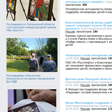
которые не могут говорить
, Соци
308
Петербургские мотоциклисты прове
поддержку неговорящих детей и вз
Благотворительный фонд содейс
Росгвардеец из Запорожской области
семью" планирует помочь 40 пр
стал призером международной премии
прошлого
, Благотворительный фонд
«Мы вместе»
Россия
180
Клиника «Центр омоложения и долго
и 4 отеля Palmira Hotels в Московс
«Найди семью», стартовавшую 1 ию
детей
«Ровесник» снова объединяет ю
15.06.2026,
Россия
14
ПАО НК «РуссНефть» и Благотвори
лет оказывают финансовую поддерж
одаренных детей, молодежи и преп
Росгвардейцы обеспечили
безопасность во время празднования
Детские дома Липецкой области
Дня ВДВ
благотворительный фонд социально
02.06.2026,
Россия
19
В Липецке при поддержке фонда «М
«Надежда», которая приурочена к 
Фонд «Милосердие» поздравил л
благотворительный фонд социально
30.05.2026,
Россия
17