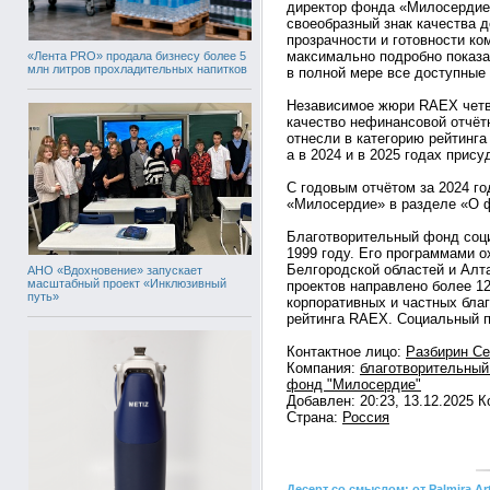
директор фонда «Милосердие»
своеобразный знак качества д
прозрачности и готовности к
максимально подробно показа
«Лента PRO» продала бизнесу более 5
млн литров прохладительных напитков
в полной мере все доступные
Независимое жюри RAEX четв
качество нефинансовой отчётн
отнесли в категорию рейтинга
а в 2024 и в 2025 годах прис
С годовым отчётом за 2024 г
«Милосердие» в разделе «О 
Благотворительный фонд соц
1999 году. Его программами 
Белгородской областей и Алта
АНО «Вдохновение» запускает
масштабный проект «Инклюзивный
проектов направлено более 1
путь»
корпоративных и частных бла
рейтинга RAEX. Социальный 
Контактное лицо:
Разбирин Се
Компания:
благотворительный
фонд "Милосердие"
Добавлен: 20:23, 13.12.2025 
Страна:
Россия
Десерт со смыслом: от Palmira 