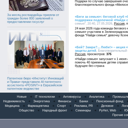
Подарки по случаю завершения оче
благотворительного фонда «Милосе
За месяц росгвардейцы приняли от
«Беги за семью»: беговой клуб
граждан более 800 заявлений о
поддержки подопечной «Найди 
предоставлении госуслуг
семью", 20:40, 27.05.2026,
Россия
24 мая 2026 года команда бегового
семью» участием в Зеленоградско
фонда "Найди семью" девочку Ксен
«Бей? Замри?... Люби!» – акция
защиты детей
, Благотворительный 
Россия
375
«Найди семью» запускает к 1 июня 
помочь 40 приемным детям справит
будущее без страха
Патентное бюро «Институт Инноваций
и Права» представило AI-патентного
ассистента «POSINT» в Евразийском
патентном ведомстве
Новые
«
IT технологии
«
Антивирусы
«
Аналитика
«
Промышлен
Недвижимость
«
Энергетика
«
Финансы
«
Банки
«
Пенсионный фонд
Медицина
«
Фармацевтика
«
Спорт
«
Реклама, PR
«
Деловое
«
Логи
Общество
«
Народный фронт
«
Семинары
«
РуНет, Web
«
Юб
Прочие со