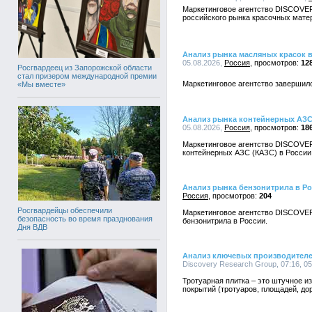
Маркетинговое агентство DISCOVE
российского рынка красочных мате
Анализ рынка масляных красок 
05.08.2026,
Россия
12
Росгвардеец из Запорожской области
стал призером международной премии
Маркетинговое агентство завершил
«Мы вместе»
Анализ рынка контейнерных АЗС
05.08.2026,
Россия
18
Маркетинговое агентство DISCOVE
контейнерных АЗС (КАЗС) в России
Анализ рынка бензонитрила в Р
Россия
204
Росгвардейцы обеспечили
Маркетинговое агентство DISCOVE
безопасность во время празднования
бензонитрила в России.
Дня ВДВ
Анализ ключевых производителе
Discovery Research Group, 07:16, 0
Тротуарная плитка – это штучное и
покрытий (тротуаров, площадей, дор