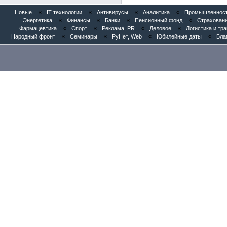
Новые
«
IT технологии
«
Антивирусы
«
Аналитика
«
Промышленность
Энергетика
«
Финансы
«
Банки
«
Пенсионный фонд
«
Страхован
Фармацевтика
«
Спорт
«
Реклама, PR
«
Деловое
«
Логистика и тр
Народный фронт
«
Семинары
«
РуНет, Web
«
Юбилейные даты
«
Бла