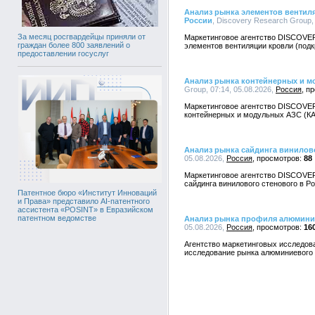
Анализ рынка элементов вентил
России
, Discovery Research Group,
За месяц росгвардейцы приняли от
Маркетинговое агентство DISCOVE
граждан более 800 заявлений о
элементов вентиляции кровли (подк
предоставлении госуслуг
Анализ рынка контейнерных и м
Group, 07:14, 05.08.2026,
Россия
Маркетинговое агентство DISCOVE
контейнерных и модульных АЗС (КА
Анализ рынка сайдинга винилов
05.08.2026,
Россия
88
Маркетинговое агентство DISCOVE
сайдинга винилового стенового в Ро
Патентное бюро «Институт Инноваций
и Права» представило AI-патентного
ассистента «POSINT» в Евразийском
патентном ведомстве
Анализ рынка профиля алюмини
05.08.2026,
Россия
16
Агентство маркетинговых исследо
исследование рынка алюминиевого 