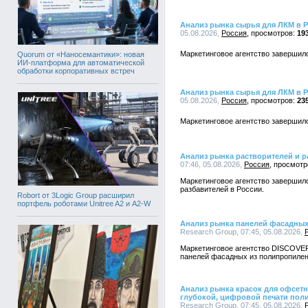
Анализ рынка сырья для ЛКМ в 
05.08.2026,
Россия
19
Маркетинговое агентство завершил
Quorum от «Наносемантики»: новая
ИИ-платформа для автоматической
обработки корпоративных встреч
Анализ рынка сырья для ЛКМ в 
05.08.2026,
Россия
23
Маркетинговое агентство завершил
Анализ рынка растворителей и р
07:46, 05.08.2026,
Россия
Маркетинговое агентство завершил
разбавителей в России.
Robort от 3Logic Group расширил
портфель роботами Unitree A2 и A2-W
Анализ рынка панелей фасадных
Research Group, 07:45, 05.08.2026,
Маркетинговое агентство DISCOVE
панелей фасадных из полипропилен
Анализ рынка красок для офсетн
глубокой, цифровой печати пол
Research Group, 07:45, 05.08.2026,