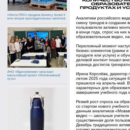
«Лента PRO» продала бизнесу более 5
Аналитики российского ви
млн литров прохладительных напитков
смену трендов в создании в
пользователи активно монти
в конце года, спрос на них
образовательным видео, нап
Переломный момент наступ
бизнес-элементов (рамки и
продукте или услуге) и об
деловой контент пошел вниз
разница достигла трехкрат
АНО «Вдохновение» запускает
Ирина Королёва, директор 
масштабный проект «Инклюзивный
летом 2025 года ситуация 
путь»
пришелся на апрель-май. В
характерных для образоват
завершения учебного года и
Резкий рост спроса на обр
со стартом нового учебного
данным аналитиков «Мовав
видео — школьные учителя 
существенная доля пользов
Декабрь традиционно актив
готовят видеопрезентации 