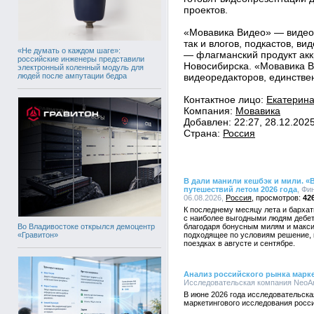
проектов.
«Мовавика Видео» — видеор
так и влогов, подкастов, в
«Не думать о каждом шаге»:
— флагманский продукт ак
российские инженеры представили
Новосибирска. «Мовавика В
электронный коленный модуль для
людей после ампутации бедра
видеоредакторов, единстве
Контактное лицо:
Екатерин
Компания:
Мовавика
Добавлен: 22:27, 28.12.202
Страна:
Россия
В дали манили кешбэк и мили. «
путешествий летом 2026 года
, Фи
06.08.2026,
Россия
42
К последнему месяцу лета и бархат
с наиболее выгодными людям дебет
Во Владивостоке открылся демоцентр
благодаря бонусным милям и макси
«Гравитон»
подходящее по условиям решение, 
поездках в августе и сентябре.
Анализ российского рынка маркетп
Исследовательская компания NeoAnal
В июне 2026 года исследовательска
маркетингового исследования росс