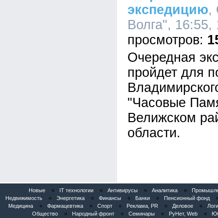
экспедицию
,
Волга", 16:55,
1
Очередная экс
пройдет для п
Владимирског
"Часовые Памя
Велижском ра
области.
Новые
«
IT технологии
«
Антивирусы
«
Аналитика
«
Промышлен
Недвижимость
«
Энергетика
«
Финансы
«
Банки
«
Пенсионный фонд
Медицина
«
Фармацевтика
«
Спорт
«
Реклама, PR
«
Деловое
«
Логи
Общество
«
Народный фронт
«
Семинары
«
РуНет, Web
«
Юб