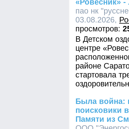
«Ровесник» - 
пао нк "руссне
03.08.2026,
Ро
2
В Детском оз
центре «Ровес
расположенно
районе Сарато
стартовала тр
оздоровитель
Была война:
поисковики в
Памяти из См
ООО "Энергосб