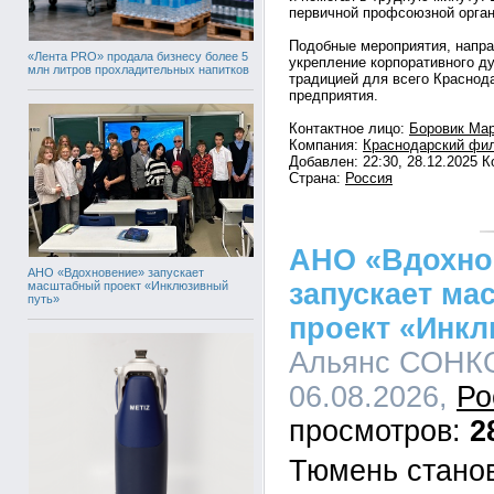
первичной профсоюзной орган
Подобные мероприятия, напра
«Лента PRO» продала бизнесу более 5
укрепление корпоративного д
млн литров прохладительных напитков
традицией для всего Краснод
предприятия.
Контактное лицо:
Боровик Мар
Компания:
Краснодарский фи
Добавлен: 22:30, 28.12.2025 
Страна:
Россия
АНО «Вдохно
АНО «Вдохновение» запускает
запускает м
масштабный проект «Инклюзивный
путь»
проект «Инк
Альянс СОНКО
06.08.2026,
Ро
2
Тюмень стано