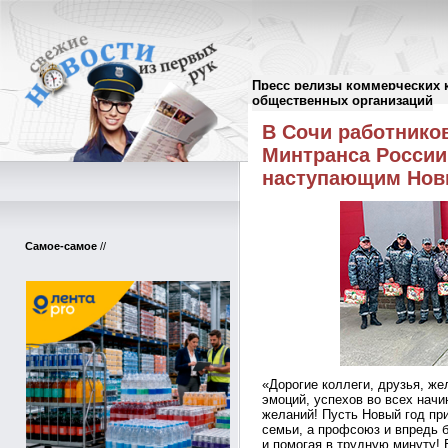
Пресс релизы коммерческих 
Пресс-релизы
//
общественных организаций
В Сочи работнико
Минтранса России
наступающим Нов
Самое-самое
//
«Дорогие коллеги, друзья, же
эмоций, успехов во всех нач
желаний! Пусть Новый год пр
семьи, а профсоюз и впредь 
и помогая в трудную минуту! 