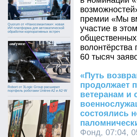
в номинации 
возможностей
премии «Мы вм
Quorum от «Наносемантики»: новая
участие в это
ИИ-платформа для автоматической
обработки корпоративных встреч
общественных
волонтёрства
60 тысяч заяво
«Путь возвр
продолжает 
Robort от 3Logic Group расширил
портфель роботами Unitree A2 и A2-W
ветеранам и 
военнослужа
состоялись 
паломническ
Фонд, 07:04, 0