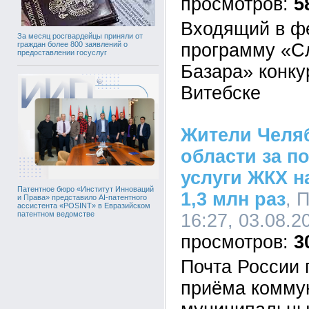
5
Входящий в ф
За месяц росгвардейцы приняли от
программу «С
граждан более 800 заявлений о
предоставлении госуслуг
Базара» конку
Витебске
Жители Челя
области за п
услуги ЖКХ н
Патентное бюро «Институт Инноваций
1,3 млн раз
, 
и Права» представило AI-патентного
ассистента «POSINT» в Евразийском
патентном ведомстве
16:27, 03.08.2
3
Почта России 
приёма комму