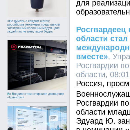
для реализаци
образовательн
«Не думать о каждом шаге»:
российские инженеры представили
Росгвардеец 
электронный коленный модуль для
людей после ампутации бедра
области стал
международн
вместе»
, Упр
Росгвардии по
области, 08:01
Россия
Военнослужащ
Во Владивостоке открылся демоцентр
«Гравитон»
Росгвардии по
области млад
Эдуард Ю. зан