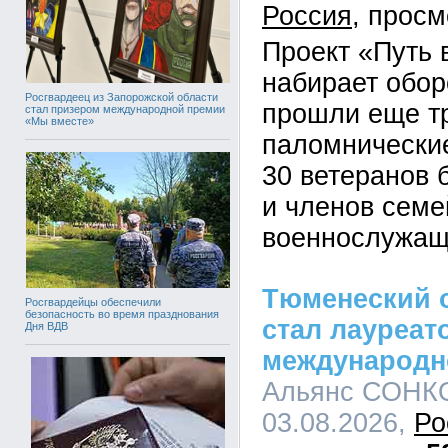
Россия
Проект «Путь
набирает обор
Росгвардеец из Запорожской области
прошли еще т
стал призером международной премии
«Мы вместе»
паломнические
30 ветеранов 
и членов семе
военнослужащ
Тюменеский 
Росгвардейцы обеспечили
безопасность во время празднования
стал лауреат
Дня ВДВ
международн
Альянс СОНКО
03.08.2026,
Ро