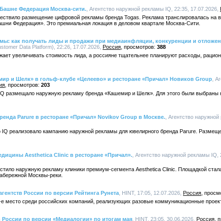
 Башне Федерация Москва-сити.
, Агентство наружной рекламы IQ, 22:35, 17.07.2026,
уществило размещение цифровой рекламы бренда Togas. Реклама транслировалась на 
ашни Федерация». Это премиальная локация в деловом квартале Москва-Сити.
амы: как получать лиды и продажи при медиаинфляции, конкуренции и отложе
omer Data Platform), 22:26, 17.07.2026,
Россия
388
жает увеличивать стоимость лида, а россияне тщательнее планируют расходы, раци
мир и Шелк» в гольф-клубе «Целеево» и ресторане «Причал» Новиков Group
, А
ия
203
о IQ размещало наружную рекламу бренда «Кашемир и Шелк». Для этого были выбраны
енда Parure в ресторане «Причал» Novikov Group в Москве.
, Агентство наружной 
во IQ реализовало кампанию наружной рекламы для ювелирного бренда Parure. Размещ
дицины Aesthetica Clinic в ресторане «Причал».
, Агентство наружной рекламы IQ, 
естило наружную рекламу клиники премиум-сегмента Aesthetica Clinic. Площадкой ста
набережной Москвы-реки.
агентств России по версии Рейтинга Рунета
, HINT, 17:05, 12.07.2026,
Россия
-е место среди российских компаний, реализующих разовые коммуникационные проек
в России по версии «Медиалогии» по итогам мая
, HINT, 23:05, 30.06.2026,
Россия