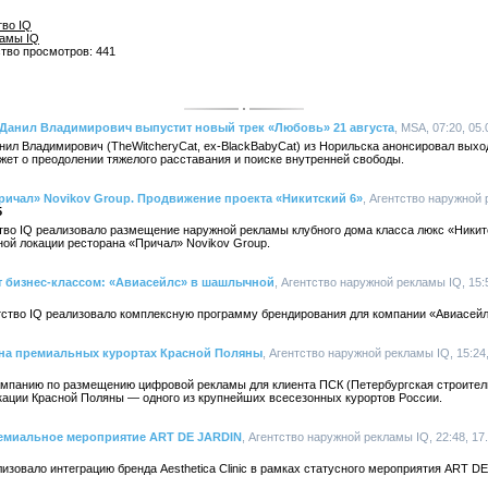
тво IQ
ламы IQ
ство просмотров: 441
 Данил Владимирович выпустит новый трек «Любовь» 21 августа
, MSA, 07:20, 05
ил Владимирович (TheWitcheryCat, ех-BlackBabyCat) из Норильска анонсировал выход
ажет о преодолении тяжелого расставания и поиске внутренней свободы.
ричал» Novikov Group. Продвижение проекта «Никитский 6»
, Агентство наружной 
5
ство IQ реализовало размещение наружной рекламы клубного дома класса люкс «Никит
ой локации ресторана «Причал» Novikov Group.
ёт бизнес-классом: «Авиасейлс» в шашлычной
, Агентство наружной рекламы IQ, 15:
нтство IQ реализовало комплексную программу брендирования для компании «Авиасейл
 на премиальных курортах Красной Поляны
, Агентство наружной рекламы IQ, 15:24
кампанию по размещению цифровой рекламы для клиента ПСК (Петербургская строител
ации Красной Поляны — одного из крупнейших всесезонных курортов России.
премиальное мероприятие ART DE JARDIN
, Агентство наружной рекламы IQ, 22:48, 17
лизовало интеграцию бренда Aesthetica Clinic в рамках статусного мероприятия ART D