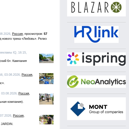
.08.2026,
Россия
57
 нового трека «Любовь». Релиз
рекламы IQ, 16:15,
ский 6». Кампания
56, 03.08.2026,
Россия
с».
, 03.08.2026,
Россия
ьная компания).
.07.2026,
Россия
E JARDIN.