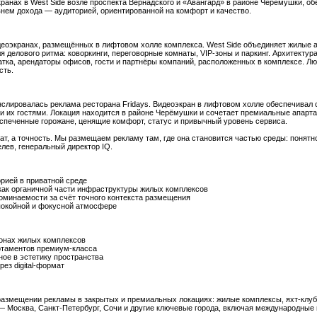
ранах в West Side возле проспекта Вернадского и «Авангард» в районе Черемушки, об
нем дохода — аудиторией, ориентированной на комфорт и качество.
видеоэкранах, размещённых в лифтовом холле комплекса. West Side объединяет жилые
я делового ритма: коворкинги, переговорные комнаты, VIP-зоны и паркинг. Архитекту
тка, арендаторы офисов, гости и партнёры компаний, расположенных в комплексе. Лю
сть.
слировалась реклама ресторана Fridays. Видеоэкран в лифтовом холле обеспечивал 
и их гостями. Локация находится в районе Черёмушки и сочетает премиальные апарт
спеченные горожане, ценящие комфорт, статус и привычный уровень сервиса.
ат, а точность. Мы размещаем рекламу там, где она становится частью среды: понятно
лев, генеральный директор IQ.
рией в приватной среде
как органичной части инфраструктуры жилых комплексов
минаемости за счёт точного контекста размещения
окойной и фокусной атмосфере
онах жилых комплексов
артаментов премиум-класса
ое в эстетику пространства
ез digital-формат
размещении рекламы в закрытых и премиальных локациях: жилые комплексы, яхт-клубы
 Москва, Санкт-Петербург, Сочи и другие ключевые города, включая международные н