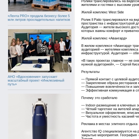
Ролики транслировались на видеоэк
жителями и гостями с высоким уров
Жилой комплекс West Side
«Лента PRO» продала бизнесу более 5
млн литров прохладительных напитков
Ролик Il Patio транслировался на 
пространства с инфраструктурой дл
Аудитория — жители высокого доста
которых важны комфорт и приватно
Жилой комплекс «Авангард»
В жилом комплексе «Авангард» тран
аудиторией — жителями комплекса 
инфраструктурой. Аудитория — обе
«В таких проектах главное — не охв
нужной аудиторией», — Сергей Кисе
Результаты
АНО «Вдохновение» запускает
— Прямой контакт с целевой аудито
масштабный проект «Инклюзивный
— Закрепление образа ресторанов 
путь»
— Повышение вовлечённости и запо
— Эффективная коммуникация в сп
Почему это сработало
— Indoor-размещение в ключевых з
— Чёткий таргетинг на жителей ап
— Визуальное оформление, вписанн
— Частота и уместность касаний чер
Реклама в местах элитного отдыха
Агентство IQ специализируется на 
закрытые мероприятия. География —
Турция.