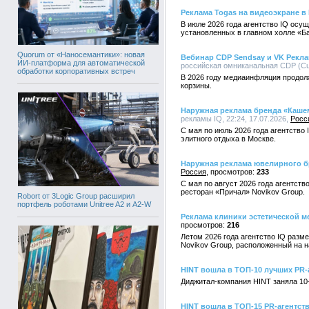
Реклама Togas на видеоэкране в
В июле 2026 года агентство IQ ос
установленных в главном холле «Б
Quorum от «Наносемантики»: новая
Вебинар CDP Sendsay и VK Рекл
ИИ-платформа для автоматической
российская омниканальная CDP (Cust
обработки корпоративных встреч
В 2026 году медиаинфляция продол
корзины.
Наружная реклама бренда «Каше
рекламы IQ, 22:24, 17.07.2026,
Росс
С мая по июль 2026 года агентств
элитного отдыха в Москве.
Наружная реклама ювелирного бр
Россия
233
С мая по август 2026 года агентст
ресторан «Причал» Novikov Group.
Robort от 3Logic Group расширил
портфель роботами Unitree A2 и A2-W
Реклама клиники эстетической ме
216
Летом 2026 года агентство IQ разм
Novikov Group, расположенный на 
HINT вошла в ТОП-10 лучших PR-
Диджитал-компания HINT заняла 10
HINT вошла в ТОП-15 PR-агентст