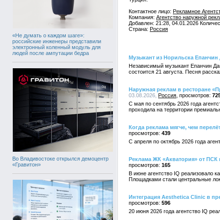
Контактное лицо:
Рекламное Агентс
Компания:
Агентство наружной рек
Добавлен: 21:28, 04.01.2026 Количе
Страна:
Россия
«Не думать о каждом шаге»:
российские инженеры представили
электронный коленный модуль для
людей после ампутации бедра
Музыкант из Норильска Епанчин
Независимый музыкант Епанчин Дан
состоится 21 августа. Песня расск
Наружная реклам в ресторане «П
03.08.2026,
Россия
72
С мая по сентябрь 2026 года агент
проходила на территории премиальн
Когда реклама мягче, чем перел
439
С апреля по октябрь 2026 года аге
Во Владивостоке открылся демоцентр
Реклама ЖК «Акватория» от ПСК
«Гравитон»
165
В июне агентство IQ реализовало 
Площадками стали центральные лок
Интеграция Aesthetica Clinic в 
596
20 июня 2026 года агентство IQ реа