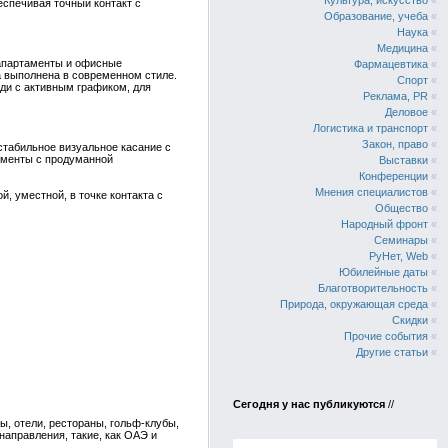
Культура, искусство
«
еспечивая точный контакт с
Образование, учеба
«
Наука
«
Медицина
«
 апартаменты и офисные
Фармацевтика
«
ра выполнена в современном стиле.
Спорт
«
ди с активным графиком, для
Реклама, PR
«
Деловое
«
Логистика и транспорт
«
Закон, право
«
стабильное визуальное касание с
аменты с продуманной
Выставки
«
Конференции
«
Мнения специалистов
«
й, уместной, в точке контакта с
Общество
«
Народный фронт
«
Семинары
«
РуНет, Web
«
Юбилейные даты
«
Благотворительность
«
Природа, окружающая среда
«
Скидки
«
Прочие события
«
Другие статьи
«
Сегодня у нас публикуются
//
, отели, рестораны, гольф-клубы,
аправления, такие, как ОАЭ и