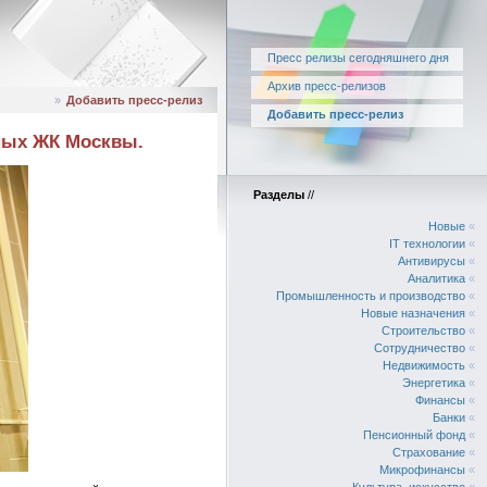
Пресс релизы сегодняшнего дня
Архив пресс-релизов
»
Добавить пресс-релиз
Добавить пресс-релиз
тных ЖК Москвы.
Разделы
//
Новые
«
IT технологии
«
Антивирусы
«
Аналитика
«
Промышленность и производство
«
Новые назначения
«
Строительство
«
Сотрудничество
«
Недвижимость
«
Энергетика
«
Финансы
«
Банки
«
Пенсионный фонд
«
Страхование
«
Микрофинансы
«