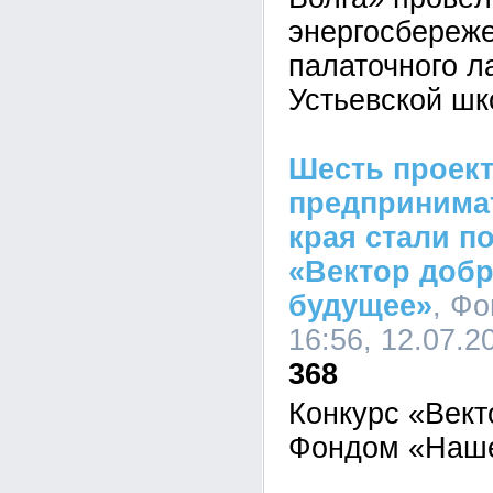
энергосбереж
палаточного л
Устьевской шк
Шесть проек
предпринимат
края стали п
«Вектор доб
будущее»
, Ф
16:56, 12.07.2
368
Конкурс «Вект
Фондом «Наше