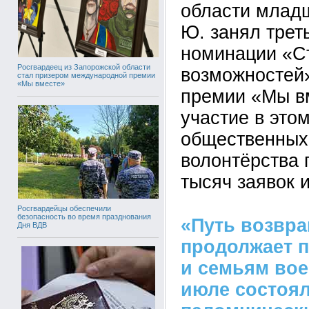
области млад
Ю. занял трет
номинации «С
Росгвардеец из Запорожской области
возможностей
стал призером международной премии
«Мы вместе»
премии «Мы вм
участие в это
общественных
волонтёрства 
тысяч заявок и
Росгвардейцы обеспечили
безопасность во время празднования
«Путь возвр
Дня ВДВ
продолжает п
и семьям во
июле состоя