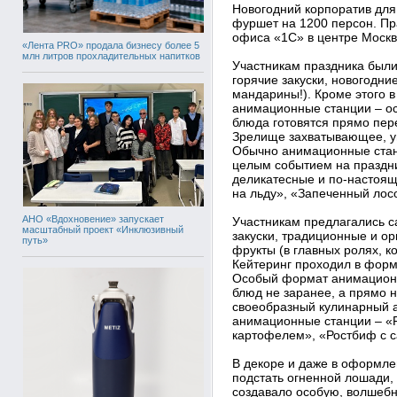
Новогодний корпоратив дл
фуршет на 1200 персон. Пр
офиса «1С» в центре Москв
«Лента PRO» продала бизнесу более 5
млн литров прохладительных напитков
Участникам праздника был
горячие закуски, новогодни
мандарины!). Кроме этого 
анимационные станции – ос
блюда готовятся прямо пер
Зрелище захватывающее, у
Обычно анимационные стан
целым событием на праздн
деликатесные и по-настоя
на льду», «Запеченный лос
АНО «Вдохновение» запускает
Участникам предлагались 
масштабный проект «Инклюзивный
закуски, традиционные и о
путь»
фрукты (в главных ролях, к
Кейтеринг проходил в фор
Особый формат анимационн
блюд не заранее, а прямо н
своеобразный кулинарный 
анимационные станции – «Р
картофелем», «Ростбиф с 
В декоре и даже в оформле
подстать огненной лошади,
создавало особую, волшеб