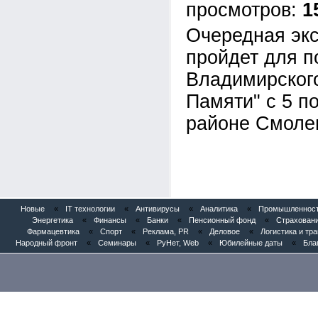
1
Очередная экс
пройдет для п
Владимирског
Памяти" с 5 п
районе Смолен
Новые
«
IT технологии
«
Антивирусы
«
Аналитика
«
Промышленность
Энергетика
«
Финансы
«
Банки
«
Пенсионный фонд
«
Страхован
Фармацевтика
«
Спорт
«
Реклама, PR
«
Деловое
«
Логистика и тр
Народный фронт
«
Семинары
«
РуНет, Web
«
Юбилейные даты
«
Бла