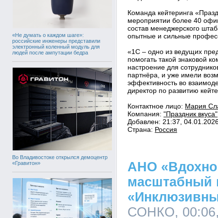
Команда кейтеринга «Празд
мероприятии более 40 офиц
состав менеджерского штаб
«Не думать о каждом шаге»:
опытные и сильные профес
российские инженеры представили
электронный коленный модуль для
«1С – одно из ведущих пре
людей после ампутации бедра
помогать такой знаковой к
настроение для сотруднико
партнёра, и уже имели воз
эффективность во взаимоде
директор по развитию кейте
Контактное лицо:
Мария Сл
Компания:
"Праздник вкуса"
Добавлен: 21:37, 04.01.202
Страна:
Россия
Во Владивостоке открылся демоцентр
АНО «Вдохнов
«Гравитон»
масштабный 
«Инклюзивны
СОНКО, 00:06,