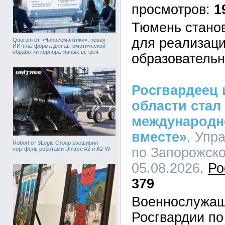
1
Тюмень стано
для реализаци
Quorum от «Наносемантики»: новая
ИИ-платформа для автоматической
обработки корпоративных встреч
образовательн
Росгвардеец 
области стал
международн
вместе»
, Упр
Robort от 3Logic Group расширил
по Запорожско
портфель роботами Unitree A2 и A2-W
05.08.2026,
Ро
379
Военнослужащ
Росгвардии по