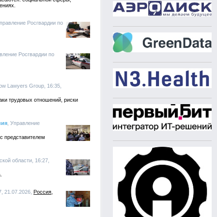
ениях.
Управление Росгвардии по
авление Росгвардии по
ow Lawyers Group, 16:35,
аки трудовых отношений, риски
ния
, Управление
 с представителем
кой области, 16:27,
.
, 21.07.2026,
Россия