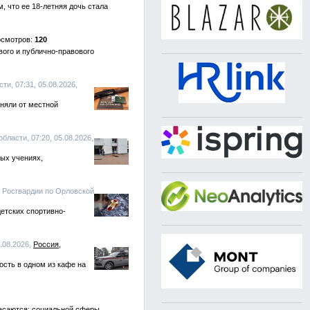
, что ее 18-летняя дочь стала
120
вого и публично-правового
и, 07:31, 05.08.2026,
няли от местной
бласти, 07:20, 05.08.2026,
ых учениях,
е Росгвардии по Орловской
етских спортивно-
.08.2026,
Россия
сть в одном из кафе на
касаются: социальной сферы,