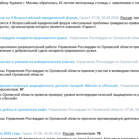
йону Куркино г. Москвы обратилась 42-летняя жительница столицы с заявлением о том
иков на X Всероссийский юридический форум
, Гарант, 07:35, 05.08.2026,
Россия
стоится X Всероссийский юридический форум «Актуальные проблемы гражданско-право
ота», организатором которого является компания «Гарант».
сгвардию незарегистрированное ружьё
, Управление Росгвардии по Орловской област
ицензионно-разрешительной работы Управления Росгвардии по Орловской области при
вление о добровольной сдаче незарегистрированного ружья.
астие в учениях на избирательном участке
, Управление Росгвардии по Орловской о
ны Управления Росгвардии по Орловской области приняли участие в межведомственн
иссией Орловской области.
ррористическую защищённость детских лагерей «Мечта» и «Лесной»
, Управлени
97
о Орловской области провела проверку уровня антитеррористической защищенности д
и «Лесной».
и дебош в орловском кафе
, Управление Росгвардии по Орловской области, 07:06, 05
ны Управления Росгвардии по Орловской области пресекли противоправную деятельно
та 2026 года
, Гарант, 07:06, 05.08.2026,
Россия
79
ь положения 90 федеральных актов, принятых на данный момент. Ключевые поправки 