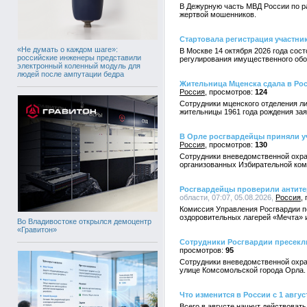
В Дежурную часть МВД России по ра
жертвой мошенников.
Стартовала регистрация участн
«Не думать о каждом шаге»:
В Москве 14 октября 2026 года со
российские инженеры представили
регулирования имущественного обор
электронный коленный модуль для
людей после ампутации бедра
Жительница Мценска сдала в Ро
Россия
124
Сотрудники мценского отделения л
жительницы 1961 года рождения зая
В Орле росгвардейцы приняли уч
Россия
130
Сотрудники вневедомственной охра
организованных Избирательной ком
Росгвардейцы проверили антите
области, 07:07, 05.08.2026,
Россия
Комиссия Управления Росгвардии п
оздоровительных лагерей «Мечта» 
Во Владивостоке открылся демоцентр
«Гравитон»
Сотрудники Росгвардии пресекл
95
Сотрудники вневедомственной охра
улице Комсомольской города Орла.
Что изменится в России с 1 авгус
Всего в августе начнут действоват