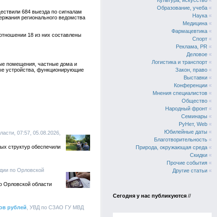
Культура, искусство
«
Образование, учеба
«
ествили 684 выезда по сигналам
Наука
«
ержания регионального ведомства
Медицина
«
Фармацевтика
«
отношении 18 из них составлены
Спорт
«
Реклама, PR
«
Деловое
«
Логистика и транспорт
«
ые помещения, частные дома и
ные устройства, функционирующие
Закон, право
«
Выставки
«
Конференции
«
Мнения специалистов
«
Общество
«
Народный фронт
«
Семинары
«
РуНет, Web
«
Юбилейные даты
«
асти, 07:57, 05.08.2026,
Благотворительность
«
ых структур обеспечили
Природа, окружающая среда
«
Скидки
«
Прочие события
«
рдии по Орловской
Другие статьи
«
о Орловской области
Сегодня у нас публикуются
//
ов рублей
, УВД по СЗАО ГУ МВД