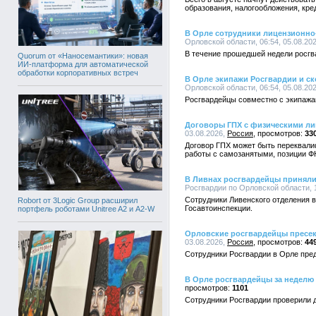
образования, налогообложения, кр
В Орле сотрудники лицензионно-
Орловской области, 06:54, 05.08.20
В течение прошедшей недели росгв
Quorum от «Наносемантики»: новая
ИИ-платформа для автоматической
обработки корпоративных встреч
В Орле экипажи Росгвардии и с
Орловской области, 06:54, 05.08.20
Росгвардейцы совместно с экипажа
Договоры ГПХ с физическими ли
03.08.2026,
Россия
33
Договор ГПХ может быть переквали
работы с самозанятыми, позиции Ф
В Ливнах росгвардейцы приняли
Росгвардии по Орловской области, 1
Сотрудники Ливенского отделения 
Robort от 3Logic Group расширил
Госавтоинспекции.
портфель роботами Unitree A2 и A2-W
Орловские росгвардейцы пресек
03.08.2026,
Россия
44
Сотрудники Росгвардии в Орле пред
В Орле росгвардейцы за неделю 
1101
Сотрудники Росгвардии проверили 