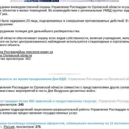
удники вневедомственной охраны Управления Росгвардии по Орловской области осущ
х объектов и жилых помещений. Во взаимодействии с региональным УМВД группы зад
 раз.
 было задержано 23 лица, подозреваемых в совершении противоправных действий. В 
арушении.
рудникам полиции для дальнейшего разбирательства.
й области обеспечивает охрану всех видов собственности, включая учреждения, жил
евоги на пульт централизованного наблюдения используются стационарные и портатив
мого объекта.
на Росгвардейцы пресекли кражу из
по Орловской области
ство просмотров: 453
асность во время празднования Дня ВДВ
, Управление Росгвардии по Орловской обл
вления Росгвардии по Орловской области совместно с представителями других силов
 массовых мероприятий в честь Дня Воздушно-десантных войск.
от граждан более 800 заявлений о предоставлении госуслуг
, Управление Росгва
240
удники подразделений лицензионно-разрешительной работы Управления Росгвардии п
по вопросам предоставления государственных услуг.
ржана пособница телефонных аферистов, обманувших москвичку на 12 миллион
26,
Россия
275