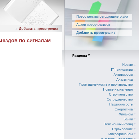
Пресс релизы сегодняшнего дня
Архив пресс-релизов
»
Добавить пресс-релиз
Добавить пресс-релиз
ыездов по сигналам
Разделы
//
Новые
«
IT технологии
«
Антивирусы
«
Аналитика
«
Промышленность и производство
«
Новые назначения
«
Строительство
«
Сотрудничество
«
Недвижимость
«
Энергетика
«
Финансы
«
Банки
«
Пенсионный фонд
«
Страхование
«
Микрофинансы
«