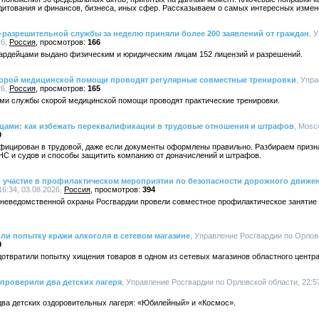
едитования и финансов, бизнеса, иных сфер. Рассказываем о самых интересных измен
разрешительной службы за неделю приняли более 200 заявлений от граждан
, 
26,
Россия
166
ардейцами выдано физическим и юридическим лицам 152 лицензий и разрешений.
корой медицинской помощи проводят регулярные совместные тренировки
, Упр
26,
Россия
165
ми службы скорой медицинской помощи проводят практические тренировки.
цами: как избежать переквалификации в трудовые отношения и штрафов
, Mosc
0
фицирован в трудовой, даже если документы оформлены правильно. Разбираем призн
НС и судов и способы защитить компанию от доначислений и штрафов.
 участие в профилактическом мероприятии по безопасности дорожного движе
6:34, 03.08.2026,
Россия
394
вневедомственной охраны Росгвардии провели совместное профилактическое занятие
ли попытку кражи алкоголя в сетевом магазине
, Управление Росгвардии по Орловс
9
отвратили попытку хищения товаров в одном из сетевых магазинов областного центра
проверили два детских лагеря
, Управление Росгвардии по Орловской области, 22:57
два детских оздоровительных лагеря: «Юбилейный» и «Космос».