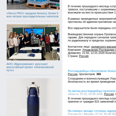
В течение прошедшего месяца сотр
тревоги, поступившим с охраняемы
выезжали на места происшествия 17
«Лента PRO» продала бизнесу более 5
млн литров прохладительных напитков
В рамках проведенных мероприятий
протоколы об административном н
Все нарушители были переданы сот
Вневедомственная охрана Орловско
гаражи. Для передачи сигналов тр
по радиоканалу в пределах охраняе
Контактное лицо:
орловского магази
Компания:
Управление Росгвардии 
Добавлен: 21:50, 12.01.2026 Количе
Страна:
Россия
АНО «Вдохновение» запускает
масштабный проект «Инклюзивный
путь»
Росгвардейцы обеспечили безоп
Россия
365
Сотрудники и военнослужащие Упра
безопасность во время проведения
За месяц росгвардейцы приняли 
области, 07:52, 05.08.2026,
Россия
В течение прошедшего месяца сотр
приняли от граждан 815 заявлений 
На северо-западе столицы заде
России по г Москве, 07:43, 05.08.20