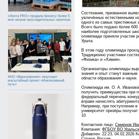
Состязание, призванное выяв
«Лента PRO» продала бизнесу более 5
увлечённых естественными на
млн литров прохладительных напитков
одного из самых престижных 
Всего было подано более 600 
наиболее подготовленных шко
олимпиаде приняли участие ре
Урала.
В этом году олимпиада прохо
Традиционно участники состя
«Физика» и «Химия».
Организаторы олимпиады выра
знания и опыт станут важным
АНО «Вдохновение» запускает
области образования и науки.
масштабный проект «Инклюзивный
путь»
Олимпиада им. О. А. Иваново
получить преимущества при п
федеральный перечень конкур
вправе начислять абитуриент
Например, при поступлении в
университет призёры получат
10.
Контактное лицо:
Смирнов Ир
Компания:
ФГБОУ ВО Уральск
Добавлен: 22:23, 04.02.2026 
Страна:
Россия