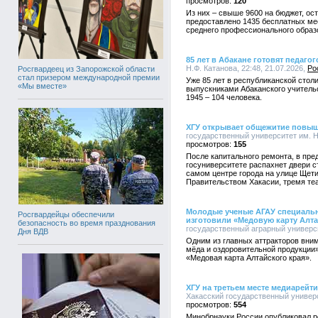
120
Из них – свыше 9600 на бюджет, ост
предоставлено 1435 бесплатных ме
среднего профессионального образ
85 лет в Абакане готовят педагог
Н.Ф. Катанова, 22:48, 21.07.2026,
Ро
Росгвардеец из Запорожской области
стал призером международной премии
Уже 85 лет в республиканской столи
«Мы вместе»
выпускниками Абаканского учительс
1945 – 104 человека.
ХГУ открывает общежитие повы
государственный университет им. Н.
155
После капитального ремонта, в пре
госуниверситете распахнет двери 
самом центре города на улице Щети
Правительством Хакасии, тремя те
Молодые ученые АГАУ специальн
Росгвардейцы обеспечили
изготовили «Медовую карту Алта
безопасность во время празднования
государственный аграрный университ
Дня ВДВ
Одним из главных аттракторов вни
мёда и оздоровительной продукции
«Медовая карта Алтайского края».
ХГУ на третьем месте медиарейт
Хакасский государственный универси
554
Минобрнауки России опубликовал р