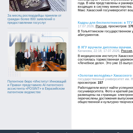
года. В нём представлены и ранжи
входящих в систему министерства.
Макс Хакасский госуниверситет во
За месяц росгвардейцы приняли от
граждан более 800 заявлений о
Кадры для беспилотников: в ТГУ
предоставлении госуслуг
17.07.2026,
Россия
17
В Тольяттинском государственном 
абитуриентов.
В ХГУ вручили дипломы врачам
,
Катанова, 22:18, 17.07.2026,
Россия
В медицинском институте Хакасског
состоялась торжественная церемон
«Лечебное дело». Это уже 15 выпус
«Золотая молодёжь» Хакасского 
государственный университет им. Н.
Патентное бюро «Институт Инноваций
157
и Права» представило AI-патентного
Работодатели могут найти успешног
ассистента «POSINT» в Евразийском
госуниверситета. Фото и краткий ра
патентном ведомстве
размещены на страницах электронн
перечислены достижения выпускник
общественной и культурно-творческ