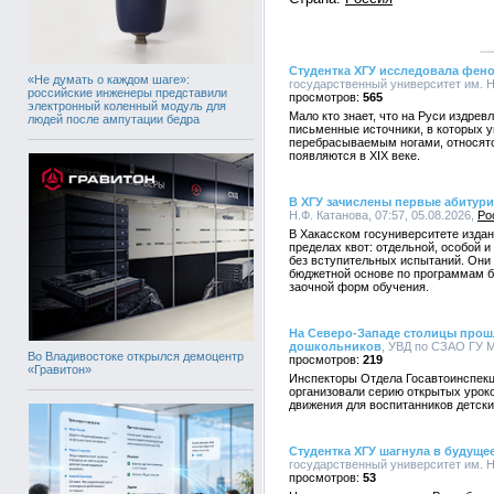
Студентка ХГУ исследовала фено
«Не думать о каждом шаге»:
государственный университет им. Н.
российские инженеры представили
565
электронный коленный модуль для
Мало кто знает, что на Руси издре
людей после ампутации бедра
письменные источники, в которых 
перебрасываемым ногами, относятс
появляются в XIX веке.
В ХГУ зачислены первые абитур
Н.Ф. Катанова, 07:57, 05.08.2026,
Ро
В Хакасском госуниверситете издан 
пределах квот: отдельной, особой 
без вступительных испытаний. Они
бюджетной основе по программам ба
заочной форм обучения.
На Северо-Западе столицы прош
дошкольников
, УВД по СЗАО ГУ М
Во Владивостоке открылся демоцентр
219
«Гравитон»
Инспекторы Отдела Госавтоинспекц
организовали серию открытых урок
движения для воспитанников детски
Студентка ХГУ шагнула в будуще
государственный университет им. Н.
53