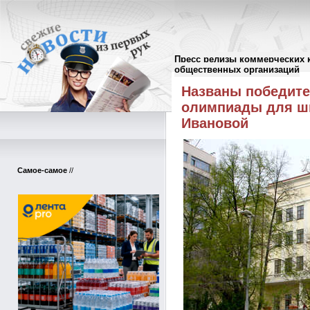
Пресс релизы коммерческих 
Пресс-релизы
//
общественных организаций
Названы победите
олимпиады для шк
Ивановой
Самое-самое
//