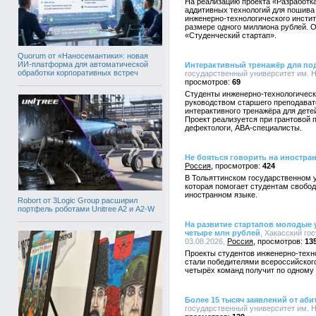
На реализацию проекта «Разработк
аддитивных технологий для пошива
инженерно-технологического инстит
размере одного миллиона рублей. О
«Студенческий стартап».
Quorum от «Наносемантики»: новая
ИИ-платформа для автоматической
Интерактивный тренажёр для под
обработки корпоративных встреч
государственный университет им. Н.
69
Студенты инженерно-технологическо
руководством старшего преподават
интерактивного тренажёра для дете
Проект реализуется при грантовой п
дефектологи, АВА-специалисты.
Не бояться говорить на иностра
Россия
424
В Тольяттинском государственном у
которая помогает студентам свобод
иностранном языке.
Robort от 3Logic Group расширил
портфель роботами Unitree A2 и A2-W
На развитие стартапов молодые 
четыре млн рублей
, Хакасский го
03.08.2026,
Россия
13
Проекты студентов инженерно-техно
стали победителями всероссийского
четырёх команд получит по одному 
Более 15 тысяч заявлений от аби
государственный университет им. Н.