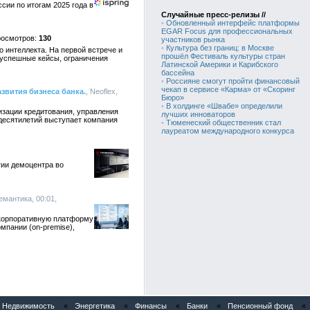
сии по итогам 2025 года в
Случайные пресс-релизы //
•
Обновленный интерфейс платформы
EGAR Focus для профессиональных
130
участников рынка
•
Культура без границ: в Москве
 интеллекта. На первой встрече и
прошёл Фестиваль культуры стран
 успешные кейсы, ограничения
Латинской Америки и Карибского
бассейна
•
Россияне смогут пройти финансовый
чекап в сервисе «Карма» от «Скоринг
звития бизнеса банка.
, Neoflex,
Бюро»
•
В холдинге «Швабе» определили
изации кредитования, управления
лучших инноваторов
 десятилетий выступает компания
•
Тюменеский общественник стал
лауреатом международного конкурса
ии демоцентра во
емантика, 00:01,
 корпоративную платформу
мпании (on-premise),
Недвижимость
«
Энергетика
«
Финансы
«
Банки
«
Пенсионный фонд
«