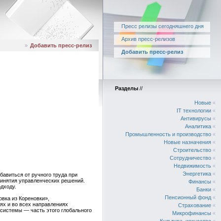
Пресс релизы сегодняшнего дня
Архив пресс-релизов
»
Добавить пресс-релиз
Добавить пресс-релиз
Разделы
//
Новые
«
IT технологии
«
Антивирусы
«
Аналитика
«
Промышленность и производство
«
Новые назначения
«
Строительство
«
Сотрудничество
«
Недвижимость
«
Энергетика
«
авиться от ручного труда при
ринятия управленческих решений.
Финансы
«
дходу.
Банки
«
Пенсионный фонд
«
овка из Кореновки»,
ях и во всех направлениях
Страхование
«
-системы — часть этого глобального
Микрофинансы
«