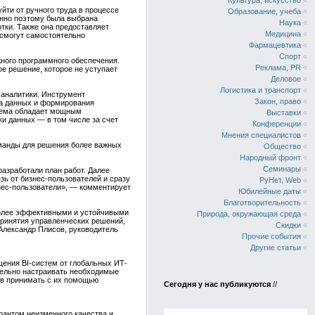
Культура, искусство
«
йти от ручного труда в процессе
Образование, учеба
«
енно поэтому была выбрана
Наука
«
тки. Также она предоставляет
Медицина
«
 смогут самостоятельно
Фармацевтика
«
Спорт
«
жного программного обеспечения.
Реклама, PR
«
ое решение, которое не уступает
Деловое
«
Логистика и транспорт
«
 аналитики. Инструмент
Закон, право
«
ра данных и формирования
стема обладает мощным
Выставки
«
ки данных — в том числе за счет
Конференции
«
Мнения специалистов
«
оманды для решения более важных
Общество
«
Народный фронт
«
Семинары
«
разработали план работ. Далее
зь от бизнес-пользователей и сразу
РуНет, Web
«
знес-пользователи», — комментирует
Юбилейные даты
«
Благотворительность
«
 более эффективными и устойчивыми
Природа, окружающая среда
«
принятия управленческих решений,
Скидки
«
Александр Плисов, руководитель
Прочие события
«
Другие статьи
«
ения BI-систем от глобальных ИТ-
оятельно настраивать необходимые
ов принимать с их помощью
Сегодня у нас публикуются
//
арантом неизменного качества и