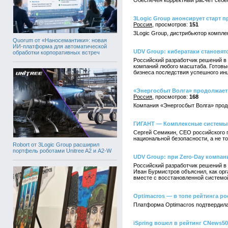
Обеспечен корректный расчет себе
3Logic Group анонсирует старт пр
Россия
151
3Logic Group, дистрибьютор компле
Quorum от «Наносемантики»: новая
ИИ-платформа для автоматической
UDV Group: кибератаки становят
обработки корпоративных встреч
Российский разработчик решений в
компаний любого масштаба. Готовы
бизнеса последствия успешного инц
«Энергосбыт Волга» продолжает 
Россия
168
Компания «Энергосбыт Волга» продо
ГИГАНТ — Комплексные системы:
Сергей Семикин, СЕО российского 
национальной безопасности, а не т
Robort от 3Logic Group расширил
портфель роботами Unitree A2 и A2-W
UDV Group: при Zero-Day компан
Российский разработчик решений в
Иван Бурмистров объяснил, как орг
вместе с восстановленной системо
Optimacros — в топе рейтинга ро
Платформа Optimacros подтвердила
iSpring вошел в рейтинг CNews5