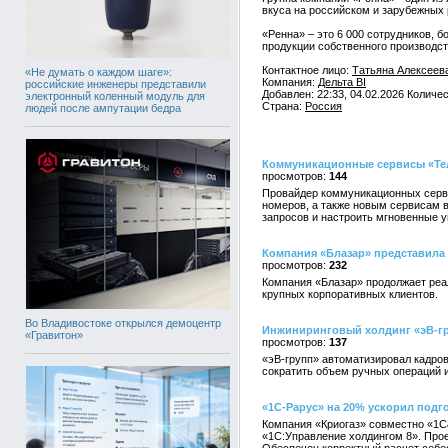
вкуса на российском и зарубежных 
«Ренна» – это 6 000 сотрудников, 
продукции собственного производс
Контактное лицо:
Татьяна Алексеев
«Не думать о каждом шаге»:
Компания:
Дельта BI
российские инженеры представили
Добавлен: 22:33, 04.02.2026 Количе
электронный коленный модуль для
Страна:
Россия
людей после ампутации бедра
Коммуникационные сервисы «Тел
144
Провайдер коммуникационных серви
номеров, а также новым сервисам 
запросов и настроить мгновенные у
Компания «Блазар» представила 
232
Компания «Блазар» продолжает реал
крупных корпоративных клиентов.
Во Владивостоке открылся демоцентр
Инжиниринговый холдинг «эВ-гр
«Гравитон»
137
«эВ-групп» автоматизировал кадров
сократить объем ручных операций 
«1С-Рарус» на 20% ускорил подго
Компания «Криогаз» совместно «1С
«1С:Управление холдингом 8». Прое