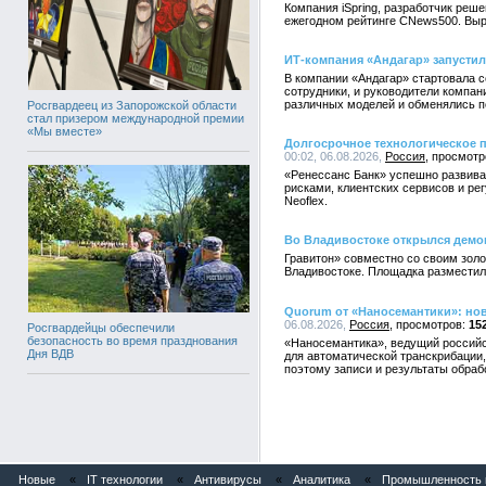
Компания iSpring, разработчик реш
ежегодном рейтинге CNews500. Выр
ИТ-компания «Андагар» запустил
В компании «Андагар» стартовала с
сотрудники, и руководители компа
различных моделей и обменялись п
Росгвардеец из Запорожской области
стал призером международной премии
«Мы вместе»
Долгосрочное технологическое п
00:02, 06.08.2026,
Россия
«Ренессанс Банк» успешно развива
рисками, клиентских сервисов и ре
Neoflex.
Во Владивостоке открылся демо
Гравитон» совместно со своим зол
Владивостоке. Площадка разместил
Quorum от «Наносемантики»: но
06.08.2026,
Россия
15
Росгвардейцы обеспечили
безопасность во время празднования
«Наносемантика», ведущий российс
Дня ВДВ
для автоматической транскрибации,
поэтому записи и результаты обраб
Новые
«
IT технологии
«
Антивирусы
«
Аналитика
«
Промышленность и