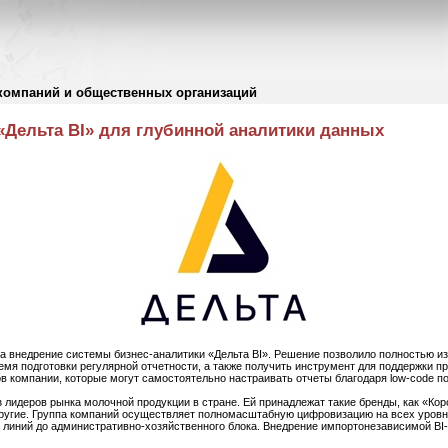
компаний и общественных организаций
«Дельта BI» для глубинной аналитики данных
 внедрение системы бизнес-аналитики «Дельта BI». Решение позволило полностью изб
емя подготовки регулярной отчетности, а также получить инструмент для поддержки п
в компании, которые могут самостоятельно настраивать отчеты благодаря low-code по
 лидеров рынка молочной продукции в стране. Ей принадлежат такие бренды, как «Кор
другие. Группа компаний осуществляет полномасштабную цифровизацию на всех уровн
 линий до административно-хозяйственного блока. Внедрение импортонезависимой BI