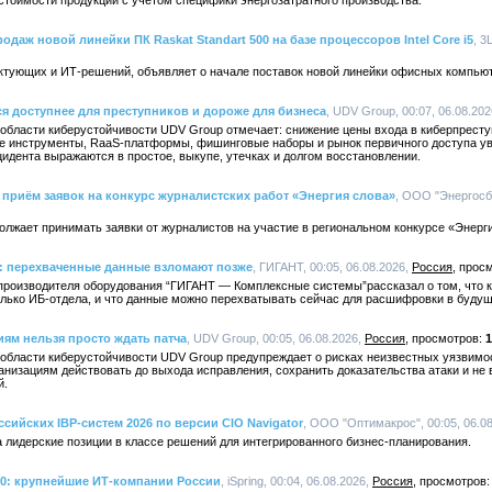
стоимости продукции с учетом специфики энергозатратного производства.
одаж новой линейки ПК Raskat Standart 500 на базе процессоров Intel Core i5
, 3
ктующих и ИТ-решений, объявляет о начале поставок новой линейки офисных компьюте
ся доступнее для преступников и дороже для бизнеса
, UDV Group, 00:07, 06.08.20
 области киберустойчивости UDV Group отмечает: снижение цены входа в киберпрест
е инструменты, RaaS-платформы, фишинговые наборы и рынок первичного доступа уве
идента выражаются в простое, выкупе, утечках и долгом восстановлении.
приём заявок на конкурс журналистских работ «Энергия слова»
, ООО "Энергосбы
лжает принимать заявки от журналистов на участие в региональном конкурсе «Энерги
 перехваченные данные взломают позже
, ГИГАНТ, 00:05, 06.08.2026,
Россия
производителя оборудования “ГИГАНТ — Комплексные системы”рассказал о том, что к
олько ИБ-отдела, и что данные можно перехватывать сейчас для расшифровки в буду
иям нельзя просто ждать патча
, UDV Group, 00:05, 06.08.2026,
Россия
1
 области киберустойчивости UDV Group предупреждает о рисках неизвестных уязвимос
анизациям действовать до выхода исправления, сохранить доказательства атаки и не
й.
ссийских IBP-систем 2026 по версии CIO Navigator
, ООО "Оптимакрос", 00:05, 06.0
 лидерские позиции в классе решений для интегрированного бизнес-планирования.
00: крупнейшие ИТ-компании России
, iSpring, 00:04, 06.08.2026,
Россия