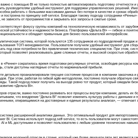
важно с помощью BI не только полностью автоматизировать подготовку отчетности и у
жить руководителям удобный инструмент для поддержки управленческих решений. Им
особна работать с большими массивами данных без потери в качестве и сроках обрабо
и построена по принципу self-service. Благодаря такому подходу сотрудники «Ренны»
 не зависеть от программистов и закрывать все запросы в сжатые сроки.
 соответствует фокусу группы компаний на технологическую независимость от зарубе
ческой устойчивости и надежности бизнеса. Платформа «Дельта BI» — гибкое и понятн
кциональности и обладает привычным для бизнес-пользователей интерфейсом.
алитическая система, которой пользуются 135 сотрудников из подразделений продаж и
ользования ТОП-менеджментом. Пользователи получили удобный инструмент для сбо
вать под свои потребности без привлечения технических специалистов. При этом, си
который позволяет реализовывать даже сложные отчеты, и высокой скоростью обработ
» в «Ренне» сократилось время подготовки регулярных отчетов, освободив ресурсы к
едь, стали доступны наглядные отчеты по маржинальной прибыли.
те детально проанализировали текущее состояние процессов в компании заказчика и 
ов. При этом, работая по гибкой agile-методологии, постоянно получали обратную свя
жды. Такой подход помог получить на выходе ровно тот продукт, который ожидали би
азвитию «Дельта BI».
идеров отрасли, важно постоянно развивать все процессы внутри компании, делать их
тываем, что внедрение “Дельта BI” позволит изменить культуру работы с данными и 
ешенными, опирающимися на достоверные и единые результаты анализа», — отмечает 
 система расширенной аналитики данных. Это оптимальный продукт для импортозамещ
 Power BI. Система использует подход self-service, то есть пользователи могут самост
 AI и ML доступными и позволяет пользователю с любым уровнем технических навык
 лидеров молочной отрасли в стране, который уже более двадцати пяти лет является г