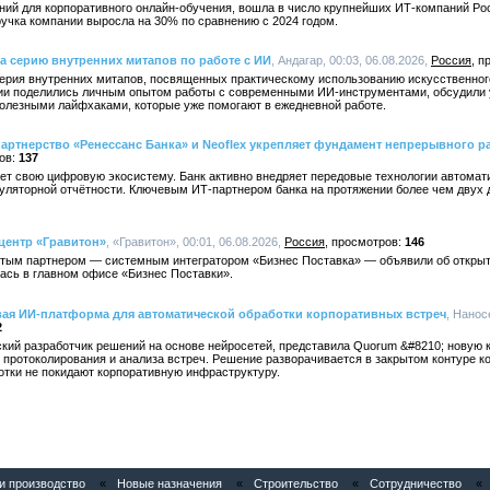
ений для корпоративного онлайн-обучения, вошла в число крупнейших ИТ-компаний Рос
учка компании выросла на 30% по сравнению с 2024 годом.
а серию внутренних митапов по работе с ИИ
, Андагар, 00:03, 06.08.2026,
Россия
ерия внутренних митапов, посвященных практическому использованию искусственного
нии поделились личным опытом работы с современными ИИ-инструментами, обсудили
олезными лайфхаками, которые уже помогают в ежедневной работе.
артнерство «Ренессанс Банка» и Neoflex укрепляет фундамент непрерывного ра
137
ет свою цифровую экосистему. Банк активно внедряет передовые технологии автомат
гуляторной отчётности. Ключевым ИТ-партнером банка на протяжении более чем двух
центр «Гравитон»
, «Гравитон», 00:01, 06.08.2026,
Россия
146
отым партнером — системным интегратором «Бизнес Поставка» — объявили об открыт
ась в главном офисе «Бизнес Поставки».
вая ИИ-платформа для автоматической обработки корпоративных встреч
, Нанос
2
кий разработчик решений на основе нейросетей, представила Quorum &#8210; новую
 протоколирования и анализа встреч. Решение разворачивается в закрытом контуре ко
отки не покидают корпоративную инфраструктуру.
 производство
«
Новые назначения
«
Строительство
«
Сотрудничество
«