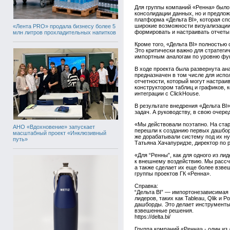
Для группы компаний «Ренна» было 
консолидации данных, но и предло
платформа «Дельта BI», которая сп
широкие возможности визуализации 
«Лента PRO» продала бизнесу более 5
формировать и настраивать отчеты,
млн литров прохладительных напитков
Кроме того, «Дельта BI» полностью
Это критически важно для стратеги
импортным аналогам по уровню фун
В ходе проекта была развернута ан
предназначен в том числе для исп
отчетности, который могут настраи
конструктором таблиц и графиков, 
интеграции с ClickHouse.
В результате внедрения «Дельта BI
задач. А руководству, в свою очер
«Мы действовали поэтапно. На стар
АНО «Вдохновение» запускает
перешли к созданию первых дашборд
масштабный проект «Инклюзивный
же дорабатывали систему под их ну
путь»
Татьяна Хачапуридзе, директор по р
«Для “Ренны”, как для одного из л
к внешнему воздействию. Мы рассчи
а также сделает их еще более взв
группы проектов ГК «Ренна».
Справка:
“Дельта BI” — импортонезависимая
лидеров, таких как Tableau, Qlik и
дашборды. Это делает инструменты
взвешенные решения.
https://delta.bi/
Группа компаний «Ренна» - один из