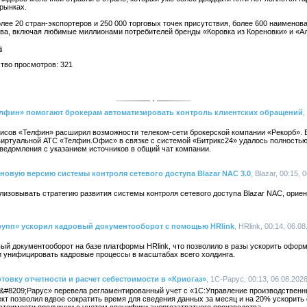
рынках.
более 20 стран-экспортеров и 250 000 торговых точек присутствия, более 600 наимено
тва, включая любимые миллионами потребителей бренды «Коровка из Кореновки» и «А
а
ство просмотров: 321
фин» помогают брокерам автоматизировать контроль клиентских обращений
,
сов «Телфин» расширил возможности телеком-сети брокерской компании «Рекорб». 
виртуальной АТС «Телфин.Офис» в связке с системой «Битрикс24» удалось полность
ведомления с указанием источников в общий чат компании.
новую версию системы контроля сетевого доступа Blazar NAC 3.0
, Blazar, 00:15, 
изовывать стратегию развития системы контроля сетевого доступа Blazar NAC, ориен
упп» ускорил кадровый документооборот с помощью HRlink
, HRlink, 00:14, 06.0
ый документооборот на базе платформы HRlink, что позволило в разы ускорить оформ
и унифицировать кадровые процессы в масштабах всего холдинга.
товку отчетности и расчет себестоимости в «Криогаз»
, 1С-Рарус, 00:13, 06.08.202
&#8209;Рарус» перевела регламентированный учет с «1С:Управление производствен
кт позволил вдвое сократить время для сведения данных за месяц и на 20% ускорить