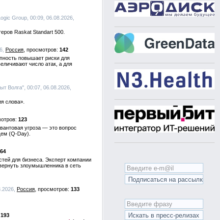
Logic Group, 00:09, 06.08.2026,
ров Raskat Standart 500.
26,
Россия
142
упность повышает риски для
личивают число атак, а для
т Волга", 00:07, 06.08.2026,
я слова».
123
вантовая угроза — это вопрос
щем (Q-Day).
64
тей для бизнеса. Эксперт компании
 вернуть злоумышленника в сеть
8.2026,
Россия
133
193