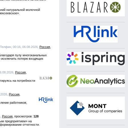
ваний натуральной молочной
лексеевское».
 Телфин, 00:16, 06.08.2026,
Россия
Благодаря пулу многоканальных
ю исключить потерю входящих
06.08.2026,
Россия
тируясь на потребности
8.2026,
Россия
ление работников,
6,
Россия
128
ным предприятием» на
 формирование отчетности.