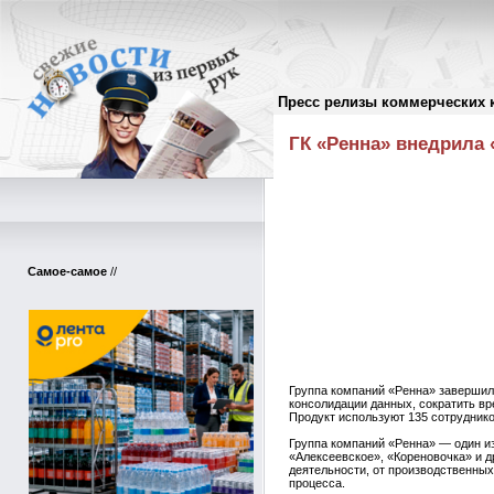
Пресс релизы коммерческих 
Пресс-релизы
//
ГК «Ренна» внедрила 
Самое-самое
//
Группа компаний «Ренна» завершила
консолидации данных, сократить вр
Продукт используют 135 сотруднико
Группа компаний «Ренна» — один из
«Алексеевское», «Кореновочка» и 
деятельности, от производственных
процесса.