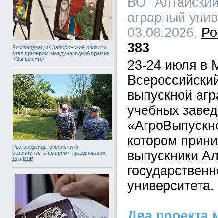
ВО "Алтайский
аграрный униве
03.08.2026,
Ро
383
Росгвардеец из Запорожской области
стал призером международной премии
«Мы вместе»
23-24 июля в 
Всероссийский
выпускной аг
учебных завед
«АгроВыпускно
котором прин
Росгвардейцы обеспечили
выпускники Ал
безопасность во время празднования
Дня ВДВ
государственн
университета.
Два проекта