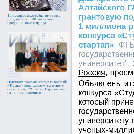
Алтайского Г
грантовую по
За месяц росгвардейцы приняли от
граждан более 800 заявлений о
предоставлении госуслуг
1 миллиона р
конкурса «Ст
стартап»
, ФГ
государственн
университет", 
Россия
Объявлены ит
Патентное бюро «Институт Инноваций
и Права» представило AI-патентного
ассистента «POSINT» в Евразийском
конкурса «Сту
патентном ведомстве
который прине
государственн
университету 
ученых-милли