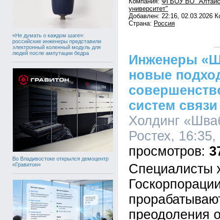
Компания:
ФГБОУ ВО "Алтайс
университет"
Добавлен: 22:16, 02.03.2026 
Страна:
Россия
«Не думать о каждом шаге»:
российские инженеры представили
электронный коленный модуль для
людей после ампутации бедра
Инженеры «Ш
новые подхо
совершенств
систем связи
Холдинг «Шва
Ростех, 16:35,
3
Во Владивостоке открылся демоцентр
«Гравитон»
Специалисты 
Госкорпорации
прорабатываю
преодоления о