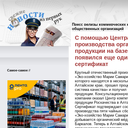
Пресс релизы коммерческих 
Пресс-релизы
//
общественных организаций
С помощью Центра
производства орг
продукции на базе
появился еще оди
сертификат
Самое-самое
//
Крупный отечественный произ
«Эко-хозяйство Марии Самар
которого находятся в несколь
Алтайском крае, прошел проц
система качества» и получил
продукции. Консультационную
компании оказал Центр компет
продукции Роскачества в Алта
Сертификат подтверждает соо
производства пяти чайных сб
«Эко-хозяйство Марии Самарин
добывается органический мёд
Баркалов. Теперь в Алтайско