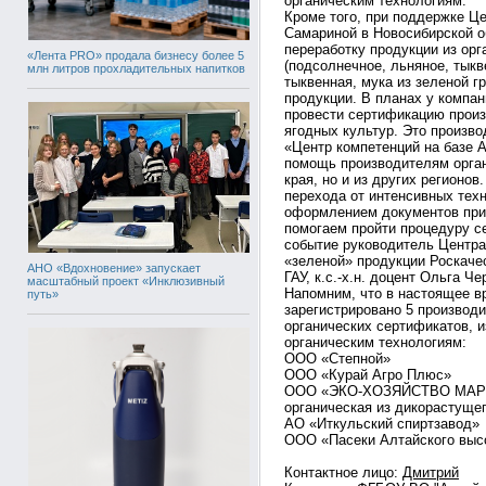
органическим технологиям.
Кроме того, при поддержке Ц
Самариной в Новосибирской о
переработку продукции из орг
«Лента PRO» продала бизнесу более 5
(подсолнечное, льняное, тыкв
млн литров прохладительных напитков
тыквенная, мука из зеленой г
продукции. В планах у компа
провести сертификацию произ
ягодных культур. Это произво
«Центр компетенций на базе 
помощь производителям орган
края, но и из других регионо
перехода от интенсивных техн
оформлением документов при 
помогаем пройти процедуру с
событие руководитель Центра
«зеленой» продукции Роскачес
АНО «Вдохновение» запускает
ГАУ, к.с.-х.н. доцент Ольга Ч
масштабный проект «Инклюзивный
Напомним, что в настоящее в
путь»
зарегистрировано 5 производи
органических сертификатов, и
органическим технологиям:
ООО «Степной»
ООО «Курай Агро Плюс»
ООО «ЭКО-ХОЗЯЙСТВО МА
органическая из дикорастуще
АО «Иткульский спиртзавод»
ООО «Пасеки Алтайского выс
Контактное лицо:
Дмитрий