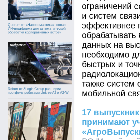
ограничений 
и систем связ
эффективнее 
Quorum от «Наносемантики»: новая
ИИ-платформа для автоматической
обработки корпоративных встреч
обрабатывать
данных на выс
необходимо дл
быстрых и точ
радиолокацион
также систем 
Robort от 3Logic Group расширил
мобильной свя
портфель роботами Unitree A2 и A2-W
17 выпускник
принимают уч
«АгроВыпуск