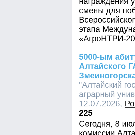
награждения у
смены для по
Всероссийског
этапа Междуна
«АгроНТРИ-20
5000-ым аби
Алтайского Г
Змеиногорск
"Алтайский го
аграрный униве
12.07.2026,
Ро
225
Сегодня, 8 ию
комиссии Алта