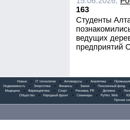
15.06.2026,
Ро
163
Студенты Алта
познакомились
ведущих дере
предприятий 
Новые
«
IT технологии
«
Антивирусы
«
Аналитика
«
Промышлен
Недвижимость
«
Энергетика
«
Финансы
«
Банки
«
Пенсионный фонд
Медицина
«
Фармацевтика
«
Спорт
«
Реклама, PR
«
Деловое
«
Логи
Общество
«
Народный фронт
«
Семинары
«
РуНет, Web
«
Юб
Прочие со