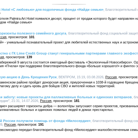
Art Hotel «С любовью» для подопечных фонда «Найди семью»
, Благотворительный 
9
теля Palmira Art Hotel появился десерт, процент от продаж которого будет направлен
ндом «Найди семью»
оризонты полезного семейного досуга
, благотворительный фонд социальной защи
ссия
101
й» - уникальный познавательный проект для любителей естественных наук и астроном
тно с ГК Lime Credit Group станут генеральными партнерами главного экофес
сия
139
абережной 9 августа состоится ежегодный фестиваль «Экологичный Новосибирск». О
ия «Пчела» при поддержке благотворительного фонда «Больше хорошего!» и финтех-эк
ую акцию в День Крещения Руси
, ВЕКПРОМ, 15:19, 03.08.2026,
Россия
аменском районе пройдет донорская акция, приуроченная к 1038-й годовщине Крещен
агому делу и сдать кровь для бойцов СВО и жителей новых территорий.
 и заботу: новые проекты для паллиативных больных и одиноких ветеранов
, б
дие", 21:31, 14.07.2026,
Россия
181
ие» расширяет горизонты добра — волонтёры запускают серию проектов, призванных 
паллиативных больных и одиноких пожилых людей в домах престарелых.
тей России получили помощь от фонда «Милосердие»
, благотворительный фонд со
26,
Россия
191
безвозмездно передал благотворительный фонд «Милосердие» малообеспеченным семья