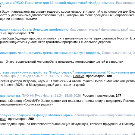
трудники «РЕСО-Гарантия» для 12-летней подопечной «Найди семью»
, Благотвори
9
 будут направлены на оплату годового курса лекарств и занятий с психологом для Ви
расте у девочки был диагностирован СДВГ, который на фоне врожденных неврологичес
бщении со сверстниками
кольникам выбрать будущую профессию
, благотворительный фонд социальной за
ссия
170
о выбора будущей профессии появятся у школьников из четырех регионов России. В 
ржал инициативы участников грантовой программы «Стальное дерево».
илометров, чтобы помочь детям, которые не могут говорить
, Социальная школа, 0
дут благотворительный мотопробег в поддержку неговорящих детей и взрослых
твия семейному устройству "Найди семью" планирует помочь 40 приемным дет
ельный фонд "Найди семью", 21:41, 15.06.2026,
Россия
180
летия доктора Ведова», клуб «СВ Фитнес» и 4 отеля Palmira Hotels в Московском реги
ю 1 июня 2026 г. в Международный день защиты детей
ные таланты
, ПАО НК РуссНефть, 21:34, 15.06.2026,
Россия
147
тельный фонд «САФМАР» более десяти лет оказывают финансовую поддержку Региона
преподавателей «Волжская радуга»
 получили подарки от фонда «Милосердие»
, благотворительный фонд социальной 
ссия
200
илосердие» прошла благотворительная акция «Надежда», которая приурочена к межд
ипецкие школы с окончанием учебного года
, благотворительный фонд социально