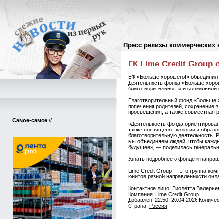
Пресс релизы коммерческих 
Пресс-релизы
//
ГК Lime Credit Grou
БФ «Больше хорошего!» объединил 
Деятельность фонда «Больше хорош
благотворительности и социальной
Благотворительный фонд «Больше х
попечения родителей, сохранение э
просвещения, а также совместная р
Самое-самое
//
«Деятельность фонда ориентирован
также посвящено экологии и образ
благотворительную деятельность. 
мы объединяем людей, чтобы кажды
будущее», — поделилась генеральн
Узнать подробнее о фонде и направл
Lime Credit Group — это группа ко
юнитов разной направленности онла
Контактное лицо:
Виолетта Валерье
Компания:
Lime Credit Group
Добавлен: 22:50, 20.04.2026 Количе
Страна:
Россия