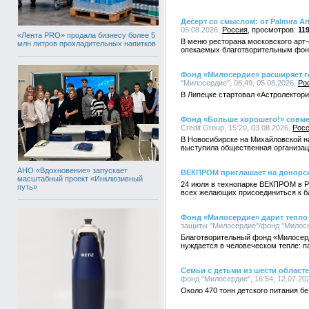
Десерт со смыслом: от Palmira 
05.08.2026,
Россия
11
«Лента PRO» продала бизнесу более 5
В меню ресторана московского арт-о
млн литров прохладительных напитков
опекаемых благотворительным фо
Фонд «Милосердие» расширяет г
"Милосердие", 06:49, 05.08.2026,
Ро
В Липецке стартовал «Астролектори
Фонд «Больше хорошего!» совмес
Credit Group, 15:20, 03.08.2026,
Рос
В Новосибирске на Михайловской н
выступила общественная организац
АНО «Вдохновение» запускает
ВЕКПРОМ приглашает на донорск
масштабный проект «Инклюзивный
24 июля в технопарке ВЕКПРОМ в Р
путь»
всех желающих присоединиться к бл
Фонд «Милосердие» дарит тепло
защиты "Милосердие"/фонд "Милосер
Благотворительный фонд «Милосерд
нуждается в человеческом тепле: 
Семьи с детьми из шести облас
фонд "Милосердие", 16:54, 12.07.20
Около 470 тонн детского питания 