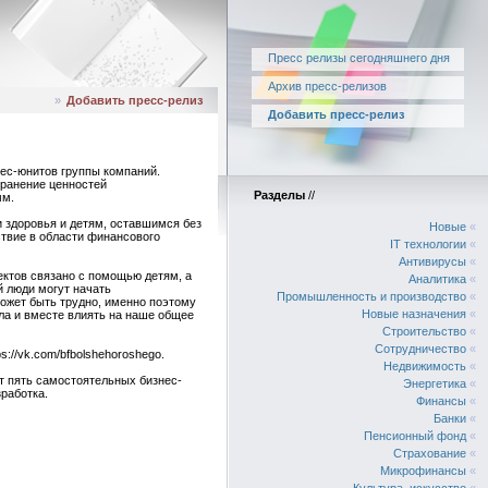
Пресс релизы сегодняшнего дня
Архив пресс-релизов
»
Добавить пресс-релиз
Добавить пресс-релиз
ес-юнитов группы компаний.
транение ценностей
Разделы
//
мм.
 здоровья и детям, оставшимся без
Новые
«
ствие в области финансового
IT технологии
«
Антивирусы
«
ектов связано с помощью детям, а
Аналитика
«
й люди могут начать
Промышленность и производство
«
ожет быть трудно, именно поэтому
Новые назначения
«
ла и вместе влиять на наше общее
Строительство
«
Сотрудничество
«
s://vk.com/bfbolshehoroshego.
Недвижимость
«
ят пять самостоятельных бизнес-
Энергетика
«
работка.
Финансы
«
Банки
«
Пенсионный фонд
«
Страхование
«
Микрофинансы
«