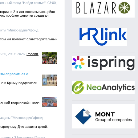
тельный фонд "Найди семью", 03:00,
ктории, с 2-х лет воспитывающейся
ких проблем девочки создавал
щиты "Милосердие"/фонд
этом им поможет благотворительный
6:56, 29.06.2026,
Россия
ям справиться с
оне и Крыму поддержали
льной творческой школе
защиты "Милосердие"/фонд
ународному Дню защиты детей.
й защиты "Милосердие"/фонд