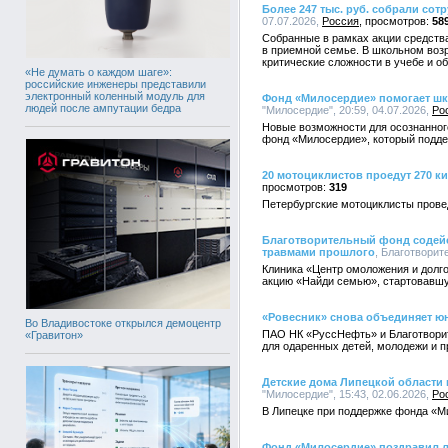
Более 247 тыс. руб. собрали со
07.07.2026,
Россия
58
Собранные в рамках акции средства
в приемной семье. В школьном воз
критические сложности в учебе и о
«Не думать о каждом шаге»:
российские инженеры представили
электронный коленный модуль для
Фонд «Милосердие» помогает ш
людей после ампутации бедра
"Милосердие", 20:59, 04.07.2026,
Ро
Новые возможности для осознанног
фонд «Милосердие», который подде
20 мотоциклистов проедут 270 к
319
Петербургские мотоциклисты прове
Благотворительный фонд содейс
травмами прошлого
, Благотворит
Клиника «Центр омоложения и долго
акцию «Найди семью», стартовавшу
«Ровесник» снова объединяет ю
Во Владивостоке открылся демоцентр
ПАО НК «РуссНефть» и Благотвори
«Гравитон»
для одаренных детей, молодежи и 
Детские дома Липецкой области
"Милосердие", 15:43, 02.06.2026,
Ро
В Липецке при поддержке фонда «М
Фонд «Милосердие» поздравил л