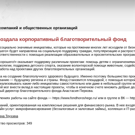
компаний и общественных организаций
p создала корпоративный благотворительный фонд
социально значимые инициативы, которые на протяжении многих лет исходили от бизн
его» будет направлена на социальную поддержку граждан, популяризацию и распрос
 ответственности с помощью реализации образовательных и просветительских програ
орошего!» оказывает поддержку различным проектам: помощь детям с ограничениями
кологии, поддержка детского спорта, оказание волонтерской помощи животным, содей
абота над проектами других благотворительных организаций.
а на создание благополучного здорового будущего. Именно поэтому большинство про
ованию — будущему региона и страны. Фонд становится площадкой, с помощью которо
Реализовывать какие-либо инициативы самостоятельно или даже в небольшой группе м
й мог внести вклад в настоящие проекты, чтобы в конечном счете множить добрые де
ый директор благотворительного фонда Анастасия Перкова.
ениях работы на сайте фонда — https://www.fondhoroshego.ru/ или в группе в ВК — http
мпаний, ориентированная на комплексные решения для финансового рынка. В нее вход
йн-услуг: микрофинансирование (беззалоговые и залоговые займы), коллекшн и IT-раз
вна Трухина
ство просмотров: 349