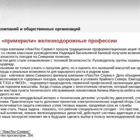
компаний и общественных организаций
и «примерили» железнодорожные профессии
чора компании «ЛокоТех-Сервис» прошла традиционная профориентационная акция «Н
 со своим классным руководителем Надеждой Васильевной Каневой получили возможн
безопасность поездов на Северном полигоне.
тки депо стало ознакомление с техникой безопасности. Руководитель группы охраны
ецодежду.
льникам не только узнать о прошлом депо, но и оценить его нынешний масштаб как од
руда и реальные возможности для карьерного роста в родном крае.
ра - ключевое звено Северного филиала компании «ЛокоТех-Сервис». Депо объединяе
беспечивается «здоровье» поездов, курсирующих в условиях Крайнего Севера. Ежегод
ий ТЭ10 и ЧМЭ3», - подчеркнул председатель первичной профсоюзной организации деп
ков поразили масштабы. Когда стоишь рядом с многотонным гигантом, который наход
м мастера пункта технического обслуживания локомотивов Калина Манчула ребята не
дного из них.
я проявили неподдельный интерес к техническим деталям: устройству двигателей, с
ники. Практическую часть дополнил пропитчик электротехнических изделий Игорь Саф
спечивается защита ключевых узлов тяговых машин, продлевая срок их службы.
кем стать. Наша задача - показать, что рабочие специальности сегодня - это престиж
ьный коллектив, немало железнодорожных династий, действуют системы адаптации и н
о наша экскурсия поможет им в будущем сделать выбор в пользу железнодорожной пр
 "ЛокоТех-Сервис"
ство просмотров: 356