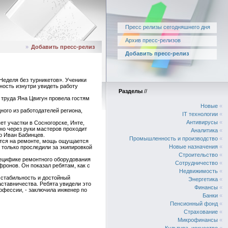
Пресс релизы сегодняшнего дня
Архив пресс-релизов
»
Добавить пресс-релиз
Добавить пресс-релиз
еделя без турникетов». Ученики
ость изнутри увидеть работу
Разделы
//
 труда Яна Цвигун провела гостям
Новые
«
ного из работодателей региона,
IT технологии
«
Антивирусы
«
т участки в Сосногорске, Инте,
но через руки мастеров проходит
Аналитика
«
о Иван Бабинцев.
Промышленность и производство
«
ится на ремонте, мощь ощущается
Новые назначения
«
 только проследили за экипировкой
Строительство
«
пецифике ремонтного оборудования
Сотрудничество
«
ронов. Он показал ребятам, как с
Недвижимость
«
, стабильность и достойный
Энергетика
«
аставничества. Ребята увидели это
Финансы
«
офессии, - заключила инженер по
Банки
«
Пенсионный фонд
«
Страхование
«
Микрофинансы
«