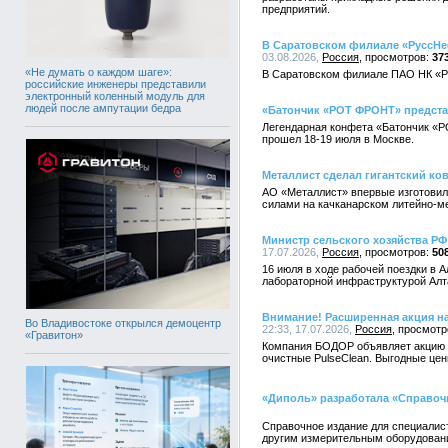
предприятий.
В Саратовском филиале «РуссНе
03.08.2026,
Россия
37
«Не думать о каждом шаге»:
В Саратовском филиале ПАО НК «Ру
российские инженеры представили
электронный коленный модуль для
людей после ампутации бедра
«Батончик «РОТ ФРОНТ» представ
Легендарная конфета «Батончик «Р
прошел 18-19 июля в Москве.
Металлист сделал гигантский ко
АО «Металлист» впервые изготовил
силами на качканарском литейно-м
Министр сельского хозяйства РФ
17.07.2026,
Россия
50
16 июля в ходе рабочей поездки в 
лабораторной инфраструктурой Алта
Внимание! Расширенная акция на
Во Владивостоке открылся демоцентр
22:33, 17.07.2026,
Россия
«Гравитон»
Компания БОДОР объявляет акцию н
очистные PulseClean. Выгодные цен
«Диполь» разработала «Справоч
Справочное издание для специалист
другим измерительным оборудован