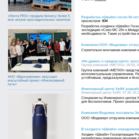
«Лента PRO» продала бизнесу более 5
Разработка «Швабе» почти 60 ле
млн литров прохладительных напитков
934
Разработка холдинга «Швабе» Госко
экспедицию «Союз МС-29» к Междун
необходимости. Такие устройства и
Компания ООО «Водомер» отгруз
Строительно-монтажная компания и
«Не думать о каждом шаге»: ро
Группа компаний «МЕТИЗ», 00:05, 0
Группа компаний «МЕТИЗ» представ
интеллектуальным управлением. Ра
АНО «Вдохновение» запускает
устойчивым, предсказуемым и без
масштабный проект «Инклюзивный
путь»
Инженерный центр УрФУ разрабо
Инженерный центр УрФУ, 07:36, 05.
Специалисты Инженерного центра Ур
для беспилотников. Проект реализ
Компания Водомер поставила Эн
ООО «Водомер» отгрузила компании
В холдинге «Швабе» определили
Холдинг «Швабе» Госкорпорации Рос
разработаны прикладные решения д