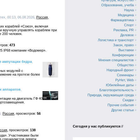
Культура, искусство
«
Образование, учеба
«
Наука
«
Медицина
«
ех, 00:13, 06.08.2026,
Россия
Фармацевтика
«
Спорт
«
ких кораблей «Союз», включая
и вручную управлять кораблем при
Реклама, PR
«
 200 человек.
Деловое
«
Логистика и транспорт
«
473
Закон, право
«
Выставки
«
5 IP68 компании «Водомер».
Конференции
«
Мнения специалистов
«
е ампутации бедра
,
Общество
«
Народный фронт
«
ных модулей с
ижение на протезе более
Семинары
«
РуНет, Web
«
Юбилейные даты
«
х аппаратов
,
Благотворительность
«
Природа, окружающая среда
«
нтации на двигатель ГФ 40
Скидки
«
ортозамещения.
Прочие события
«
Другие статьи
«
6,
Россия
56
Сегодня у нас публикуются
//
ссия
138
ода». Участниками были
в специалистов девяти