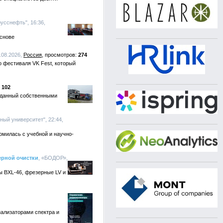
"русснефть", 16:36,
основе
.08.2026,
Россия
274
 фестиваля VK Fest, который
102
озданный собственными
ый университет", 22:44,
омилась с учебной и научно-
ерной очистки
, «БОДОР»,
ы BXL-46, фрезерные LV и
нализаторами спектра и