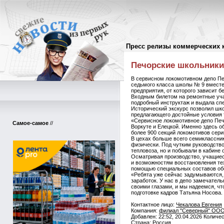
Пресс релизы коммерческих 
Пресс-релизы
//
Печорские школьник
В сервисном локомотивном депо Пе
седьмого класса школы № 9 вместе
предприятия, от которого зависит 
Входным билетом на ремонтные учас
подробный инструктаж и выдала сп
Исторический экскурс позволил шко
предлагающего достойные условия т
«Сервисное локомотивное депо Печо
Самое-самое
//
Воркуте и Елецкой. Именно здесь о
более 900 секций локомотивов сер
В цехах больше всего семиклассни
физически. Под чутким руководство
тепловоза, но и побывали в кабине о
Осматривая производство, учащиес
и возможностям восстановления тех
помощью специальных составов обе
«Ребята уже сейчас задумываются, 
заработок. У нас в депо замечател
своими глазами, и мы надеемся, чт
подготовке кадров Татьяна Носова.
Контактное лицо:
Чекалова Евгения
Компания:
филиал "Северный" ООО
Добавлен: 22:52, 20.04.2026 Количе
Страна:
Россия