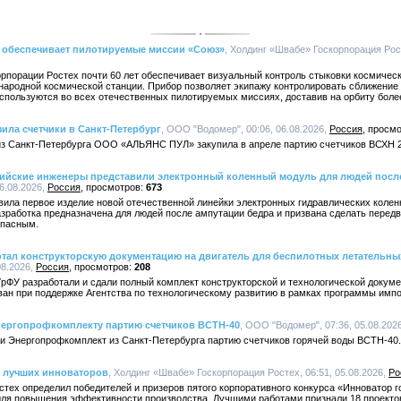
т обеспечивает пилотируемые миссии «Союз»
, Холдинг «Швабе» Госкорпорация Рост
рпорации Ростех почти 60 лет обеспечивает визуальный контроль стыковки космичес
ародной космической станции. Прибор позволяет экипажу контролировать сближение 
спользуются во всех отечественных пилотируемых миссиях, доставив на орбиту более
ила счетчики в Санкт-Петербург
, ООО "Водомер", 00:06, 06.08.2026,
Россия
з Санкт-Петербурга ООО «АЛЬЯНС ПУЛ» закупила в апреле партию счетчиков ВСХН 2
ссийские инженеры представили электронный коленный модуль для людей посл
6.08.2026,
Россия
673
ила первое изделие новой отечественной линейки электронных гидравлических колен
зработка предназначена для людей после ампутации бедра и призвана сделать передв
опасным.
тал конструкторскую документацию на двигатель для беспилотных летательны
08.2026,
Россия
208
ФУ разработали и сдали полный комплект конструкторской и технологической докуме
ован при поддержке Агентства по технологическому развитию в рамках программы имп
ергопрофкомплекту партию счетчиков ВСТН-40
, ООО "Водомер", 07:36, 05.08.202
 Энергопрофкомплект из Санкт-Петербурга партию счетчиков горячей воды ВСТН-40.
 лучших инноваторов
, Холдинг «Швабе» Госкорпорация Ростех, 06:51, 05.08.2026,
Ро
тех определил победителей и призеров пятого корпоративного конкурса «Инноватор г
ля повышения эффективности производства. Лучшими работами признали 18 проекто