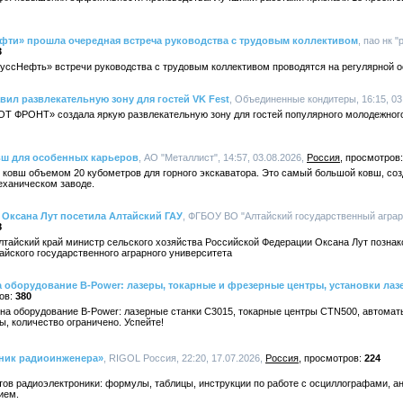
фти» прошла очередная встреча руководства с трудовым коллективом
, пао нк 
3
ссНефть» встречи руководства с трудовым коллективом проводятся на регулярной 
ил развлекательную зону для гостей VK Fest
, Объединенные кондитеры, 16:15, 03
ОТ ФРОНТ» создала яркую развлекательную зону для гостей популярного молодежного
вш для особенных карьеров
, АО "Металлист", 14:57, 03.08.2026,
Россия
 ковш объемом 20 кубометров для горного экскаватора. Это самый большой ковш, с
еханическом заводе.
 Оксана Лут посетила Алтайский ГАУ
, ФГБОУ ВО "Алтайский государственный аграрн
8
Алтайский край министр сельского хозяйства Российской Федерации Оксана Лут познак
йского государственного аграрного университета
 оборудование B-Power: лазеры, токарные и фрезерные центры, установки лаз
380
а оборудование B-Power: лазерные станки C3015, токарные центры CTN500, автомат
ы, количество ограничено. Успейте!
ник радиоинженера»
, RIGOL Россия, 22:20, 17.07.2026,
Россия
224
ов радиоэлектроники: формулы, таблицы, инструкции по работе с осциллографами, а
ием.