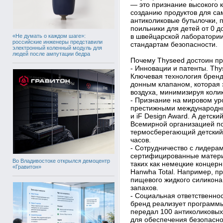
— это признание высокого 
созданию продуктов для са
антиколиковые бутылочки, 
поильники для детей от 0 д
в швейцарской лаборатори
«Не думать о каждом шаге»:
российские инженеры представили
стандартам безопасности.
электронный коленный модуль для
людей после ампутации бедра
Почему Thyseed достоин п
- Инновации и патенты. Thy
Ключевая технология бренд
донным клапаном, которая
воздуха, минимизируя коли
- Признание на мировом ур
престижными международны
и iF Design Award. А детск
Всемирной организацией п
термосберегающий детский 
часов.
- Сотрудничество с лидерам
сертифицированные матери
Во Владивостоке открылся демоцентр
таких как немецкие концер
«Гравитон»
Hanwha Total. Например, п
пищевого жидкого силикона
запахов.
- Социальная ответственно
бренд реализует программы
передал 100 антиколиковы
для обеспечения безопасно