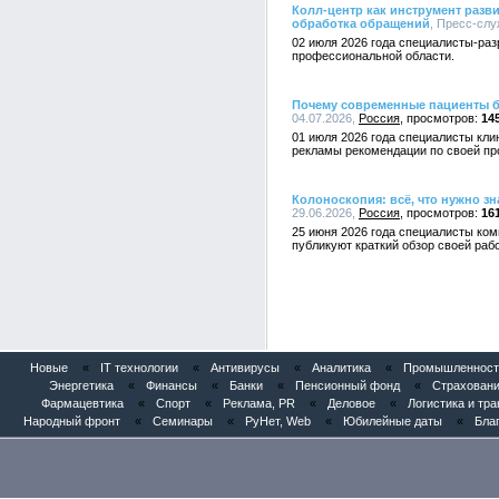
Колл-центр как инструмент разв
обработка обращений
, Пресс-слу
02 июля 2026 года специалисты-раз
профессиональной области.
Почему современные пациенты б
04.07.2026,
Россия
14
01 июля 2026 года специалисты кли
рекламы рекомендации по своей пр
Колоноскопия: всё, что нужно з
29.06.2026,
Россия
16
25 июня 2026 года специалисты ком
публикуют краткий обзор своей раб
Новые
«
IT технологии
«
Антивирусы
«
Аналитика
«
Промышленность
Энергетика
«
Финансы
«
Банки
«
Пенсионный фонд
«
Страхован
Фармацевтика
«
Спорт
«
Реклама, PR
«
Деловое
«
Логистика и тра
Народный фронт
«
Семинары
«
РуНет, Web
«
Юбилейные даты
«
Бла