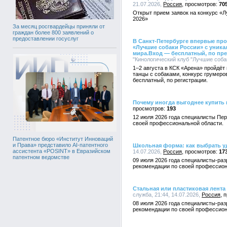
21.07.2026,
Россия
70
Открыт прием заявок на конкурс «
2026»
За месяц росгвардейцы приняли от
граждан более 800 заявлений о
предоставлении госуслуг
В Санкт-Петербурге впервые пр
«Лучшие собаки России» с уника
мира.Вход — бесплатный, по пр
"Кинологический клуб "Лучшие собак
1–2 августа в КСК «Арена» пройдёт
танцы с собаками, конкурс грумеро
бесплатный, по регистрации.
Почему иногда выгоднее купить
193
12 июля 2026 года специалисты Пе
своей профессиональной области.
Патентное бюро «Институт Инноваций
и Права» представило AI-патентного
Школьная форма: как выбрать у
ассистента «POSINT» в Евразийском
14.07.2026,
Россия
17
патентном ведомстве
09 июля 2026 года специалисты-раз
рекомендации по своей профессион
Стальная или пластиковая лента
служба, 21:44, 14.07.2026,
Россия
08 июля 2026 года специалисты-раз
рекомендации по своей профессион