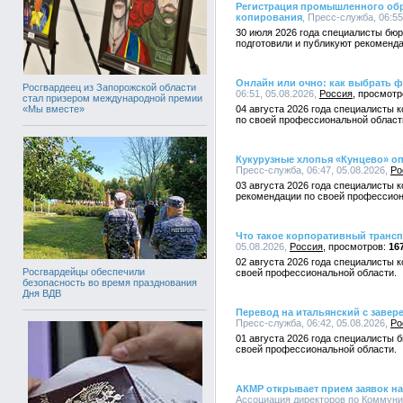
Регистрация промышленного обра
копирования
, Пресс-служба, 06:55
30 июля 2026 года специалисты бю
подготовили и публикуют рекоменд
Онлайн или очно: как выбрать ф
Росгвардеец из Запорожской области
06:51, 05.08.2026,
Россия
стал призером международной премии
«Мы вместе»
04 августа 2026 года специалисты 
по своей профессиональной област
Кукурузные хлопья «Кунцево» оп
Пресс-служба, 06:47, 05.08.2026,
Ро
03 августа 2026 года специалисты 
рекомендации по своей профессион
Что такое корпоративный трансп
05.08.2026,
Россия
16
02 августа 2026 года специалисты 
Росгвардейцы обеспечили
своей профессиональной области.
безопасность во время празднования
Дня ВДВ
Перевод на итальянский с завер
Пресс-служба, 06:42, 05.08.2026,
Ро
01 августа 2026 года специалисты 
своей профессиональной области.
АКМР открывает прием заявок на
Ассоциация директоров по Коммуни