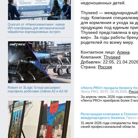
недоношенных детей.
Thyseed — международный 
году. Компания специализи
для кормления и ухода за д
Quorum от «Наносемантики»: новая
продукцию под единым при
ИИ-платформа для автоматической
обработки корпоративных встреч
Thyseed представлена в кр
мир». За годы работы брен
родителей по всему миру.
Контактное лицо:
Алина
Компания:
Thyseed
Добавлен: 22:05, 21.04.202
Страна:
Россия
Robort от 3Logic Group расширил
«Лента PRO» продала бизнесу бо
портфель роботами Unitree A2 и A2-W
Лента PRO, 00:07, 06.08.2026,
Росс
За апрель–июль 2026 года клиенты 
«Лента PRO» приобрели более 5 мл
Регистрация компании в Гонконг
международного бизнеса
, Пресс-
31 июля 2026 года специалисты бюр
своей профессиональной области.