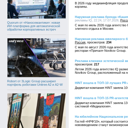
В 2026 году медиаинфляция продол
корзины.
Наружная реклама бренда «Каше
рекламы IQ, 22:24, 17.07.2026,
Росс
Quorum от «Наносемантики»: новая
С мая по июль 2026 года агентств
ИИ-платформа для автоматической
элитного отдыха в Москве.
обработки корпоративных встреч
Наружная реклама ювелирного бр
Россия
234
С мая по август 2026 года агентст
ресторан «Причал» Novikov Group.
Реклама клиники эстетической ме
217
Летом 2026 года агентство IQ разм
Novikov Group, расположенный на 
Robort от 3Logic Group расширил
HINT вошла в ТОП-10 лучших PR-
портфель роботами Unitree A2 и A2-W
Диджитал-компания HINT заняла 10
HINT вошла в ТОП-15 PR-агентст
Диджитал-компания HINT заняла 13
системой «Медиалогия».
На юбилейном Национальном ре
Гостей «НРФ’10», который состоитс
нововведением станут визионерски