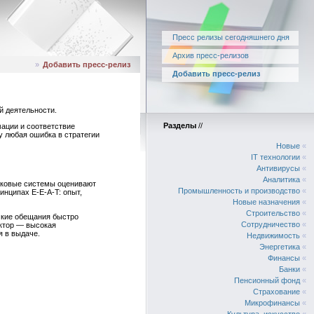
Пресс релизы сегодняшнего дня
Архив пресс-релизов
»
Добавить пресс-релиз
Добавить пресс-релиз
й деятельности.
Разделы
//
ации и соответствие
у любая ошибка в стратегии
Новые
«
IT технологии
«
Антивирусы
«
Аналитика
«
сковые системы оценивают
Промышленность и производство
«
инципах E-E-A-T: опыт,
Новые назначения
«
Строительство
«
мкие обещания быстро
Сотрудничество
«
актор — высокая
я в выдаче.
Недвижимость
«
Энергетика
«
Финансы
«
Банки
«
Пенсионный фонд
«
Страхование
«
Микрофинансы
«