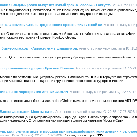
 Данил Владимирович выпустит новый трек «Любовь» 21 августа
, MSA, 07:20, 05
ил Владимирович (TheWitcheryCat, ех-BlackBabyCat) из Норильска анонсировал выход
ажет о преодолении тяжелого расставания и поиске внутренней свободы.
ричал» Novikov Group. Продвижение проекта «Никитский 6»
, Агентство наружной 
7
ство IQ реализовало размещение наружной рекламы клубного дома класса люкс «Никит
ой локации ресторана «Причал» Novikov Group.
ёт бизнес-классом: «Авиасейлс» в шашлычной
, Агентство наружной рекламы IQ, 15:
нтство IQ реализовало комплексную программу брендирования для компании «Авиасейл
 на премиальных курортах Красной Поляны
, Агентство наружной рекламы IQ, 15:24
кампанию по размещению цифровой рекламы для клиента ПСК (Петербургская строител
ации Красной Поляны — одного из крупнейших всесезонных курортов России.
премиальное мероприятие ART DE JARDIN
, Агентство наружной рекламы IQ, 22:48, 17
лизовало интеграцию бренда Aesthetica Clinic в рамках статусного мероприятия ART D
 Башне Федерация Москва-сити.
, Агентство наружной рекламы IQ, 22:35, 17.07.2026,
уществило размещение цифровой рекламы бренда Togas. Реклама транслировалась на 
ашни Федерация». Это премиальная локация в деловом квартале Москва-Сити.
амы: как получать лиды и продажи при медиаинфляции, конкуренции и отложе
omer Data Platform), 22:26, 17.07.2026,
Россия
395