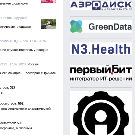
ональнее формируя
гентство наружной
 ключевые площадки
рекламы IQ, 22:24, 17.07.2026,
ение осуществлялось у входа в
22:21, 17.07.2026,
Россия
ла VIP-локация — ресторан «Причал»
327
ты.
552
 подготовленного аналитической
535
программа, а главным