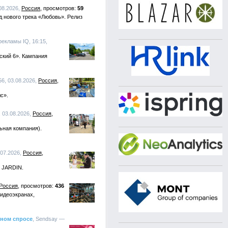
.08.2026,
Россия
59
 нового трека «Любовь». Релиз
рекламы IQ, 16:15,
ский 6». Кампания
56, 03.08.2026,
Россия
с».
, 03.08.2026,
Россия
ьная компания).
.07.2026,
Россия
E JARDIN.
Россия
436
видеоэкранах,
нном спросе
, Sendsay —