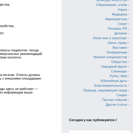
Культура, искусство
«
орства;
Образование, учеба
«
Наука
«
Медицина
«
Фармацевтика
«
Спорт
«
тройства;
Реклама, PR
«
уг.
Деловое
«
Логистика и транспорт
«
Закон, право
«
Выставки
«
опросы пациентов: «когда
Конференции
«
универсальных рекомендаций.
Мнения специалистов
«
вие контента.
Общество
«
Народный фронт
«
Семинары
«
а негатив. Ответы должны
РуНет, Web
«
ть с внешними площадками:
Юбилейные даты
«
Благотворительность
«
оды здесь не работают —
Природа, окружающая среда
«
ство информации выше
Скидки
«
Прочие события
«
Другие статьи
«
Сегодня у нас публикуются
//