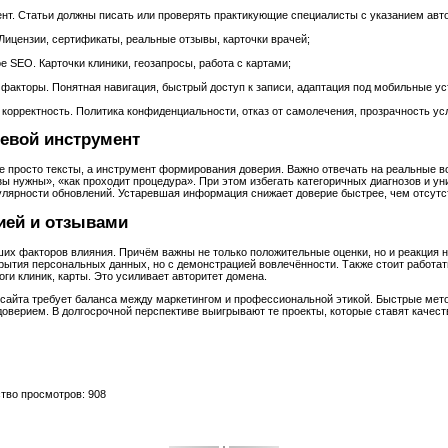
ент. Статьи должны писать или проверять практикующие специалисты с указанием авт
 Лицензии, сертификаты, реальные отзывы, карточки врачей;
 SEO. Карточки клиники, геозапросы, работа с картами;
факторы. Понятная навигация, быстрый доступ к записи, адаптация под мобильные ус
корректность. Политика конфиденциальности, отказ от самолечения, прозрачность усл
чевой инструмент
е просто тексты, а инструмент формирования доверия. Важно отвечать на реальные в
изы нужны», «как проходит процедура». При этом избегать категоричных диагнозов и 
лярности обновлений. Устаревшая информация снижает доверие быстрее, чем отсутст
цией и отзывами
их факторов влияния. Причём важны не только положительные оценки, но и реакция н
крытия персональных данных, но с демонстрацией вовлечённости. Также стоит работа
и клиник, карты. Это усиливает авторитет домена.
сайта требует баланса между маркетингом и профессиональной этикой. Быстрые мет
 доверием. В долгосрочной перспективе выигрывают те проекты, которые ставят каче
ство просмотров: 908