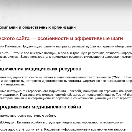
компаний и общественных организаций
ского сайта — особенности и эффективные шаги
ии Инженеры Продаж подготовили и на правах рекламы публикуют краткий обзор свое
сайта — это не про быстрые позиции, а про выстроенную репутацию, точность информ
овых систем. Здесь пользователь принимает решения, влияющие на здоровье, поэтом
и.
движения медицинских ресурсов
ения медицинского сайта
— работа в нише повышенной ответственности (YMYL). Пои
о и экспертность, авторство и достоверность контента. Формально это выражается в пр
ть и надёжность.
ные инструменты агрессивного маркетинга. Кликбейт, манипуляции страхами или гро
ку аудитории. Пользователь ожидает спокойной, аргументированной подачи. Третий ф
егаторов, клиник и информационных порталов. Без чёткой специализации сайт теряетс
родвижения медицинского сайта
 важно выстроить системную работу:
SEO-аудит. Выявить ошибки в структуре, индексации, корректности терминологии;
ское ядро с учётом интента. Разделить информационные и коммерческие запросы;