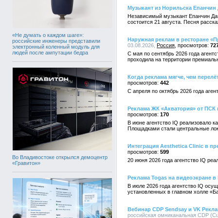
Музыкант из Норильска Епанчин
Независимый музыкант Епанчин Дан
состоится 21 августа. Песня расск
«Не думать о каждом шаге»:
Наружная реклам в ресторане «П
российские инженеры представили
03.08.2026,
Россия
72
электронный коленный модуль для
людей после ампутации бедра
С мая по сентябрь 2026 года агент
проходила на территории премиальн
Когда реклама мягче, чем перел
442
С апреля по октябрь 2026 года аге
Реклама ЖК «Акватория» от ПСК
170
В июне агентство IQ реализовало 
Площадками стали центральные лок
Интеграция Aesthetica Clinic в 
599
Во Владивостоке открылся демоцентр
20 июня 2026 года агентство IQ реа
«Гравитон»
Реклама Togas на видеоэкране в
В июле 2026 года агентство IQ ос
установленных в главном холле «Б
Вебинар CDP Sendsay и VK Рекл
российская омниканальная CDP (Cust