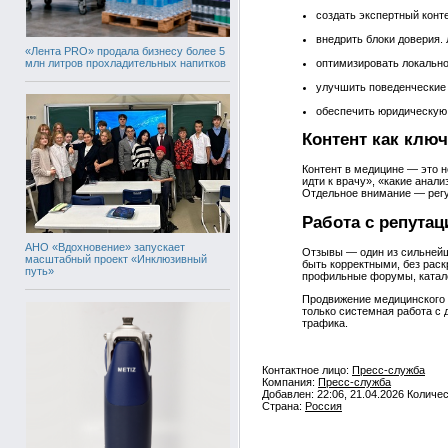
создать экспертный конт
внедрить блоки доверия.
«Лента PRO» продала бизнесу более 5
оптимизировать локальное
млн литров прохладительных напитков
улучшить поведенческие 
обеспечить юридическую 
Контент как клю
Контент в медицине — это н
идти к врачу», «какие анал
Отдельное внимание — регу
Работа с репута
АНО «Вдохновение» запускает
Отзывы — один из сильнейш
масштабный проект «Инклюзивный
быть корректными, без рас
путь»
профильные форумы, каталог
Продвижение медицинского 
только системная работа с
трафика.
Контактное лицо:
Пресс-служба
Компания:
Пресс-служба
Добавлен: 22:06, 21.04.2026 Количе
Страна:
Россия