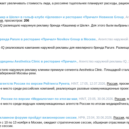
жает увеличивать стоимость лида, а россияне тщательнее планируют расходы, раци
мир и Шелк» в гольф-клубе «Целеево» и ресторане «Причал» Новиков Group
, А
ия
206
о IQ размещало наружную рекламу бренда «Кашемир и Шелк». Для этого были выбраны
енда Parure в ресторане «Причал» Novikov Group в Москве.
, Агентство наружной 
во IQ реализовало кампанию наружной рекламы для ювелирного бренда Parure. Размещ
дицины Aesthetica Clinic в ресторане «Причал».
, Агентство наружной рекламы IQ, 
естило наружную рекламу клиники премиум-сегмента Aesthetica Clinic. Площадкой ста
набережной Москвы-реки.
агентств России по версии Рейтинга Рунета
, HINT, 17:05, 12.07.2026,
Россия
-е место среди российских компаний, реализующих разовые коммуникационные проек
в России по версии «Медиалогии» по итогам мая
, HINT, 23:05, 30.06.2026,
Россия
-е место среди ведущих коммуникационных агентств России по итогам медиарейтинга,
кламном форуме пройдут визионерские сессии
, НРФ, 23:04, 30.06.2026,
Россия
я с 10 по 13 ноября в Москве, ожидают стратегические сессии, обширная отраслевая 
е сессии.