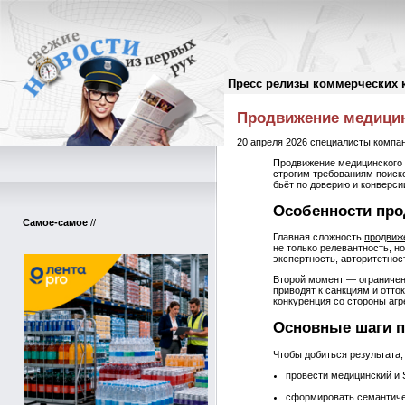
Пресс релизы коммерческих 
Пресс-релизы
//
Продвижение медицин
20 апреля 2026 специалисты компан
Продвижение медицинского 
строгим требованиям поиск
бьёт по доверию и конверси
Особенности про
Самое-самое
//
Главная сложность
продвиж
не только релевантность, н
экспертность, авторитетнос
Второй момент — ограничен
приводят к санкциям и отто
конкуренция со стороны агр
Основные шаги п
Чтобы добиться результата,
провести медицинский и 
сформировать семантиче