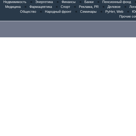
Недвижимость
«
Энергетика
«
Финансы
«
Банки
«
Пенсионный фонд
Медицина
«
Фармацевтика
«
Спорт
«
Реклама, PR
«
Деловое
«
Логи
Общество
«
Народный фронт
«
Семинары
«
РуНет, Web
«
Юб
Прочие со