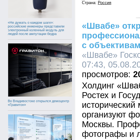
Страна:
Россия
«Не думать о каждом шаге»:
«Швабе» отк
российские инженеры представили
электронный коленный модуль для
профессиона
людей после ампутации бедра
с объективам
«Швабе» Госко
07:43, 05.08.2
2
Холдинг «Шва
Ростех и Госу
Во Владивостоке открылся демоцентр
исторический 
«Гравитон»
организуют фо
Москвы. Проф
фотографы и 