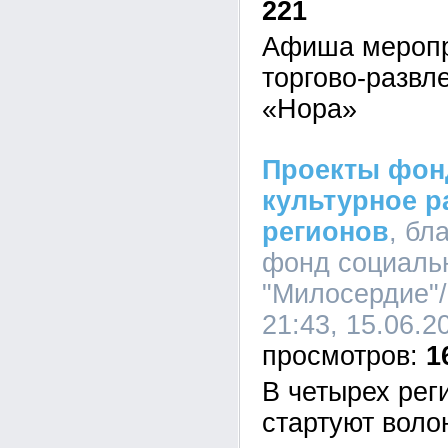
221
Афиша меропр
торгово-развл
«Нора»
Проекты фон
культурное р
регионов
, бл
фонд социаль
"Милосердие"
21:43, 15.06.2
1
В четырех рег
стартуют воло