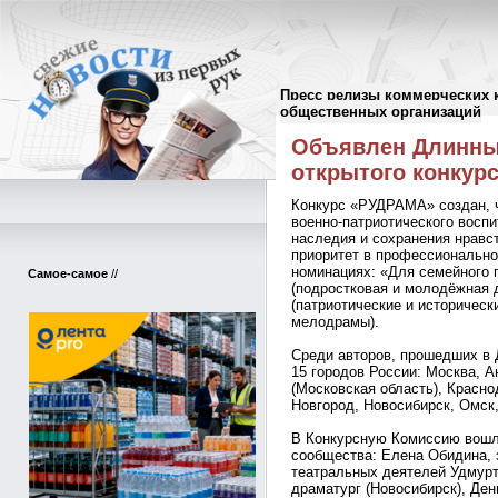
Пресс релизы коммерческих 
Пресс-релизы
//
общественных организаций
Объявлен Длинны
открытого конкур
Конкурс «РУДРАМА» создан, 
военно-патриотического восп
наследия и сохранения нравс
приоритет в профессионально
номинациях: «Для семейного 
Самое-самое
//
(подростковая и молодёжная 
(патриотические и историческ
мелодрамы).
Среди авторов, прошедших в 
15 городов России: Москва, А
(Московская область), Красно
Новгород, Новосибирск, Омск,
В Конкурсную Комиссию вошл
сообщества: Елена Обидина,
театральных деятелей Удмурт
драматург (Новосибирск), Де