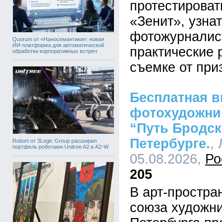
протестироват
«Зенит», узнат
фотожурналис
Quorum от «Наносемантики»: новая
ИИ-платформа для автоматической
практические 
обработки корпоративных встреч
съемке от при
Бесплатная в
фотохудожни
“Путь Бродск
Петербурге.
,
Robort от 3Logic Group расширил
портфель роботами Unitree A2 и A2-W
05.08.2026,
Ро
205
В арт-простра
союза художни