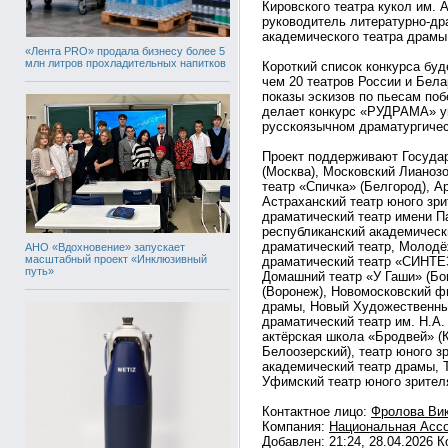
Кировского театра кукол им. 
руководитель литературно-др
академического театра драмы
«Лента PRO» продала бизнесу более 5
млн литров прохладительных напитков
Короткий список конкурса буд
чем 20 театров России и Белар
показы эскизов по пьесам поб
делает конкурс «РУДРАМА» у
русскоязычном драматургичес
Проект поддерживают Госуда
(Москва), Московский Лианозо
театр «Спичка» (Белгород), А
Астраханский театр юного зри
драматический театр имени П
республиканский академическ
драматический театр, Молодё
АНО «Вдохновение» запускает
масштабный проект «Инклюзивный
драматический театр «СИНТЕ
путь»
Домашний театр «У Гаши» (Бо
(Воронеж), Новомосковский ф
драмы, Новый Художественный
драматический театр им. Н.А.
актёрская школа «Бродвей» (К
Белоозерский), театр юного з
академический театр драмы, Т
Уфимский театр юного зрителя
Контактное лицо:
Фролова Вик
Компания:
Национальная Ассо
Добавлен: 21:24, 28.04.2026 