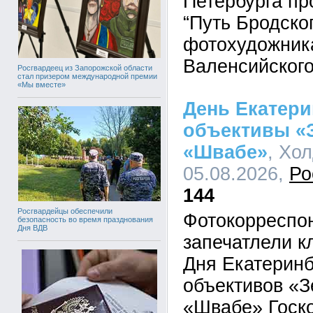
Петербурга пр
“Путь Бродско
фотохудожника
Валенсийского
Росгвардеец из Запорожской области
стал призером международной премии
«Мы вместе»
День Екатери
объективы «З
«Швабе»
, Хо
05.08.2026,
Ро
144
Росгвардейцы обеспечили
Фотокорреспо
безопасность во время празднования
Дня ВДВ
запечатлели 
Дня Екатерин
объективов «З
«Швабе» Госко