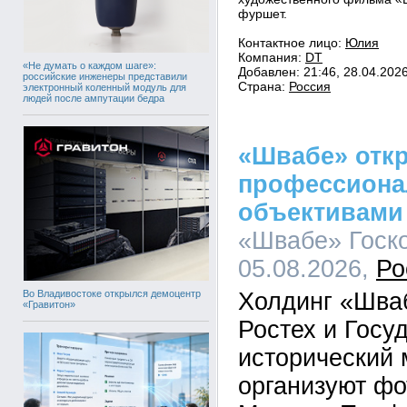
фуршет.
Контактное лицо:
Юлия
Компания:
DT
«Не думать о каждом шаге»:
Добавлен: 21:46, 28.04.202
российские инженеры представили
Страна:
Россия
электронный коленный модуль для
людей после ампутации бедра
«Швабе» отк
профессиона
объективами
«Швабе» Госко
05.08.2026,
Ро
Во Владивостоке открылся демоцентр
Холдинг «Шва
«Гравитон»
Ростех и Госу
исторический 
организуют фо