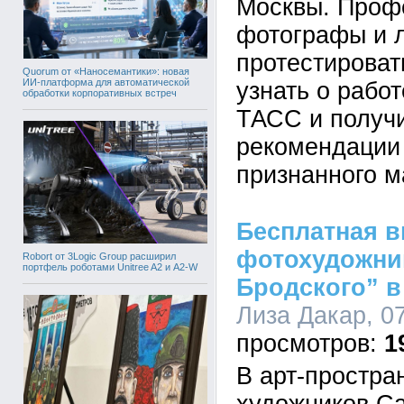
Москвы. Проф
фотографы и 
протестироват
Quorum от «Наносемантики»: новая
ИИ-платформа для автоматической
узнать о рабо
обработки корпоративных встреч
ТАСС и получи
рекомендации 
признанного м
Бесплатная в
фотохудожни
Robort от 3Logic Group расширил
портфель роботами Unitree A2 и A2-W
Бродского” в
Лиза Дакар, 07
1
В арт-простра