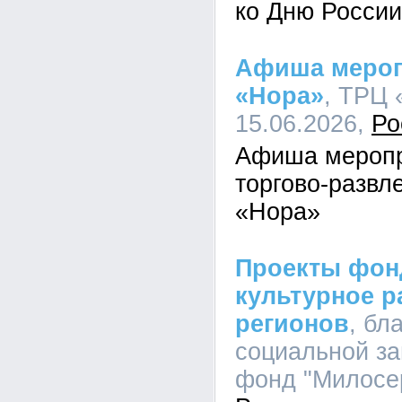
ко Дню России
Афиша мероп
«Нора»
, ТРЦ 
15.06.2026,
Ро
Афиша меропр
торгово-развл
«Нора»
Проекты фон
культурное р
регионов
, бл
социальной з
фонд "Милосер