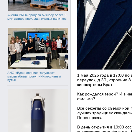
«Лента PRO» продала бизнесу более 5
млн литров прохладительных напитков
АНО «Вдохновение» запускает
1 мая 2026 года в 17:00 по
масштабный проект «Инклюзивный
переулок, д.2/1, строение 
путь»
кинокартины Брат.
Как рождался герой? И в ч
фильма?
Все секреты со съемочной 
лучших традициях скандаль
Переверзева.
В день открытия в 19:00 со
художественного фильма «