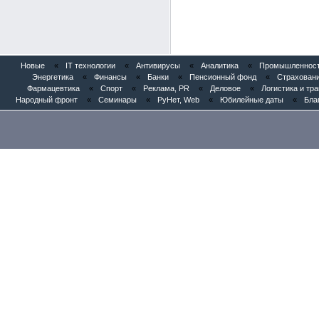
Новые
«
IT технологии
«
Антивирусы
«
Аналитика
«
Промышленность
Энергетика
«
Финансы
«
Банки
«
Пенсионный фонд
«
Страхован
Фармацевтика
«
Спорт
«
Реклама, PR
«
Деловое
«
Логистика и тр
Народный фронт
«
Семинары
«
РуНет, Web
«
Юбилейные даты
«
Бла