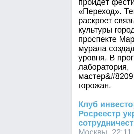
пройдёт фести
«Переход». Т
раскроет связ
культуры город
проспекте Мар
мурала создад
уровня. В про
лаборатория,
мастер&#8209;
горожан.
Клуб инвест
Росреестр ук
сотрудничес
Москвы, 22:11