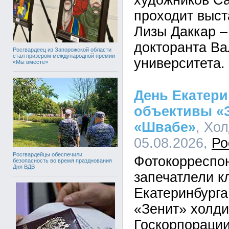
художников Са
проходит выст
Лизы Даккар –
докторанта Ва
Росгвардеец из Запорожской области
стал призером международной премии
университета.
«Мы вместе»
День Екатери
объективы «З
«Швабе»
, Хо
05.08.2026,
Ро
Росгвардейцы обеспечили
Фотокорреспо
безопасность во время празднования
Дня ВДВ
запечатлели к
Екатеринбурга
«Зенит» холд
Госкорпорации