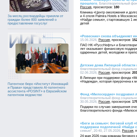
прошлого
, Благотворительный фонд
Россия
180
Клиника «Центр омоложения и долго
и 4 отеля Palmira Hotels в Московс
За месяц росгвардейцы приняли от
«Найди семью», стартовавшую 1 ию
граждан более 800 заявлений о
детей
предоставлении госуслуг
«Ровесник» снова объединяет ю
15.06.2026,
Россия
15
ПАО НК «РуссНефть» и Благотвори
лет оказывают финансовую поддерж
одаренных детей, молодежи и преп
Детские дома Липецкой области
благотворительный фонд социально
02.06.2026,
Россия
20
В Липецке при поддержке фонда «М
«Надежда», которая приурочена к 
Патентное бюро «Институт Инноваций
и Права» представило AI-патентного
ассистента «POSINT» в Евразийском
Фонд «Милосердие» поздравил л
патентном ведомстве
благотворительный фонд социально
30.05.2026,
Россия
17
Подарки по случаю завершения оче
благотворительного фонда «Милосе
«Беги за семью»: беговой клуб
поддержки подопечной «Найди 
семью", 20:40, 27.05.2026,
Россия
24 мая 2026 года команда бегового