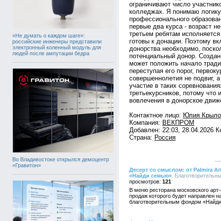
ограничивают число участнико
колледжах. Я понимаю логику
профессионального образован
первые два курса - возраст н
третьем ребятам исполняется
«Не думать о каждом шаге»:
готовы к донации. Поэтому в
российские инженеры представили
электронный коленный модуль для
донорства необходимо, поско
людей после ампутации бедра
потенциальный донор. Создан
может положить начало тради
переступая его порог, первоку
совершеннолетия не подвиг, а
участие в таких соревнования
третьекурсников, потому что 
вовлечения в донорское движ
Контактное лицо:
Юлия Крыло
Компания:
ВЕКПРОМ
Добавлен: 22:03, 28.04.2026 
Страна:
Россия
Во Владивостоке открылся демоцентр
«Гравитон»
Десерт со смыслом: от Palmira 
«Найди семью»
, Благотворительны
121
В меню ресторана московского арт-от
продаж которого будет направлен 
благотворительным фондом «Найд