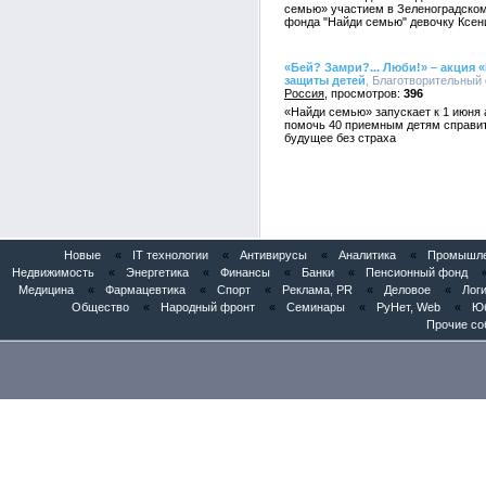
семью» участием в Зеленоградско
фонда "Найди семью" девочку Ксен
«Бей? Замри?... Люби!» – акция
защиты детей
, Благотворительный 
Россия
396
«Найди семью» запускает к 1 июня 
помочь 40 приемным детям справит
будущее без страха
Новые
«
IT технологии
«
Антивирусы
«
Аналитика
«
Промышлен
Недвижимость
«
Энергетика
«
Финансы
«
Банки
«
Пенсионный фонд
Медицина
«
Фармацевтика
«
Спорт
«
Реклама, PR
«
Деловое
«
Логи
Общество
«
Народный фронт
«
Семинары
«
РуНет, Web
«
Юб
Прочие со