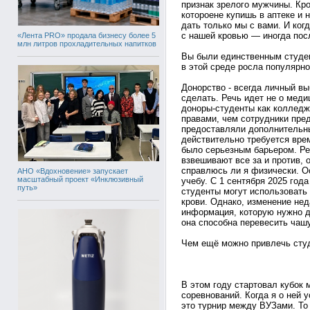
признак зрелого мужчины. Кро
котороене купишь в аптеке и
дать только мы с вами. И ког
с нашей кровью — иногда пос
«Лента PRO» продала бизнесу более 5
млн литров прохладительных напитков
Вы были единственным студен
в этой среде росла популярн
Донорство - всегда личный вы
сделать. Речь идет не о меди
доноры-студенты как колледж
правами, чем сотрудники пре
предоставляли дополнительны
действительно требуется врем
было серьезным барьером. Ре
взвешивают все за и против, 
справлюсь ли я физически. О
АНО «Вдохновение» запускает
масштабный проект «Инклюзивный
учебу. С 1 сентября 2025 год
путь»
студенты могут использовать
крови. Однако, изменение неда
информация, которую нужно до
она способна перевесить чаш
Чем ещё можно привлечь сту
В этом году стартовал кубок
соревнований. Когда я о ней 
это турнир между ВУЗами. То 