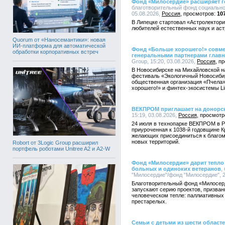
Фонд «Милосердие» расширяет г
благотворительный фонд социально
05.08.2026,
Россия
10
В Липецке стартовал «Астролектори
любителей естественных наук и ас
Quorum от «Наносемантики»: новая
ИИ-платформа для автоматической
Фонд «Больше хорошего!» совмест
обработки корпоративных встреч
генеральными партнерами главн
Group, 15:20, 03.08.2026,
Россия
В Новосибирске на Михайловской н
фестиваль «Экологичный Новосиби
общественная организация «Пчела»
хорошего!» и финтех-экосистемы Li
ВЕКПРОМ приглашает на донорск
15:19, 03.08.2026,
Россия
24 июля в технопарке ВЕКПРОМ в Р
приуроченная к 1038-й годовщине 
желающих присоединиться к благому
новых территорий.
Robort от 3Logic Group расширил
портфель роботами Unitree A2 и A2-W
Фонд «Милосердие» дарит тепло 
больных и одиноких ветеранов
,
"Милосердие"/фонд "Милосердие", 2
Благотворительный фонд «Милосер
запускают серию проектов, призван
человеческом тепле: паллиативных
престарелых.
Семьи с детьми из шести област