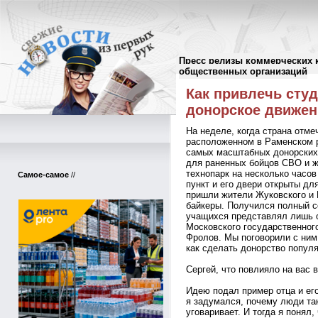
Пресс релизы коммерческих 
Пресс-релизы
//
общественных организаций
Как привлечь сту
донорское движен
На неделе, когда страна отм
расположенном в Раменском р
самых масштабных донорских 
для раненных бойцов СВО и ж
технопарк на несколько часо
Самое-самое
//
пункт и его двери открыты дл
пришли жители Жуковского и 
байкеры. Получился полный с
учащихся представлял лишь о
Московского государственног
Фролов. Мы поговорили с ним
как сделать донорство попул
Сергей, что повлияло на вас 
Идею подал пример отца и ег
я задумался, почему люди так
уговаривает. И тогда я понял