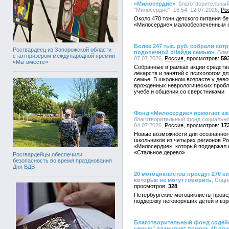
«Милосердие»
, благотворительны
"Милосердие", 16:54, 12.07.2026,
Ро
Около 470 тонн детского питания б
«Милосердие» малообеспеченным с
Более 247 тыс. руб. собрали сот
Росгвардеец из Запорожской области
подопечной «Найди семью»
, Бла
стал призером международной премии
07.07.2026,
Россия
59
«Мы вместе»
Собранные в рамках акции средства
лекарств и занятий с психологом д
семье. В школьном возрасте у дево
врожденных неврологических пробл
учебе и общении со сверстниками
Фонд «Милосердие» помогает ш
благотворительный фонд социально
04.07.2026,
Россия
17
Новые возможности для осознанног
школьников из четырех регионов Р
«Милосердие», который поддержал 
«Стальное дерево».
Росгвардейцы обеспечили
безопасность во время празднования
Дня ВДВ
20 мотоциклистов проедут 270 к
которые не могут говорить
, Соци
328
Петербургские мотоциклисты прове
поддержку неговорящих детей и вз
Благотворительный фонд содейс
семью" планирует помочь 40 пр