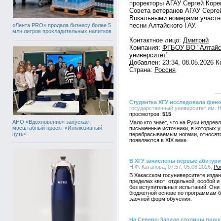
проректоры АГАУ Сергей Коре
Совета ветеранов АГАУ Сергей
Вокальными номерами участни
песни Алтайского ГАУ.
«Лента PRO» продала бизнесу более 5
млн литров прохладительных напитков
Контактное лицо:
Дмитрий
Компания:
ФГБОУ ВО "Алтайс
университет"
Добавлен: 23:34, 08.05.2026 
Страна:
Россия
Студентка ХГУ исследовала фено
государственный университет им. Н.
515
АНО «Вдохновение» запускает
Мало кто знает, что на Руси издре
масштабный проект «Инклюзивный
письменные источники, в которых 
путь»
перебрасываемым ногами, относятс
появляются в XIX веке.
В ХГУ зачислены первые абитур
Н.Ф. Катанова, 07:57, 05.08.2026,
Ро
В Хакасском госуниверситете издан 
пределах квот: отдельной, особой 
без вступительных испытаний. Они
бюджетной основе по программам ба
заочной форм обучения.
На Северо-Западе столицы прош