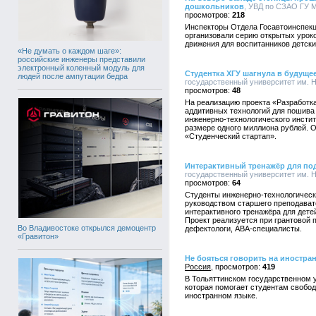
дошкольников
, УВД по СЗАО ГУ М
218
Инспекторы Отдела Госавтоинспекц
организовали серию открытых урок
движения для воспитанников детски
«Не думать о каждом шаге»:
российские инженеры представили
электронный коленный модуль для
Студентка ХГУ шагнула в будуще
людей после ампутации бедра
государственный университет им. Н.
48
На реализацию проекта «Разработк
аддитивных технологий для пошива
инженерно-технологического инстит
размере одного миллиона рублей. О
«Студенческий стартап».
Интерактивный тренажёр для под
государственный университет им. Н.
64
Студенты инженерно-технологическо
руководством старшего преподават
интерактивного тренажёра для дете
Проект реализуется при грантовой п
Во Владивостоке открылся демоцентр
дефектологи, АВА-специалисты.
«Гравитон»
Не бояться говорить на иностра
Россия
419
В Тольяттинском государственном у
которая помогает студентам свобод
иностранном языке.