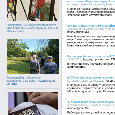
изготовили «Медовую карту Алта
государственный аграрный университ
Одним из главных аттракторов вни
мёда и оздоровительной продукции
«Медовая карта Алтайского края».
Росгвардеец из Запорожской области
ХГУ на третьем месте медиарейт
стал призером международной премии
Хакасский государственный универси
«Мы вместе»
553
Минобрнауки России опубликовал р
года. В нём представлены и ранжи
входящих в систему министерства.
Макс Хакасский госуниверситет во
Кадры для беспилотников: в ТГУ
17.07.2026,
Россия
17
В Тольяттинском государственном 
абитуриентов.
В ХГУ вручили дипломы врачам
,
Росгвардейцы обеспечили
Катанова, 22:18, 17.07.2026,
Россия
безопасность во время празднования
Дня ВДВ
В медицинском институте Хакасског
состоялась торжественная церемон
«Лечебное дело». Это уже 15 выпус
«Золотая молодёжь» Хакасского 
государственный университет им. Н.
155
Работодатели могут найти успешног