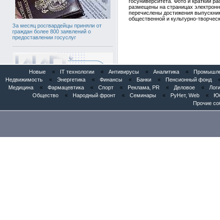
госуниверситета. Фото и краткий ра
размещены на страницах электронн
перечислены достижения выпускник
общественной и культурно-творческ
За месяц росгвардейцы приняли от
граждан более 800 заявлений о
предоставлении госуслуг
Новые
«
IT технологии
«
Антивирусы
«
Аналитика
«
Промышлен
Недвижимость
«
Энергетика
«
Финансы
«
Банки
«
Пенсионный фонд
Медицина
«
Фармацевтика
«
Спорт
«
Реклама, PR
«
Деловое
«
Логи
Общество
«
Народный фронт
«
Семинары
«
РуНет, Web
«
Юб
Прочие со
Патентное бюро «Институт Инноваций
и Права» представило AI-патентного
ассистента «POSINT» в Евразийском
патентном ведомстве