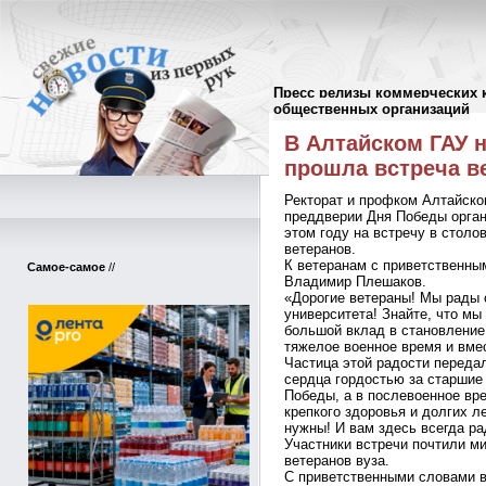
Пресс релизы коммерческих 
Пресс-релизы
//
общественных организаций
В Алтайском ГАУ 
прошла встреча в
Ректорат и профком Алтайско
преддверии Дня Победы орган
этом году на встречу в столо
ветеранов.
К ветеранам с приветственны
Самое-самое
//
Владимир Плешаков.
«Дорогие ветераны! Мы рады с
университета! Знайте, что мы
большой вклад в становление 
тяжелое военное время и вме
Частица этой радости переда
сердца гордостью за старшие 
Победы, а в послевоенное вр
крепкого здоровья и долгих ле
нужны! И вам здесь всегда р
Участники встречи почтили м
ветеранов вуза.
С приветственными словами в