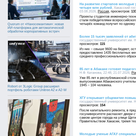
На развитие стартапов молодые 
четыре млн рублей
, Хакасский го
03.08.2026,
Россия
13
Проекты студентов инженерно-техно
стали победителями всероссийского
четырёх команд получит по одному 
Quorum от «Наносемантики»: новая
ИИ-платформа для автоматической
обработки корпоративных встреч
Более 15 тысяч заявлений от аби
государственный университет им. Н.
115
Из них – свыше 9600 на бюджет, ост
предоставлено 1435 бесплатных ме
среднего профессионального образ
85 лет в Абакане готовят педагог
Н.Ф. Катанова, 22:48, 21.07.2026,
Ро
Уже 85 лет в республиканской столи
выпускниками Абаканского учительс
1945 – 104 человека.
Robort от 3Logic Group расширил
портфель роботами Unitree A2 и A2-W
ХГУ открывает общежитие повы
государственный университет им. Н.
154
После капитального ремонта, в пре
госуниверситете распахнет двери 
самом центре города на улице Щети
Правительством Хакасии, тремя те
Молодые ученые АГАУ специальн