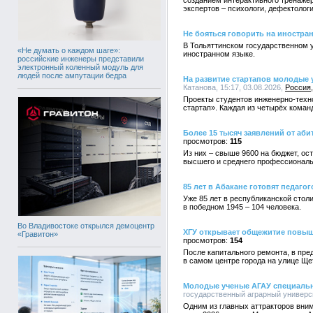
созданием интерактивного тренажёр
экспертов – психологи, дефектолог
Не бояться говорить на иностра
В Тольяттинском государственном у
«Не думать о каждом шаге»:
иностранном языке.
российские инженеры представили
электронный коленный модуль для
людей после ампутации бедра
На развитие стартапов молодые 
Катанова, 15:17, 03.08.2026,
Россия
Проекты студентов инженерно-техно
стартап». Каждая из четырёх коман
Более 15 тысяч заявлений от аби
115
Из них – свыше 9600 на бюджет, ос
высшего и среднего профессиональ
85 лет в Абакане готовят педагог
Уже 85 лет в республиканской столи
в победном 1945 – 104 человека.
Во Владивостоке открылся демоцентр
ХГУ открывает общежитие повы
«Гравитон»
154
После капитального ремонта, в пре
в самом центре города на улице Ще
Молодые ученые АГАУ специально
государственный аграрный университ
Одним из главных аттракторов вни