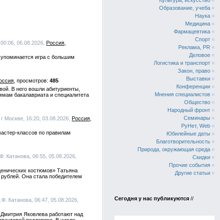
Культура, искусство
«
Образование, учеба
«
Наука
«
Медицина
«
Фармацевтика
«
Спорт
«
00:06, 06.08.2026,
Россия
Реклама, PR
«
Деловое
«
х упоминается игра с большим
Логистика и транспорт
«
Закон, право
«
Выставки
«
оссия
485
Конференции
«
евой. В него вошли абитуриенты,
Мнения специалистов
«
ммам бакалавриата и специалитета
Общество
«
Народный фронт
«
Семинары
«
 Москве, 16:20, 03.08.2026,
Россия
РуНет, Web
«
мастер-классов по правилам
Юбилейные даты
«
Благотворительность
«
Природа, окружающая среда
«
. Катанова, 06:55, 05.08.2026,
Скидки
«
Прочие события
«
ценических костюмов» Татьяна
Другие статьи
«
а рублей. Она стала победителем
Сегодня у нас публикуются
//
Ф. Катанова, 06:47, 05.08.2026,
 Дмитрия Яковлева работают над