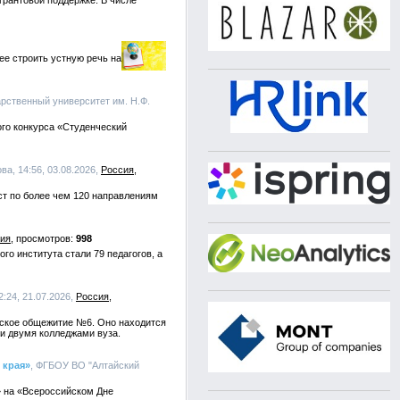
грантовой поддержке. В числе
ее строить устную речь на
арственный университет им. Н.Ф.
ого конкурса «Студенческий
ва, 14:56, 03.08.2026,
Россия
ст по более чем 120 направлениям
ия
998
го института стали 79 педагогов, а
:24, 21.07.2026,
Россия
ческое общежитие №6. Оно находится
 и двумя колледжами вуза.
 края»
, ФГБОУ ВО "Алтайский
» на «Всероссийском Дне