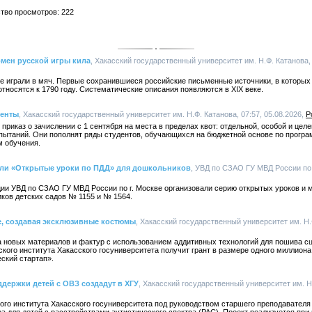
ство просмотров: 222
мен русской игры кила
, Хакасский государственный университет им. Н.Ф. Катанова, 
вле играли в мяч. Первые сохранившиеся российские письменные источники, в которы
носятся к 1790 году. Систематические описания появляются в XIX веке.
иенты
, Хакасский государственный университет им. Н.Ф. Катанова, 07:57, 05.08.2026,
Р
приказ о зачислении с 1 сентября на места в пределах квот: отдельной, особой и цел
пытаний. Они пополнят ряды студентов, обучающихся на бюджетной основе по програ
м обучения.
ли «Открытые уроки по ПДД» для дошкольников
, УВД по СЗАО ГУ МВД России по г
ии УВД по СЗАО ГУ МВД России по г. Москве организовали серию открытых уроков и 
ков детских садов № 1155 и № 1564.
е, создавая эксклюзивные костюмы
, Хакасский государственный университет им. Н.Ф
а новых материалов и фактур с использованием аддитивных технологий для пошива с
кого института Хакасского госуниверситета получит грант в размере одного миллион
ский стартап».
держки детей с ОВЗ создадут в ХГУ
, Хакасский государственный университет им. Н.
ого института Хакасского госуниверситета под руководством старшего преподавателя