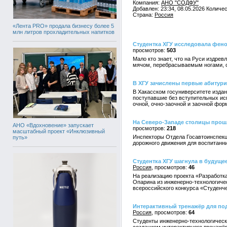
Компания:
АНО "СОДФУ"
Добавлен: 23:34, 08.05.2026 Количе
Страна:
Россия
«Лента PRO» продала бизнесу более 5
млн литров прохладительных напитков
Студентка ХГУ исследовала фено
503
Мало кто знает, что на Руси издре
мячом, перебрасываемым ногами, от
В ХГУ зачислены первые абитур
В Хакасском госуниверситете издан 
поступавшие без вступительных ис
очной, очно-заочной и заочной фор
На Северо-Западе столицы прош
АНО «Вдохновение» запускает
218
масштабный проект «Инклюзивный
Инспекторы Отдела Госавтоинспекц
путь»
дорожного движения для воспитанни
Студентка ХГУ шагнула в будуще
Россия
46
На реализацию проекта «Разработк
Опарина из инженерно-технологичес
всероссийского конкурса «Студенче
Интерактивный тренажёр для под
Россия
64
Студенты инженерно-технологическ