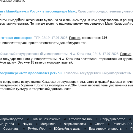
лтайского края».
инга Минобрнауки России в мессенджере Макс
, Хакасский государственный универс
2
ейтинг медийной активности вузов РФ за июнь 2026 года. В нём представлены и ранж
тему министерства. По итогам июня по национальному мессенджеру Макс Хакасский г
 готовят инженеров
, ТГУ, 22:19, 17.07.2026,
Россия
176
университете расширяют возможности для абитуриентов.
 Хакасский государственный университет им. Н.Ф. Катанова, 22:18, 17.07.2026,
Россия
о государственного университета им. Н.Ф. Катанова состоялась торжественная цере
ное дело». Это уже 15 выпуск молодых врачей.
госуниверситета прославляет регион
, Хакасский государственный университет им. Н
о сотрудника выпускников Хакасского госуниверситета. Фото и краткий рассказ о почт
лектронного сборника «Золотая молодежь – 2026». В нём перечислены достижения вып
твенной и культурно-творческой деятельности.
 производство
«
Новые назначения
«
Строительство
«
Сотрудничество
«
ие, учеба
«
Наука
«
Медицина
«
Фармацевтика
«
Спорт
«
Реклама, PR
«
Семинары
«
РуНет, Web
«
Юбилейные даты
«
Благотворительность
«
П