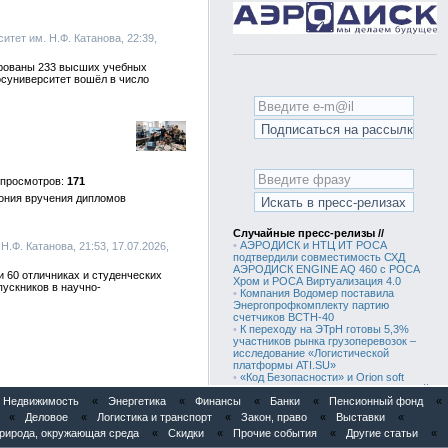
итет им. Н.Ф. Катанова, 22:39,
ированы 233 высших учебных
осуниверситет вошёл в число
171
мония вручения дипломов
Случайные пресс-релизы //
•
АЭРОДИСК и НТЦ ИТ РОСА
.Ф. Катанова, 21:53, 17.07.2026,
подтвердили совместимость СХД
АЭРОДИСК ENGINE AQ 460 с РОСА
и 60 отличниках и студенческих
Хром и РОСА Виртуализация 4.0
ускников в научно-
•
Компания Водомер поставила
Энергопрофкомплекту партию
счетчиков ВСТН-40
•
К переходу на ЭТрН готовы 5,3%
участников рынка грузоперевозок –
исследование «Логистической
платформы ATI.SU»
•
«Код Безопасности» и Orion soft
подтвердили совместимость решений
Недвижимость
«
Энергетика
«
Финансы
•
Выставка оборудования для кино и
«
Банки
«
Пенсионный фонд
«
видео CPS «Медиапродакшн Лаб.
«
Деловое
«
Логистика и транспорт
«
Закон, право
«
Выставки
«
Барнаул»
рирода, окружающая среда
«
Скидки
«
Прочие события
«
Другие статьи
«