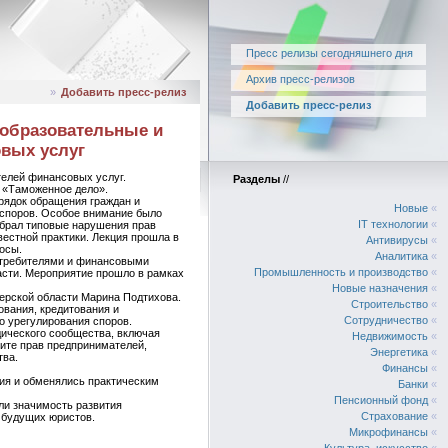
Пресс релизы сегодняшнего дня
Архив пресс-релизов
»
Добавить пресс-релиз
Добавить пресс-релиз
 образовательные и
вых услуг
телей финансовых услуг.
Разделы
//
 «Таможенное дело».
рядок обращения граждан и
Новые
«
 споров. Особое внимание было
IT технологии
«
обрал типовые нарушения прав
естной практики. Лекция прошла в
Антивирусы
«
осы.
Аналитика
«
отребителями и финансовыми
Промышленность и производство
«
асти. Мероприятие прошло в рамках
Новые назначения
«
ерской области Марина Подтихова.
Строительство
«
вания, кредитования и
Сотрудничество
«
о урегулирования споров.
дического сообщества, включая
Недвижимость
«
ите прав предпринимателей,
Энергетика
«
тва.
Финансы
«
ия и обменялись практическим
Банки
«
Пенсионный фонд
«
ли значимость развития
Страхование
«
 будущих юристов.
Микрофинансы
«