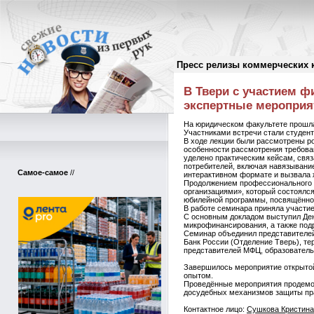
Пресс релизы коммерческих 
Пресс-релизы
//
В Твери с участием 
экспертные мероприя
На юридическом факультете прошла
Участниками встречи стали студен
В ходе лекции были рассмотрены р
особенности рассмотрения требова
уделено практическим кейсам, свя
потребителей, включая навязывание
Самое-самое
//
интерактивном формате и вызвала ж
Продолжением профессионального 
организациями», который состоялс
юбилейной программы, посвящённой
В работе семинара приняла участи
С основным докладом выступил Ден
микрофинансирования, а также под
Семинар объединил представителей
Банк России (Отделение Тверь), т
представителей МФЦ, образовательн
Завершилось мероприятие открытой
опытом.
Проведённые мероприятия продемон
досудебных механизмов защиты пра
Контактное лицо:
Сушкова Кристина