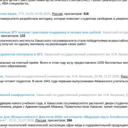
а для детей с расстройствами аутистического спектра (РАС). Проект реализуется при 
и, АВА-специалисты.
нном языке
, ТГУ, 16:29, 03.08.2026,
Россия
418
ниверситете разработали методику, которая помогает студентам свободнее и уверенн
учёные ХГУ получат грантовую поддержку в четыре млн рублей
, Хакасский госуд
133
логического института Хакасского госуниверситета стали победителями всероссийск
д получит по одному миллиону на реализацию своих работ.
туриентов поступило в ХГУ
, Хакасский государственный университет им. Н.Ф. Катано
тальные на платный приём. Всего в этом году вузу предоставлено 1435 бесплатных ме
ного образования.
ов
, Хакасский государственный университет им. Н.Ф. Катанова, 22:48, 21.07.2026,
Росс
це готовят педагогов. В июле 1941 года первыми выпускниками Абаканского учительско
шенной комфортности
, Хакасский государственный университет им. Н.Ф. Катанова, 22
ддверии нового учебного года, в Хакасском госуниверситете распахнет двери студен
тинкина, рядом с Администрацией Абакана, Правительством Хакасии, тремя театрами
 для «Всероссийского Дня поля-2026» изготовили «Медовую карту Алтайского
ет", 22:21, 21.07.2026,
Россия
266
мания посетителей тематической экспозиции «Дом мёда и оздоровительной продукции