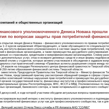
компаний и общественных организаций
финансового уполномоченного Дениса Новака прошли
тия по вопросам защиты прав потребителей финансо
 открытая лекция Дениса Новака – финансового уполномоченного по правам потреби
ты 1–2 курсов направления «Юриспруденция», а также обучающиеся по специальности
оль института финансового уполномоченного в системе защиты прав потребителей, по
ний к финансовым организациям, а также преимущества досудебного урегулирования
занным со страховыми, кредитными и микрофинансовыми организациями. Спикер раз
 дополнительных услуг, отказ в возврате денежных средств и иные формы недобросов
ивой отклик у студентов, которые активно участвовали в обсуждении и задавали вопр
диалога стал практический семинар «Правовые аспекты разрешения споров между п
я 24 апреля на площадке Регионального центра финансовой грамотности Тверской обл
 250-летию образования финансовой системы Тверской области.
е заместитель Председателя Правительства Тверской области – Министр финансов Тв
ис Новак, представивший практику рассмотрения обращений граждан в сферах страхо
робно осветивший типовые нарушения прав потребителей и преимущества досудебног
 органов государственной власти, финансовых институтов и профессионального юри
ерриториальные органы Роспотребнадзора, ФНС, ФССП и МВД, Уполномоченных по защ
ых организаций, банковского сектора, а также нотариального и адвокатского сообщес
 дискуссией, в ходе которой участники обсудили актуальные вопросы правоприменен
стрировали высокий интерес к институту финансового уполномоченного и подтверди
в потребителей финансовых услуг как для профессионального сообщества, так и для
, Ведущий эксперт Отдела Пресс-службы и PR Аппарата АНО "СОДФУ"