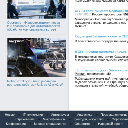
поля-2026» стала «Медовая карта А
ХГУ на третьем месте медиарейт
17.07.2026,
Россия
55
Минобрнауки России опубликовал р
Quorum от «Наносемантики»: новая
заведения страны, входящих в сис
ИИ-платформа для автоматической
лучших.
обработки корпоративных встреч
Кадры для беспилотников: в ТГУ
В Тольяттинском государственном 
В ХГУ вручили дипломы врачам
,
В медицинском институте Хакасског
выпускникам специальности «Лечеб
«Золотая молодёжь» Хакасского 
Россия
154
Работодатели могут найти успешног
Robort от 3Logic Group расширил
лидерах размещены на страницах э
портфель роботами Unitree A2 и A2-W
исследовательской, учебной, общес
Новые
«
IT технологии
«
Антивирусы
«
Аналитика
«
Промышленность и
Страхование
«
Микрофинансы
«
Культура, искусство
«
Образован
Конференции
«
Мнения специалистов
«
Общество
«
Народный фронт